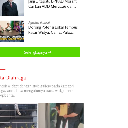
Janji Ditepati, BPKAD Meranti
Cairkan ADD Mei 2026 dan
Tunggakan 2024 untuk 96 Desa
Agustus 6, 2026
Dorong Potensi Lokal Tembus
Pasar Widya, Camat Pulau
Merbau Hermansyah, S.H.
Lakukan Koordinasi Strategis
Bersama Kadisperindag
Selengkapnya
ita Olahraga
ontoh widget dengan style gallery pada kategori
aga, anda bisa mengaturnya pada widget recent
wpberita.