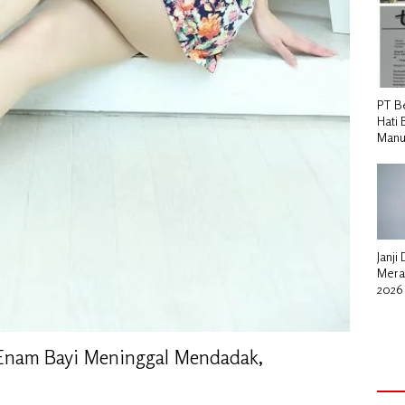
PT B
Hati 
Manu
Janji
Mera
2026
untu
 Enam Bayi Meninggal Mendadak,