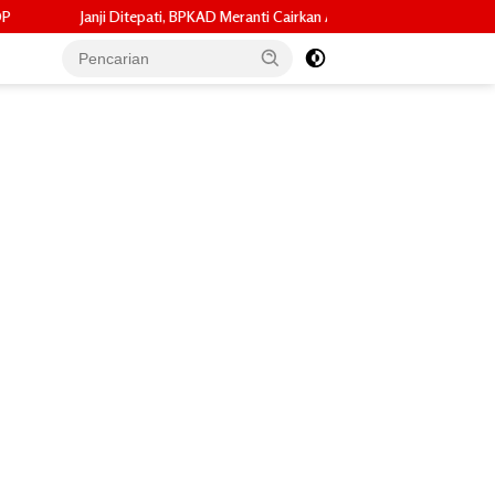
 BPKAD Meranti Cairkan ADD Mei 2026 dan Tunggakan 2024 untuk 96 Desa