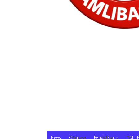
News
Olahraga
Pendidikan
TNI – 