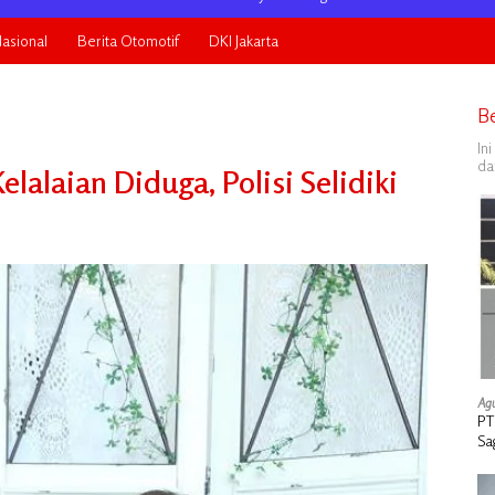
asional
Berita Otomotif
DKI Jakarta
B
In
da
lalaian Diduga, Polisi Selidiki
Agu
PT
Sa
Ta