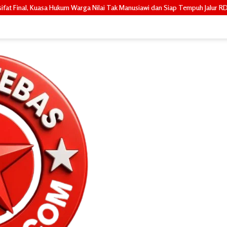
a Nilai Tak Manusiawi dan Siap Tempuh Jalur RDP
Janji Ditepati,