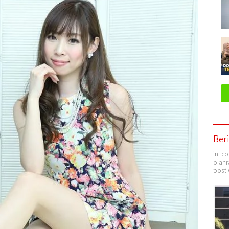
Ber
Ini c
olahr
post 