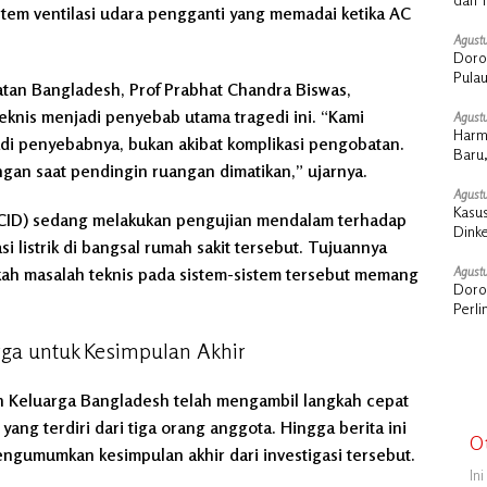
istem ventilasi udara pengganti yang memadai ketika AC
Agustu
Doro
Pula
atan Bangladesh, Prof Prabhat Chandra Biswas,
Stra
nis menjadi penyebab utama tragedi ini. “Kami
Agustu
Harm
i penyebabnya, bukan akibat komplikasi pengobatan.
Baru,
ngan saat pendingin ruangan dimatikan,” ujarnya.
Agustu
Kasus
l (CID) sedang melakukan pengujian mendalam terhadap
Dink
si listrik di bangsal rumah sakit tersebut. Tujuannya
Sosia
Agustu
kah masalah teknis pada sistem-sistem tersebut memang
Doron
Perl
ga untuk Kesimpulan Akhir
 Keluarga Bangladesh telah mengambil langkah cepat
ang terdiri dari tiga orang anggota. Hingga berita ini
O
mengumumkan kesimpulan akhir dari investigasi tersebut.
In