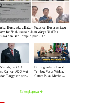
erkat Bersaudara Batam Tegaskan Besaran Sagu
Bersifat Final, Kuasa Hukum Warga Nilai Tak
siawi dan Siap Tempuh Jalur RDP
 Ditepati, BPKAD
Dorong Potensi Lokal
nti Cairkan ADD Mei
Tembus Pasar Widya,
 dan Tunggakan 2024
Camat Pulau Merbau
k 96 Desa
Hermansyah, S.H.
Lakukan Koordinasi
Strategis Bersama
Selengkapnya
Kadisperindag