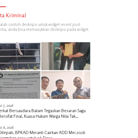
ita Kriminal
dalah contoh deskripsi untuk widget recent post
ita, anda bisa memasukkan deskripsi pada widget
s 7, 2026
erkat Bersaudara Batam Tegaskan Besaran Sagu
Bersifat Final, Kuasa Hukum Warga Nilai Tak
siawi dan Siap Tempuh Jalur RDP
s 6, 2026
i Ditepati, BPKAD Meranti Cairkan ADD Mei 2026
Tunggakan 2024 untuk 96 Desa