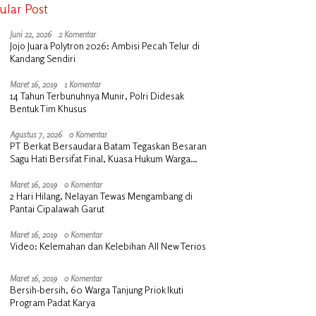
ular Post
Juni 22, 2026
2 Komentar
Jojo Juara Polytron 2026: Ambisi Pecah Telur di
Kandang Sendiri
Maret 16, 2019
1 Komentar
14 Tahun Terbunuhnya Munir, Polri Didesak
Bentuk Tim Khusus
Agustus 7, 2026
0 Komentar
PT Berkat Bersaudara Batam Tegaskan Besaran
Sagu Hati Bersifat Final, Kuasa Hukum Warga
Nilai Tak Manusiawi dan Siap Tempuh Jalur RDP
Maret 16, 2019
0 Komentar
2 Hari Hilang, Nelayan Tewas Mengambang di
Pantai Cipalawah Garut
Maret 16, 2019
0 Komentar
Video: Kelemahan dan Kelebihan All New Terios
Maret 16, 2019
0 Komentar
Bersih-bersih, 60 Warga Tanjung Priok Ikuti
Program Padat Karya