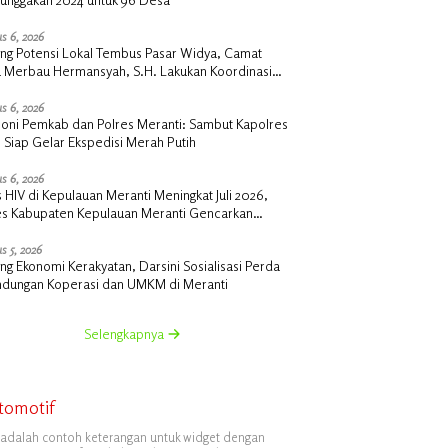
s 6, 2026
ng Potensi Lokal Tembus Pasar Widya, Camat
u Merbau Hermansyah, S.H. Lakukan Koordinasi
tegis Bersama Kadisperindag
s 6, 2026
oni Pemkab dan Polres Meranti: Sambut Kapolres
 Siap Gelar Ekspedisi Merah Putih
s 6, 2026
 HIV di Kepulauan Meranti Meningkat Juli 2026,
es Kabupaten Kepulauan Meranti Gencarkan
lisasi dan Skrining
s 5, 2026
g Ekonomi Kerakyatan, Darsini Sosialisasi Perda
indungan Koperasi dan UMKM di Meranti
Selengkapnya
tomotif
i adalah contoh keterangan untuk widget dengan