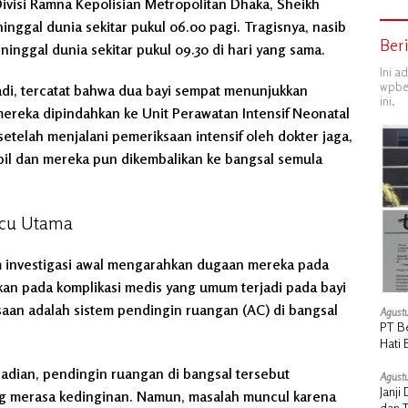
ivisi Ramna Kepolisian Metropolitan Dhaka, Sheikh
inggal dunia sekitar pukul 06.00 pagi. Tragisnya, nasib
Ber
inggal dunia sekitar pukul 09.30 di hari yang sama.
Ini a
wpber
adi, tercatat bahwa dua bayi sempat menunjukkan
ini.
mereka dipindahkan ke Unit Perawatan Intensif Neonatal
setelah menjalani pemeriksaan intensif oleh dokter jaga,
abil dan mereka pun dikembalikan ke bangsal semula
icu Utama
am investigasi awal mengarahkan dugaan mereka pada
bukan pada komplikasi medis yang umum terjadi pada bayi
ksaan adalah sistem pendingin ruangan (AC) di bangsal
Agustu
PT B
Hati 
Manu
dian, pendingin ruangan di bangsal tersebut
Agustu
Janj
ng merasa kedinginan. Namun, masalah muncul karena
dan 