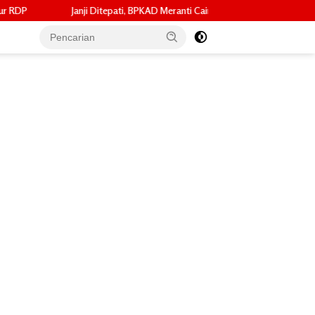
pati, BPKAD Meranti Cairkan ADD Mei 2026 dan Tunggakan 2024 untuk 96 De