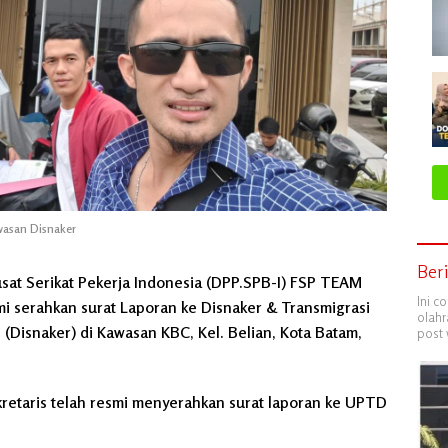
wasan Disnaker
Ber
at Serikat Pekerja Indonesia (DPP.SPB-I) FSP TEAM
Ini c
mi serahkan surat Laporan ke Disnaker & Transmigrasi
olahr
isnaker) di Kawasan KBC, Kel. Belian, Kota Batam,
post 
etaris telah resmi menyerahkan surat laporan ke UPTD