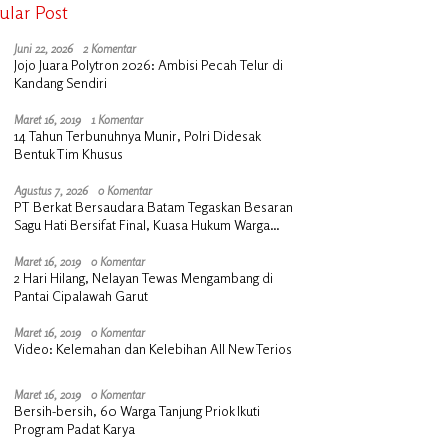
ular Post
Juni 22, 2026
2 Komentar
Jojo Juara Polytron 2026: Ambisi Pecah Telur di
Kandang Sendiri
Maret 16, 2019
1 Komentar
14 Tahun Terbunuhnya Munir, Polri Didesak
Bentuk Tim Khusus
Agustus 7, 2026
0 Komentar
PT Berkat Bersaudara Batam Tegaskan Besaran
Sagu Hati Bersifat Final, Kuasa Hukum Warga
Nilai Tak Manusiawi dan Siap Tempuh Jalur RDP
Maret 16, 2019
0 Komentar
2 Hari Hilang, Nelayan Tewas Mengambang di
Pantai Cipalawah Garut
Maret 16, 2019
0 Komentar
Video: Kelemahan dan Kelebihan All New Terios
Maret 16, 2019
0 Komentar
Bersih-bersih, 60 Warga Tanjung Priok Ikuti
Program Padat Karya