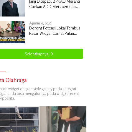
Janji Ditepati, BPKAD Meranti
Cairkan ADD Mei 2026 dan
Tunggakan 2024 untuk 96 Desa
Agustus 6, 2026
Dorong Potensi Lokal Tembus
Pasar Widya, Camat Pulau
Merbau Hermansyah, S.H.
Lakukan Koordinasi Strategis
Bersama Kadisperindag
Selengkapnya
ita Olahraga
ontoh widget dengan style gallery pada kategori
aga, anda bisa mengaturnya pada widget recent
wpberita.