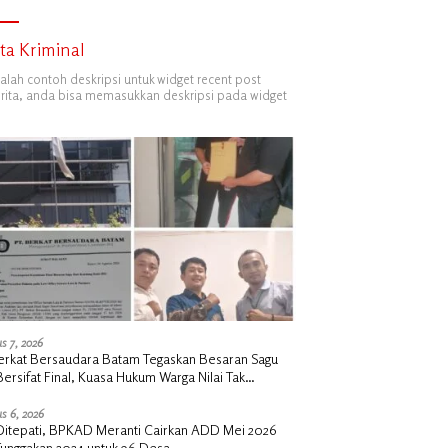
ita Kriminal
dalah contoh deskripsi untuk widget recent post
ita, anda bisa memasukkan deskripsi pada widget
s 7, 2026
erkat Bersaudara Batam Tegaskan Besaran Sagu
Bersifat Final, Kuasa Hukum Warga Nilai Tak
siawi dan Siap Tempuh Jalur RDP
s 6, 2026
i Ditepati, BPKAD Meranti Cairkan ADD Mei 2026
Tunggakan 2024 untuk 96 Desa