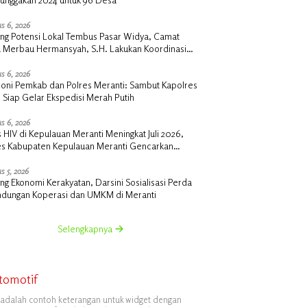
s 6, 2026
ng Potensi Lokal Tembus Pasar Widya, Camat
u Merbau Hermansyah, S.H. Lakukan Koordinasi
tegis Bersama Kadisperindag
s 6, 2026
oni Pemkab dan Polres Meranti: Sambut Kapolres
 Siap Gelar Ekspedisi Merah Putih
s 6, 2026
 HIV di Kepulauan Meranti Meningkat Juli 2026,
es Kabupaten Kepulauan Meranti Gencarkan
lisasi dan Skrining
s 5, 2026
g Ekonomi Kerakyatan, Darsini Sosialisasi Perda
indungan Koperasi dan UMKM di Meranti
Selengkapnya
tomotif
i adalah contoh keterangan untuk widget dengan