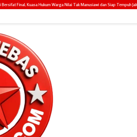
 Warga Nilai Tak Manusiawi dan Siap Tempuh Jalur RDP
Janji Dite