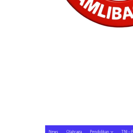
News
Olahraga
Pendidikan
TNI – 