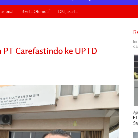
asional
Berita Otomotif
DKI Jakarta
B
In
da
n PT Carefastindo ke UPTD
Agu
PT
Sa
Ta