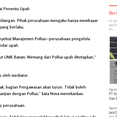
ai Penentu Upah
Ber
sidangan. Pihak perusahaan mengaku hanya membayar
Ini a
wpber
yang berlaku.
ini.
menyebut Manajemen Pollux—perusahaan pengelola
ndar upah.
kut UMK Batam. Memang dari Pollux upah ditetapkan,”
s oleh mediator.
ak, bagian Pengawasan akan turun. Tidak boleh
Agustu
janjian dengan Pollux,” kata Nova menekankan.
PT B
Hati 
Manu
ap perusahaan.
Agustu
Janj
dan 