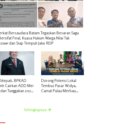
erkat Bersaudara Batam Tegaskan Besaran Sagu
Bersifat Final, Kuasa Hukum Warga Nilai Tak
siawi dan Siap Tempuh Jalur RDP
 Ditepati, BPKAD
Dorong Potensi Lokal
nti Cairkan ADD Mei
Tembus Pasar Widya,
 dan Tunggakan 2024
Camat Pulau Merbau
k 96 Desa
Hermansyah, S.H.
Lakukan Koordinasi
Strategis Bersama
Selengkapnya
Kadisperindag