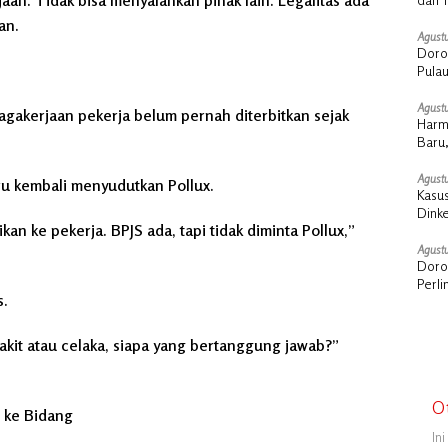
an. Tidak bisa menyalahkan pihak lain. Legalitas ada
an.
Agustu
Doro
Pula
Stra
Agustu
agakerjaan pekerja belum pernah diterbitkan sejak
Harm
Baru,
Agustu
ru kembali menyudutkan Pollux.
Kasus
Dink
kan ke pekerja. BPJS ada, tapi tidak diminta Pollux,”
Sosia
Agustu
Doron
Perl
s
.
sakit atau celaka, siapa yang bertanggung jawab?”
O
 ke Bidang
In