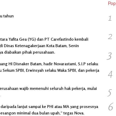
Pop
1
tu tahun
2
ara Yafita Gea (YG) dan PT Carefastindo kembali
a di Dinas Ketenagakerjaan Kota Batam, Senin
3
ya diabaikan pihak perusahaan.
ang HI Disnaker Batam, hadir Novarastami, S.I.P selaku
4
 Sekum SPBI, Erwinsyah selaku Waka SPBI, dan pekerja
5
erusahaan wajib memenuhi seluruh hak pekerja, mulai
.
6
 daripada lanjut sampai ke PHI atau MA yang prosesnya
 pesangon minimal dua bulan upah,” tegas Nova.