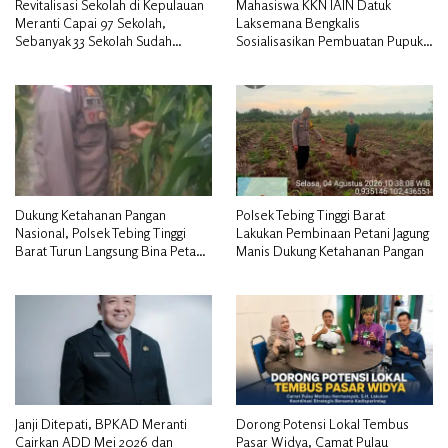
Revitalisasi Sekolah di Kepulauan
Mahasiswa KKN IAIN Datuk
Meranti Capai 97 Sekolah,
Laksemana Bengkalis
Sebanyak 33 Sekolah Sudah
Sosialisasikan Pembuatan Pupuk
Berjalan dengan Dukungan
Organik Cair dan NPK Cair di
Anggaran Rp18 Miliar
Desa Kedabu Rapat
Dukung Ketahanan Pangan
Polsek Tebing Tinggi Barat
Nasional, Polsek Tebing Tinggi
Lakukan Pembinaan Petani Jagung
Barat Turun Langsung Bina Petani
Manis Dukung Ketahanan Pangan
Jagung Manis
Janji Ditepati, BPKAD Meranti
Dorong Potensi Lokal Tembus
Cairkan ADD Mei 2026 dan
Pasar Widya, Camat Pulau