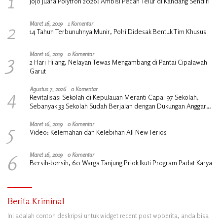
1
Jojo Juara Polytron 2026: Ambisi Pecah Telur di Kandang Sendiri
2
Maret 16, 2019
1 Komentar
14 Tahun Terbunuhnya Munir, Polri Didesak Bentuk Tim Khusus
3
Maret 16, 2019
0 Komentar
2 Hari Hilang, Nelayan Tewas Mengambang di Pantai Cipalawah
Garut
4
Agustus 7, 2026
0 Komentar
Revitalisasi Sekolah di Kepulauan Meranti Capai 97 Sekolah,
Sebanyak 33 Sekolah Sudah Berjalan dengan Dukungan Anggaran
Rp18 Miliar
5
Maret 16, 2019
0 Komentar
Video: Kelemahan dan Kelebihan All New Terios
6
Maret 16, 2019
0 Komentar
Bersih-bersih, 60 Warga Tanjung Priok Ikuti Program Padat Karya
Berita Kriminal
Ini adalah contoh deskripsi untuk widget recent post wpberita, anda bisa