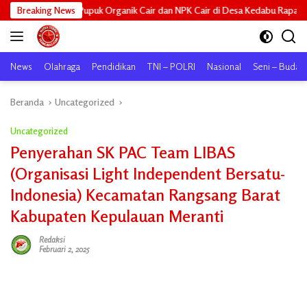
Langsung
k Organik Cair dan NPK Cair di Desa Kedabu Rapat
Breaking News
Dukung Ketaha
ke
konten
News
Olahraga
Pendidikan
TNI – POLRI
Nasional
Seni – Buday
Beranda
Uncategorized
Uncategorized
Penyerahan SK PAC Team LIBAS
(Organisasi Light Independent Bersatu-
Indonesia) Kecamatan Rangsang Barat
Kabupaten Kepulauan Meranti
Redaksi
Februari 2, 2025