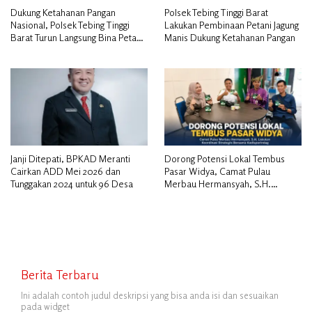
Dukung Ketahanan Pangan
Polsek Tebing Tinggi Barat
Nasional, Polsek Tebing Tinggi
Lakukan Pembinaan Petani Jagung
Barat Turun Langsung Bina Petani
Manis Dukung Ketahanan Pangan
Jagung Manis
Janji Ditepati, BPKAD Meranti
Dorong Potensi Lokal Tembus
Cairkan ADD Mei 2026 dan
Pasar Widya, Camat Pulau
Tunggakan 2024 untuk 96 Desa
Merbau Hermansyah, S.H.
Lakukan Koordinasi Strategis
Bersama Kadisperindag
Berita Terbaru
Ini adalah contoh judul deskripsi yang bisa anda isi dan sesuaikan
pada widget