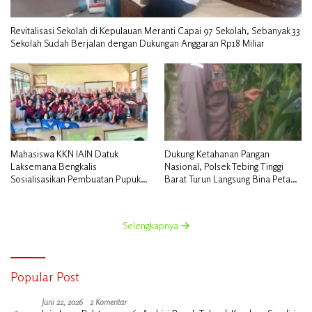
Revitalisasi Sekolah di Kepulauan Meranti Capai 97 Sekolah, Sebanyak 33
Sekolah Sudah Berjalan dengan Dukungan Anggaran Rp18 Miliar
Mahasiswa KKN IAIN Datuk
Dukung Ketahanan Pangan
Laksemana Bengkalis
Nasional, Polsek Tebing Tinggi
Sosialisasikan Pembuatan Pupuk
Barat Turun Langsung Bina Petani
Organik Cair dan NPK Cair di
Jagung Manis
Desa Kedabu Rapat
Selengkapnya
Popular Post
Juni 22, 2026
2 Komentar