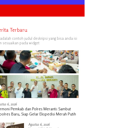
erita Terbaru
i adalah contoh judul deskripsi yang bisa anda isi
n sesuaikan pada widget
stus 6, 2026
rmoni Pemkab dan Polres Meranti: Sambut
polres Baru, Siap Gelar Ekspedisi Merah Putih
Agustus 6, 2026