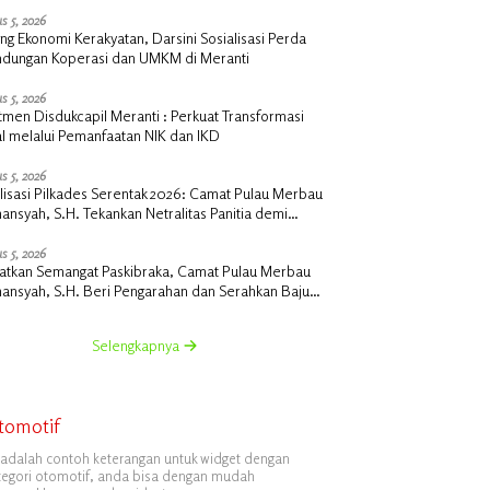
s 5, 2026
g Ekonomi Kerakyatan, Darsini Sosialisasi Perda
indungan Koperasi dan UMKM di Meranti
s 5, 2026
men Disdukcapil Meranti : Perkuat Transformasi
al melalui Pemanfaatan NIK dan IKD
s 5, 2026
lisasi Pilkades Serentak 2026: Camat Pulau Merbau
nsyah, S.H. Tekankan Netralitas Panitia demi
ujudnya Pilkades Damai Tanpa PSU
s 5, 2026
katkan Semangat Paskibraka, Camat Pulau Merbau
ansyah, S.H. Beri Pengarahan dan Serahkan Baju
raga
Selengkapnya
tomotif
i adalah contoh keterangan untuk widget dengan
tegori otomotif, anda bisa dengan mudah