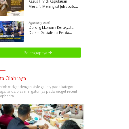
Kasus HIV di Kepulauan
Meranti Meningkat Juli 2026,
Dinkes Kabupaten Kepulauan
Meranti Gencarkan Sosialisasi
dan Skrining
Agustus 5, 2026
Dorong Ekonomi Kerakyatan,
Darsini Sosialisasi Perda
Perlindungan Koperasi dan
UMKM di Meranti
Selengkapnya
ita Olahraga
ontoh widget dengan style gallery pada kategori
aga, anda bisa mengaturnya pada widget recent
wpberita.