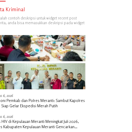
ita Kriminal
dalah contoh deskripsi untuk widget recent post
ita, anda bisa memasukkan deskripsi pada widget
s 6, 2026
oni Pemkab dan Polres Meranti: Sambut Kapolres
 Siap Gelar Ekspedisi Merah Putih
s 6, 2026
 HIV di Kepulauan Meranti Meningkat Juli 2026,
es Kabupaten Kepulauan Meranti Gencarkan
lisasi dan Skrining