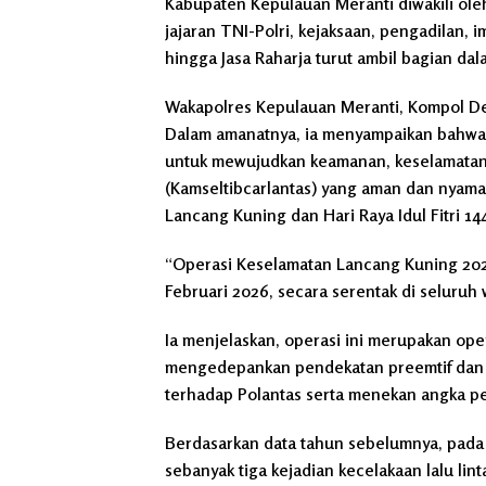
Kabupaten Kepulauan Meranti diwakili oleh
jajaran TNI-Polri, kejaksaan, pengadilan, i
hingga Jasa Raharja turut ambil bagian dal
Wakapolres Kepulauan Meranti, Kompol Deti
Dalam amanatnya, ia menyampaikan bahwa
untuk mewujudkan keamanan, keselamatan, k
(Kamseltibcarlantas) yang aman dan nyam
Lancang Kuning dan Hari Raya Idul Fitri 144
“Operasi Keselamatan Lancang Kuning 2026 
Februari 2026, secara serentak di seluruh 
Ia menjelaskan, operasi ini merupakan ope
mengedepankan pendekatan preemtif dan p
terhadap Polantas serta menekan angka pel
Berdasarkan data tahun sebelumnya, pada
sebanyak tiga kejadian kecelakaan lalu lin