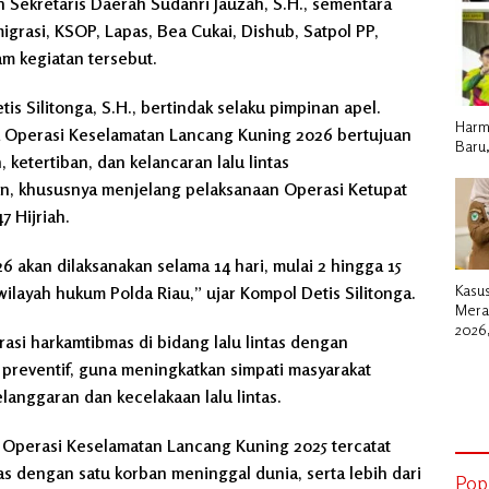
 Sekretaris Daerah Sudanri Jauzah, S.H., sementara
migrasi, KSOP, Lapas, Bea Cukai, Dishub, Satpol PP,
am kegiatan tersebut.
s Silitonga, S.H., bertindak selaku pimpinan apel.
Harm
 Operasi Keselamatan Lancang Kuning 2026 bertujuan
Baru,
etertiban, dan kelancaran lalu lintas
an, khususnya menjelang pelaksanaan Operasi Ketupat
7 Hijriah.
akan dilaksanakan selama 14 hari, mulai 2 hingga 15
Kasus
wilayah hukum Polda Riau,” ujar Kompol Detis Silitonga.
Meran
2026
rasi harkamtibmas di bidang lalu lintas dengan
Kepu
reventif, guna meningkatkan simpati masyarakat
Genca
Skrin
anggaran dan kecelakaan lalu lintas.
 Operasi Keselamatan Lancang Kuning 2025 tercatat
tas dengan satu korban meninggal dunia, serta lebih dari
Pop