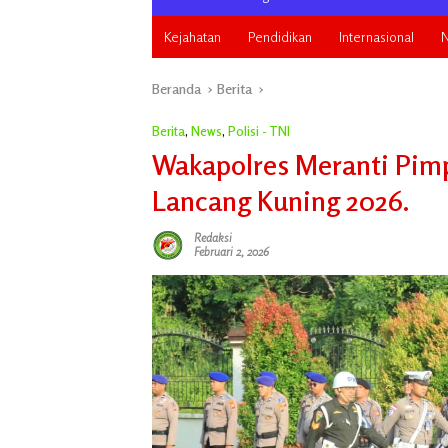
Kejahatan
Pendidikan
Internasional
N
Beranda
Berita
Berita
,
News
,
Polisi - TNI
Wakapolres Meranti Pim
Lancang Kuning 2026.
Redaksi
Februari 2, 2026