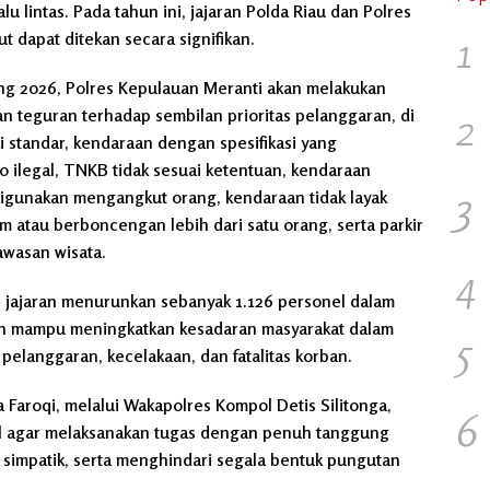
u lintas. Pada tahun ini, jajaran Polda Riau dan Polres
1
 dapat ditekan secara signifikan.
g 2026, Polres Kepulauan Meranti akan melakukan
2
n teguran terhadap sembilan prioritas pelanggaran, di
 standar, kendaraan dengan spesifikasi yang
o ilegal, TNKB tidak sesuai ketentuan, kendaraan
3
 digunakan mengangkut orang, kendaraan tidak layak
 atau berboncengan lebih dari satu orang, serta parkir
awasan wisata.
4
s jajaran menurunkan sebanyak 1.126 personel dalam
kan mampu meningkatkan kesadaran masyarakat dalam
5
pelanggaran, kecelakaan, dan fatalitas korban.
 Faroqi, melalui Wakapolres Kompol Detis Silitonga,
6
l agar melaksanakan tugas dengan penuh tanggung
simpatik, serta menghindari segala bentuk pungutan