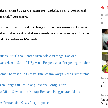
Ber
laksanakan tugas dengan pendekatan yang persuasif
Ini a
rakat,” tegasnya.
wpber
ini.
n kondusif, diakhiri dengan doa bersama serta sesi
gitas lintas sektor dalam mendukung suksesnya Operasi
yah Kepulauan Meranti.
buhan, Jusuf Rizal Bantah Akan Ada Aksi Mogol Nasional
uasa Hukum Surati PT B3 Minta Penyelesaian Pengosongan Lahan
ga Cemari Kawasan Teluk Mata Ikan Batam, Warga Desak Pemerintah
Agustu
Harm
ran Uang Sagu Hati Jelang Rencana Penggusuran
Baru,
w Office Sawato Laia Hadapi Rencana Penggusuran, Minta
Agustu
Kasus
ses Perdamaian Kasus Pengeroyokan
Dink
Sosia