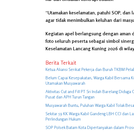
“Utamakan keselamatan, patuhi SOP, dan 
agar tidak menimbulkan keluhan dari masya
Kegiatan apel berlangsung dengan aman da
foto seluruh peserta sebagai simbol siner
Keselamatan Lancang Kuning 2026 di wila
Berita Terkait
Ketua Aliansi Serikat Pekerja dan Buruh TKBM Pela
Belum Capai Kesepakatan, Warga Kabil Bersama K
Utamakan Musyawarah
Aktivitas Cut and Fill PT Sri Indah Barelang Didu
Pusat dan APH Turun Tangan
Musyawarah Buntu, Puluhan Warga Kabil Tolak Besa
Sekitar 59 KK Warga Kabil Gandeng LBH CCI dan La
Perlindungan Hukum
SOP Polsek Batam Kota Dipertanyakan dalam Pro