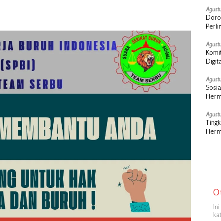
Agustu
Doron
Perl
Agustu
Komit
Digit
Agustu
Sosia
Herma
Terw
Agustu
Ting
Herm
Olah
O
In
ka