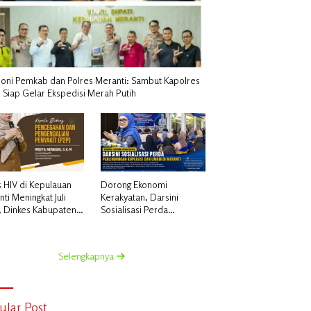
oni Pemkab dan Polres Meranti: Sambut Kapolres
 Siap Gelar Ekspedisi Merah Putih
 HIV di Kepulauan
Dorong Ekonomi
ti Meningkat Juli
Kerakyatan, Darsini
, Dinkes Kabupaten
Sosialisasi Perda
lauan Meranti
Perlindungan Koperasi
rkan Sosialisasi dan
dan UMKM di Meranti
ing
Selengkapnya
ular Post