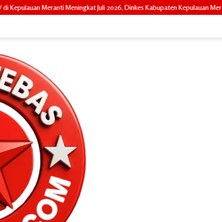
ngkat Juli 2026, Dinkes Kabupaten Kepulauan Meranti Gencarkan Sosialisasi d