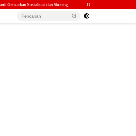
an Skrining
Dorong Ekonomi Kerakyatan, Darsini Sosialisasi Perda