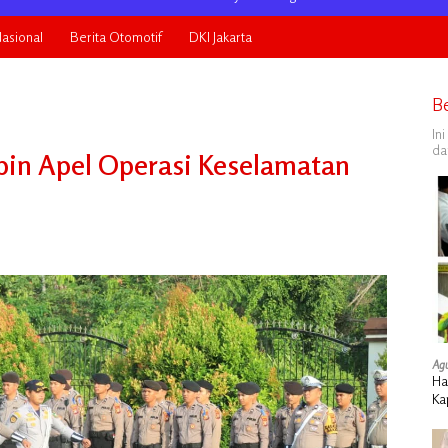
asional
Berita Otomotif
DKI Jakarta
B
In
da
pin Apel Operasi Keselamatan
Agu
Ha
Ka