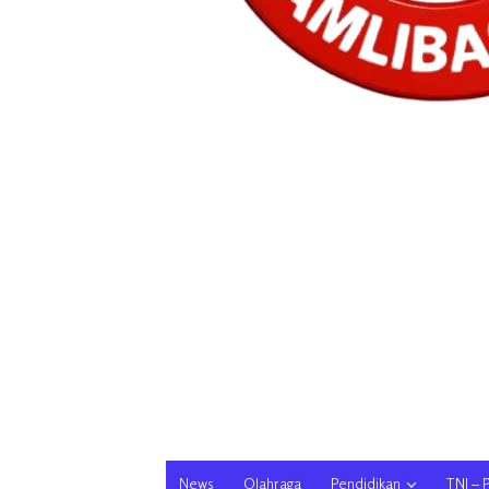
News
Olahraga
Pendidikan
TNI – 