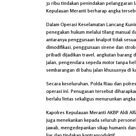
31 ribu tindakan penindakan pelanggaran lal
Kepulauan Meranti berharap angka tersebut
Dalam Operasi Keselamatan Lancang Kunin
penegakan hukum melalui tilang manual da
antaranya penggunaan knalpot tidak sesuai
dimodifikasi, penggunaan sirene dan strob
pribadi dijadikan travel, angkutan barang
jalan, pengendara sepeda motor tanpa helm
sembarangan di bahu jalan khususnya di k
Secara keseluruhan, Polda Riau dan polre
operasi ini. Penugasan tersebut diharap
berlalu lintas sekaligus menurunkan angka 
Kapolres Kepulauan Meranti AKBP Aldi Alfa
juga menekankan kepada seluruh persone
jawab, mengedepankan sikap humanis dan 
liar dan tindakan kontraproduktif.