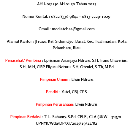
AHU-031350.AH.01.30.Tahun 2025
Nomor Kontak : 0822 8336 9841 – 0813-7229-1029
Gmail : mediatebas@gmail.com
Alamat Kantor : Jl ruwu, Kel. Sidomulyo, Barat, Kec. Tuahmadani, Kota
Pekanbaru, Riau
Penasehat/ Pembina
: Eprisman Arianjaya Ndruru, S.H, Frans Chaverius,
S.H., M.H, CIRP Eliyusu Ndruru, S.H, Oteniel, S.Th, M.Pd
Pimpinan Umum
: Elwin Ndruru
Pendiri
: Yutel, CBJ, CPS
Pimpinan Perusahaan
: Elwin Ndruru
Pimpinan Redaksi
: T. L. Sahanry. S.Pd. CFLE., CLA
(UKW – 31370-
UPNYK/Wda/DP/XII/2025/19/12/82