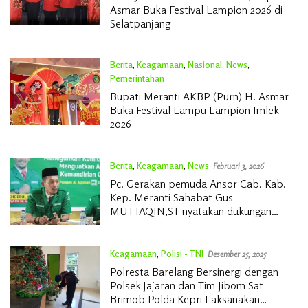
Asmar Buka Festival Lampion 2026 di
Selatpanjang
Berita
,
Keagamaan
,
Nasional
,
News
,
Pemerintahan
Februari 15, 2026
Bupati Meranti AKBP (Purn) H. Asmar
Buka Festival Lampu Lampion Imlek
2026
Berita
,
Keagamaan
,
News
Februari 3, 2026
Pc. Gerakan pemuda Ansor Cab. Kab.
Kep. Meranti Sahabat Gus
MUTTAQIN,ST nyatakan dukungan
penuh polri tetap berada di bawah
presiden RI
Keagamaan
,
Polisi - TNI
Desember 25, 2025
Polresta Barelang Bersinergi dengan
Polsek Jajaran dan Tim Jibom Sat
Brimob Polda Kepri Laksanakan