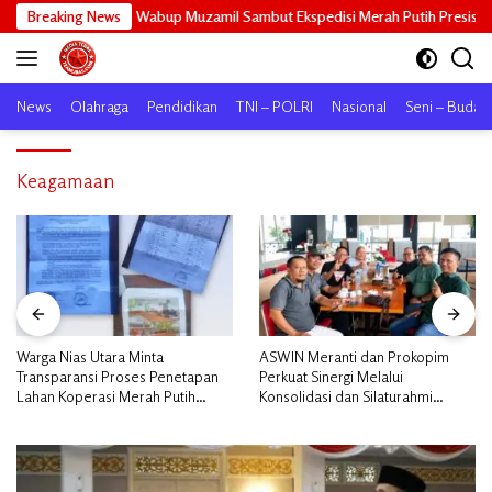
Langsung
Breaking News
Wabup Muzamil Sambut Ekspedisi Merah Putih Presisi Polda Riau,
ke
konten
News
Olahraga
Pendidikan
TNI – POLRI
Nasional
Seni – Buday
Keagamaan
Warga Nias Utara Minta
ASWIN Meranti dan Prokopim
Transparansi Proses Penetapan
Perkuat Sinergi Melalui
Lahan Koperasi Merah Putih
Konsolidasi dan Silaturahmi
Diduga Tak Sesuai Aturan
Jurnalistik