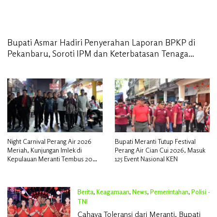
Bupati Asmar Hadiri Penyerahan Laporan BPKP di
Pekanbaru, Soroti IPM dan Keterbatasan Tenaga
Kesehatan di Meranti
Night Carnival Perang Air 2026
Bupati Meranti Tutup Festival
Meriah, Kunjungan Imlek di
Perang Air Cian Cui 2026, Masuk
Kepulauan Meranti Tembus 20
125 Event Nasional KEN
Ribu Penumpang
Berita
,
Keagamaan
,
News
,
Pemerintahan
,
Polisi -
TNI
Februari 20, 2026
Cahaya Toleransi dari Meranti, Bupati