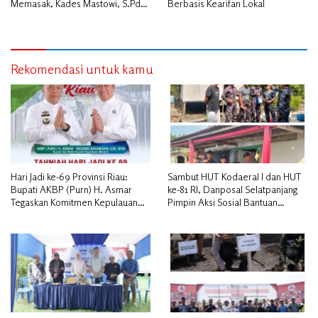
Memasak, Kades Mastowi, S.Pd
Berbasis Kearifan Lokal
Beri Apresiasi Tinggi
Rekomendasi untuk kamu
Hari Jadi ke-69 Provinsi Riau:
Sambut HUT Kodaeral I dan HUT
Bupati AKBP (Purn) H. Asmar
ke-81 RI, Danposal Selatpanjang
Tegaskan Komitmen Kepulauan
Pimpin Aksi Sosial Bantuan
Meranti Dorong Pembangunan
Rumah Nelayan dan Pembagian
Daerah yang Gemilang
Bendera di Kepulauan Meranti