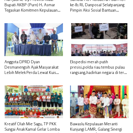
Bupati AKBP (Purn) H. Asmar
ke-81 RI, Danposal Selatpanjang
Tegaskan Komitmen Kepulauan
Pimpin Aksi Sosial Bantuan
Meranti Dorong Pembangunan
Rumah Nelayan dan Pembagian
Daerah yang Gemilang
Bendera di Kepulauan Meranti
Anggota DPRD Dyan
Ekspedisi merah putih
Desmanengsih Ajak Masyarakat
presisi,polda riau tembus pulau
Lebih Melek Perda Lewat Kuis
rangsang,hadirkan negara di teras
Interaktif pada Sosialisasi Perda
NKRI
Koperasi & UMKM
Kreatif Olah Mie Sagu, TP PKK
Bawaslu Kepulauan Meranti
Sungai Anak Kamal Gelar Lomba
Kunjungi LAMR, Galang Sinergi