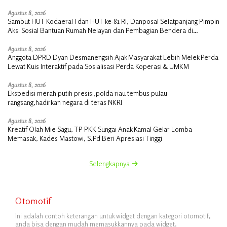
Agustus 8, 2026
Sambut HUT Kodaeral I dan HUT ke-81 RI, Danposal Selatpanjang Pimpin
Aksi Sosial Bantuan Rumah Nelayan dan Pembagian Bendera di
Kepulauan Meranti
Agustus 8, 2026
Anggota DPRD Dyan Desmanengsih Ajak Masyarakat Lebih Melek Perda
Lewat Kuis Interaktif pada Sosialisasi Perda Koperasi & UMKM
Agustus 8, 2026
Ekspedisi merah putih presisi,polda riau tembus pulau
rangsang,hadirkan negara di teras NKRI
Agustus 8, 2026
Kreatif Olah Mie Sagu, TP PKK Sungai Anak Kamal Gelar Lomba
Memasak, Kades Mastowi, S.Pd Beri Apresiasi Tinggi
Selengkapnya
Otomotif
Ini adalah contoh keterangan untuk widget dengan kategori otomotif,
anda bisa dengan mudah memasukkannya pada widget.