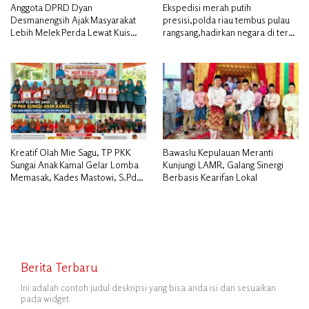
Anggota DPRD Dyan
Ekspedisi merah putih
Desmanengsih Ajak Masyarakat
presisi,polda riau tembus pulau
Lebih Melek Perda Lewat Kuis
rangsang,hadirkan negara di teras
Interaktif pada Sosialisasi Perda
NKRI
Koperasi & UMKM
Kreatif Olah Mie Sagu, TP PKK
Bawaslu Kepulauan Meranti
Sungai Anak Kamal Gelar Lomba
Kunjungi LAMR, Galang Sinergi
Memasak, Kades Mastowi, S.Pd
Berbasis Kearifan Lokal
Beri Apresiasi Tinggi
Berita Terbaru
Ini adalah contoh judul deskripsi yang bisa anda isi dan sesuaikan
pada widget