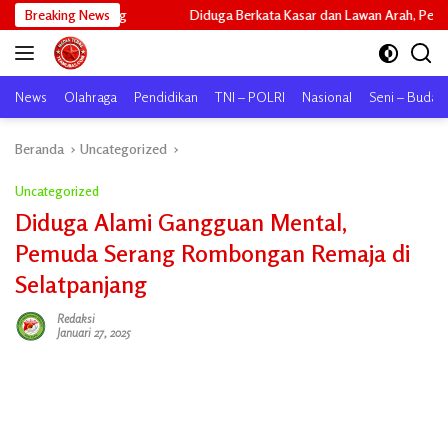
Langsung
Breaking News
Diduga Berkata Kasar dan Lawan Arah, Perilaku Driver Maxim Her
ke
konten
News
Olahraga
Pendidikan
TNI – POLRI
Nasional
Seni – Buday
Beranda
Uncategorized
Uncategorized
Diduga Alami Gangguan Mental,
Pemuda Serang Rombongan Remaja di
Selatpanjang
Redaksi
Januari 27, 2025