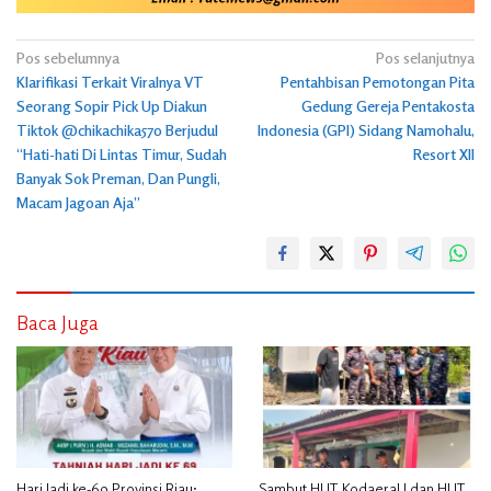
Navigasi
Pos sebelumnya
Pos selanjutnya
Klarifikasi Terkait Viralnya VT
Pentahbisan Pemotongan Pita
pos
Seorang Sopir Pick Up Diakun
Gedung Gereja Pentakosta
Tiktok @chikachika570 Berjudul
Indonesia (GPI) Sidang Namohalu,
“Hati-hati Di Lintas Timur, Sudah
Resort XII
Banyak Sok Preman, Dan Pungli,
Macam Jagoan Aja”
Baca Juga
Hari Jadi ke-69 Provinsi Riau:
Sambut HUT Kodaeral I dan HUT