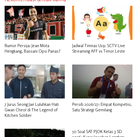
Rumor Persija: Jean Mota
Jadwal Timnas U19: SCTV Live
Hengkang, Bassani Opsi Panas?
Streaming AFF vs Timor Leste
7 Jurus Seong Jae Luluhkan Hati
Persib 2026/27: Empat Kompetisi,
Gwan Cheol di The Legend of
Satu Strategi Gemilang
Kitchen Soldier
50 Soal SAT PJOK Kelas 3 SD
2026: Kunci Jawaban Lengkap