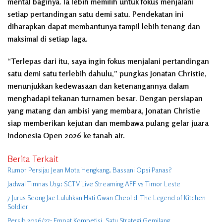
mental baginya. Ia lebih memilih untuk fokus menjalani
setiap pertandingan satu demi satu. Pendekatan ini
diharapkan dapat membantunya tampil lebih tenang dan
maksimal di setiap laga.
“Terlepas dari itu, saya ingin fokus menjalani pertandingan
satu demi satu terlebih dahulu,” pungkas Jonatan Christie,
menunjukkan kedewasaan dan ketenangannya dalam
menghadapi tekanan turnamen besar. Dengan persiapan
yang matang dan ambisi yang membara, Jonatan Christie
siap memberikan kejutan dan membawa pulang gelar juara
Indonesia Open 2026 ke tanah air.
Berita Terkait
Rumor Persija: Jean Mota Hengkang, Bassani Opsi Panas?
Jadwal Timnas U19: SCTV Live Streaming AFF vs Timor Leste
7 Jurus Seong Jae Luluhkan Hati Gwan Cheol di The Legend of Kitchen
Soldier
Persib 2026/27: Empat Kompetisi, Satu Strategi Gemilang