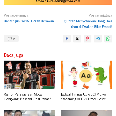
Navigasi
Pos sebelumnya
Pos selanjutnya
Banten Juni 2026: Cerah Berawan
3 Peran Menyebalkan Hong Hwa
pos
Yeon di Drakor, Bikin Emosi!
2
Baca Juga
Rumor Persija: Jean Mota
Jadwal Timnas U19: SCTV Live
Hengkang, Bassani Opsi Panas?
Streaming AFF vs Timor Leste