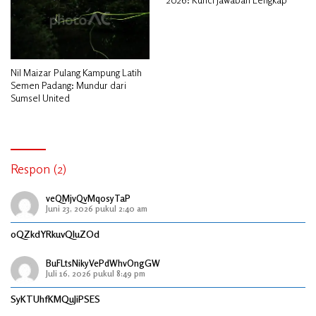
Nil Maizar Pulang Kampung Latih
Semen Padang: Mundur dari
Sumsel United
Respon (2)
veQMjvQvMqosyTaP
Juni 23, 2026 pukul 2:40 am
oQZkdYRkuvQIuZOd
BuFLtsNikyVePdWhvOngGW
Juli 16, 2026 pukul 8:49 pm
SyKTUhfKMQuJiPSES