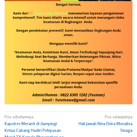
Navigasi
Pos sebelumnya
Pos selanjutnya
Kapolres Meranti di dampingi
Hak Jawab Rina Elvira Monalisa
pos
Ketua Cabang Hadiri Pelepasan
Sinaga
Murid TK Kemala Bhayangkari 09