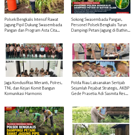
Polsek Bengkalis Intensif Rawat
Sokong Swasembada Pangan,
Jagung Pipil Dukung Swasembada
Personel Polsek Bengkalis Turun
Pangan dan Program Asta Cita
Dampingi Petani Jagung di Bathin
Presiden RI*
Alam
Jaga Kondusifitas Meranti, Polres,
Polda Riau Laksanakan Sertijab
TNI, dan Kejari Komit Bangun
Sejumlah Pejabat Strategis, AKBP
Komunikasi Harmonis
Gede Prasetia Adi Sasmita Resmi
Jabat Kapolres Kepulauan Meranti