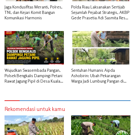
Jaga Kondusifitas Meranti, Polres,
Polda Riau Laksanakan Sertijab
TNI, dan Kejari Komit Bangun
Sejumlah Pejabat Strategis, AKBP
Komunikasi Harmonis
Gede Prasetia Adi Sasmita Resmi
Jabat Kapolres Kepulauan Meranti
Wujudkan Swasembada Pangan,
Sentuhan Humanis Aipda
Polsek Bengkalis Dampingi Petani
Ashobirin: Ubah Pekarangan
Rawat Jagung Pipil di Desa Kuala
Warga Jadi Lumbung Pangan di
Alam
Kepulauan Meranti
Rekomendasi untuk kamu