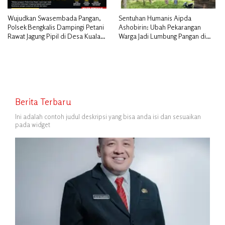
Wujudkan Swasembada Pangan,
Sentuhan Humanis Aipda
Polsek Bengkalis Dampingi Petani
Ashobirin: Ubah Pekarangan
Rawat Jagung Pipil di Desa Kuala
Warga Jadi Lumbung Pangan di
Alam
Kepulauan Meranti
Berita Terbaru
Ini adalah contoh judul deskripsi yang bisa anda isi dan sesuaikan
pada widget