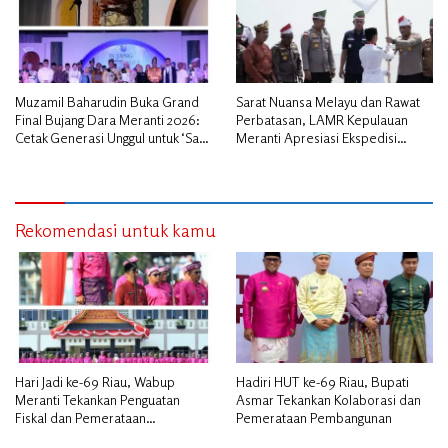
Muzamil Baharudin Buka Grand
Sarat Nuansa Melayu dan Rawat
Final Bujang Dara Meranti 2026:
Perbatasan, LAMR Kepulauan
Cetak Generasi Unggul untuk ‘Sagu
Meranti Apresiasi Ekspedisi
Meranti Mendunia’
Merah Putih Presisi Polda Riau
Rekomendasi untuk kamu
Hari Jadi ke-69 Riau, Wabup
Hadiri HUT ke-69 Riau, Bupati
Meranti Tekankan Penguatan
Asmar Tekankan Kolaborasi dan
Fiskal dan Pemerataan
Pemerataan Pembangunan
Pembangunan