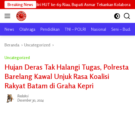
Langsung
diri HUT ke-69 Riau, Bupati Asmar Tekankan Kolaborasi dan Pemerataan P
Breaking News
ke
konten
News
Olahraga
Pendidikan
TNI – POLRI
Nasional
Seni – Buday
Beranda
Uncategorized
Uncategorized
Hujan Deras Tak Halangi Tugas, Polresta
Barelang Kawal Unjuk Rasa Koalisi
Rakyat Batam di Graha Kepri
Redaksi
Desember 30, 2024