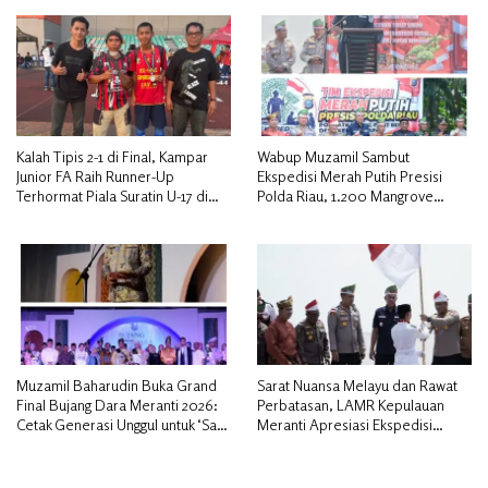
Kalah Tipis 2-1 di Final, Kampar
Wabup Muzamil Sambut
Junior FA Raih Runner-Up
Ekspedisi Merah Putih Presisi
Terhormat Piala Suratin U-17 di
Polda Riau, 1.200 Mangrove
Inhu
Ditanam di Tanah Merah
Muzamil Baharudin Buka Grand
Sarat Nuansa Melayu dan Rawat
Final Bujang Dara Meranti 2026:
Perbatasan, LAMR Kepulauan
Cetak Generasi Unggul untuk ‘Sagu
Meranti Apresiasi Ekspedisi
Meranti Mendunia’
Merah Putih Presisi Polda Riau