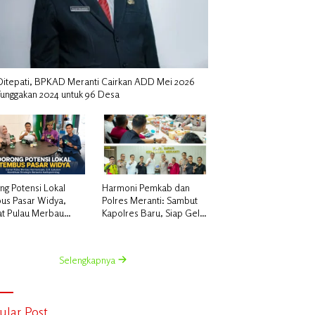
i Ditepati, BPKAD Meranti Cairkan ADD Mei 2026
Tunggakan 2024 untuk 96 Desa
ng Potensi Lokal
Harmoni Pemkab dan
us Pasar Widya,
Polres Meranti: Sambut
t Pulau Merbau
Kapolres Baru, Siap Gelar
ansyah, S.H.
Ekspedisi Merah Putih
kan Koordinasi
tegis Bersama
Selengkapnya
sperindag
ular Post