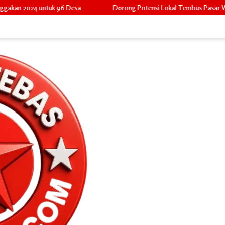
Dorong Potensi Lokal Tembus Pasar Widya, Camat Pulau Merbau He