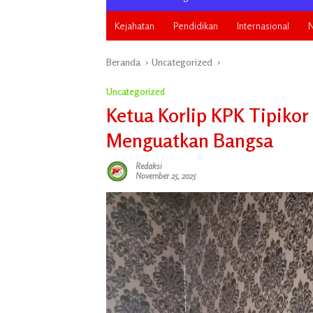
Kejahatan
Pendidikan
Internasional
N
Beranda
Uncategorized
Uncategorized
Ketua Korlip KPK Tipiko
Menguatkan Bangsa
Redaksi
November 25, 2025