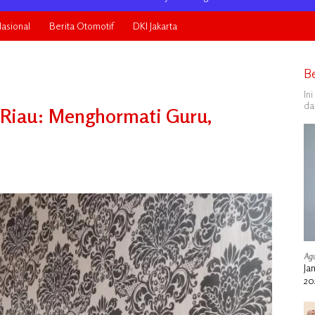
asional
Berita Otomotif
DKI Jakarta
B
In
da
r Riau: Menghormati Guru,
Agu
Ja
20