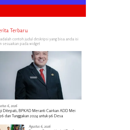
erita Terbaru
i adalah contoh judul deskripsi yang bisa anda isi
n sesuaikan pada widget
stus 6, 2026
nji Ditepati, BPKAD Meranti Cairkan ADD Mei
26 dan Tunggakan 2024 untuk 96 Desa
Agustus 6, 2026