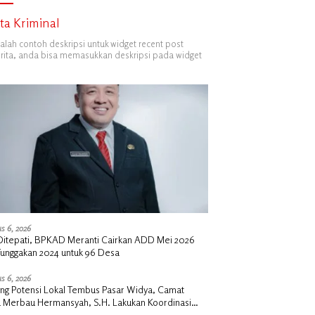
ita Kriminal
dalah contoh deskripsi untuk widget recent post
ita, anda bisa memasukkan deskripsi pada widget
s 6, 2026
i Ditepati, BPKAD Meranti Cairkan ADD Mei 2026
Tunggakan 2024 untuk 96 Desa
s 6, 2026
ng Potensi Lokal Tembus Pasar Widya, Camat
u Merbau Hermansyah, S.H. Lakukan Koordinasi
tegis Bersama Kadisperindag