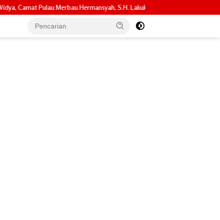
rmansyah, S.H. Lakukan Koordinasi Strategis Bersama Kadisperindag