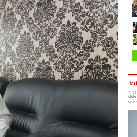
Ber
Ini c
olahr
post 