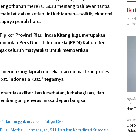
pengorbanan mereka. Guru memang pahlawan tanpa
Ber
 melekat dalam setiap lini kehidupan—politik, ekonomi,
Ini a
capnya penuh haru.
wpber
ini.
Tipikor Provinsi Riau, Indra Kitang juga merupakan
umpulan Pers Daerah Indonesia (PPDI) Kabupaten
ajak seluruh masyarakat untuk memberikan
.
ru, mendukung kiprah mereka, dan memastikan profesi
bat, Indonesia kuat,” tegasnya.
senantiasa diberikan kesehatan, kebahagiaan, dan
Agustu
 membangun generasi masa depan bangsa.
Janj
dan 
Agustu
026 dan Tunggakan 2024 untuk 96 Desa
Doro
Pulau Merbau Hermansyah, S.H. Lakukan Koordinasi Strategis
Pula
Stra