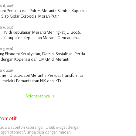
s 6, 2026
oni Pemkab dan Polres Meranti: Sambut Kapolres
 Siap Gelar Ekspedisi Merah Putih
s 6, 2026
 HIV di Kepulauan Meranti Meningkat Juli 2026,
es Kabupaten Kepulauan Meranti Gencarkan
lisasi dan Skrining
s 5, 2026
g Ekonomi Kerakyatan, Darsini Sosialisasi Perda
indungan Koperasi dan UMKM di Meranti
s 5, 2026
men Disdukcapil Meranti : Perkuat Transformasi
al melalui Pemanfaatan NIK dan IKD
Selengkapnya
tomotif
i adalah contoh keterangan untuk widget dengan
tegori otomotif, anda bisa dengan mudah