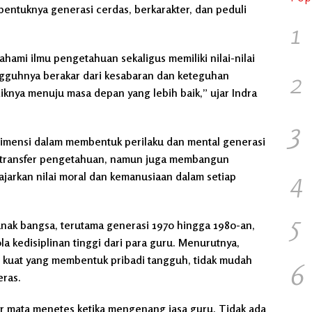
bentuknya generasi cerdas, berkarakter, dan peduli
1
hami ilmu pengetahuan sekaligus memiliki nilai-nilai
2
gguhnya berakar dari kesabaran dan keteguhan
knya menuju masa depan yang lebih baik,” ujar Indra
3
dimensi dalam membentuk perilaku dan mental generasi
ntransfer pengetahuan, namun juga membangun
4
ajarkan nilai moral dan kemanusiaan dalam setiap
5
nak bangsa, terutama generasi 1970 hingga 1980-an,
 kedisiplinan tinggi dari para guru. Menurutnya,
i kuat yang membentuk pribadi tangguh, tidak mudah
6
eras.
ir mata menetes ketika mengenang jasa guru. Tidak ada