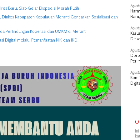
Agustu
res Baru, Siap Gelar Ekspedisi Merah Putih
Harm
Baru,
6, Dinkes Kabupaten Kepulauan Meranti Gencarkan Sosialisasi dan
Agustu
erda Perlindungan Koperasi dan UMKM di Meranti
Kasus
Dink
si Digital melalui Pemanfaatan NIK dan IKD
Sosia
Agustu
Doron
Perl
Agustu
Komit
Digit
O
In
ka