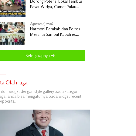
Dorong Potensi Lokal Tembus
Pasar Widya, Camat Pulau
Merbau Hermansyah, S.H.
Lakukan Koordinasi Strategis
Bersama Kadisperindag
Agustus 6, 2026
Harmoni Pemkab dan Polres
Meranti: Sambut Kapolres
Baru, Siap Gelar Ekspedisi
Merah Putih
Selengkapnya
ita Olahraga
ontoh widget dengan style gallery pada kategori
aga, anda bisa mengaturnya pada widget recent
wpberita.