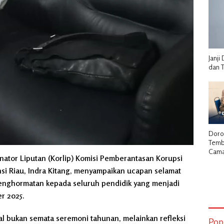
Janj
dan 
Doro
Temb
Cama
nator Liputan (Korlip) Komisi Pemberantasan Korupsi
Herm
Laku
nsi Riau, Indra Kitang, menyampaikan ucapan selamat
Stra
penghormatan kepada seluruh pendidik yang menjadi
Kadi
r 2025.
l bukan semata seremoni tahunan, melainkan refleksi
Pop