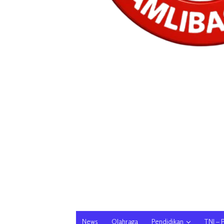
News
Olahraga
Pendidikan
TNI – 