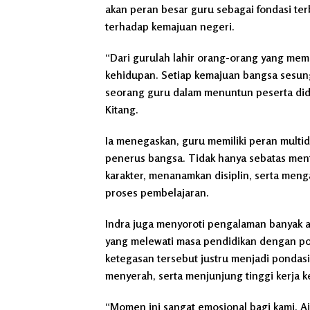
akan peran besar guru sebagai fondasi ter
terhadap kemajuan negeri.
“Dari gurulah lahir orang-orang yang mema
kehidupan. Setiap kemajuan bangsa sesun
seorang guru dalam menuntun peserta didi
Kitang.
Ia menegaskan, guru memiliki peran multi
penerus bangsa. Tidak hanya sebatas me
karakter, menanamkan disiplin, serta meng
proses pembelajaran.
Indra juga menyoroti pengalaman banyak a
yang melewati masa pendidikan dengan pola
ketegasan tersebut justru menjadi pondas
menyerah, serta menjunjung tinggi kerja k
“Momen ini sangat emosional bagi kami. A