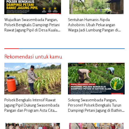
Wujudkan Swasembada Pangan,
Sentuhan Humanis Aipda
Polsek Bengkalis Dampingi Petani
Ashobirin: Ubah Pekarangan
Rawat Jagung Pipil di Desa Kuala
Warga Jadi Lumbung Pangan di
Alam
Kepulauan Meranti
Rekomendasi untuk kamu
Polsek Bengkalis Intensif Rawat
Sokong Swasembada Pangan,
Jagung Pipil Dukung Swasembada
Personel Polsek Bengkalis Turun
Pangan dan Program Asta Cita
Dampingi Petani Jagung di Bathin
Presiden RI*
Alam