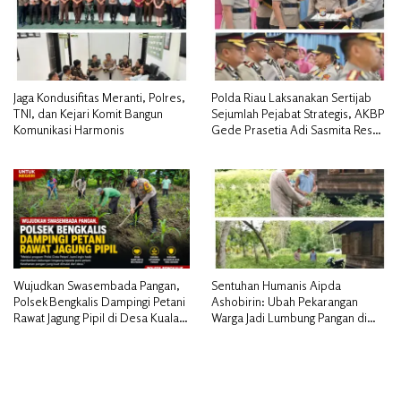
Jaga Kondusifitas Meranti, Polres,
Polda Riau Laksanakan Sertijab
TNI, dan Kejari Komit Bangun
Sejumlah Pejabat Strategis, AKBP
Komunikasi Harmonis
Gede Prasetia Adi Sasmita Resmi
Jabat Kapolres Kepulauan Meranti
Wujudkan Swasembada Pangan,
Sentuhan Humanis Aipda
Polsek Bengkalis Dampingi Petani
Ashobirin: Ubah Pekarangan
Rawat Jagung Pipil di Desa Kuala
Warga Jadi Lumbung Pangan di
Alam
Kepulauan Meranti