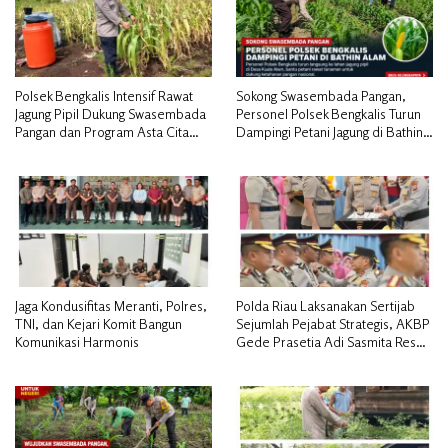
Polsek Bengkalis Intensif Rawat
Sokong Swasembada Pangan,
Jagung Pipil Dukung Swasembada
Personel Polsek Bengkalis Turun
Pangan dan Program Asta Cita
Dampingi Petani Jagung di Bathin
Presiden RI*
Alam
Jaga Kondusifitas Meranti, Polres,
Polda Riau Laksanakan Sertijab
TNI, dan Kejari Komit Bangun
Sejumlah Pejabat Strategis, AKBP
Komunikasi Harmonis
Gede Prasetia Adi Sasmita Resmi
Jabat Kapolres Kepulauan Meranti