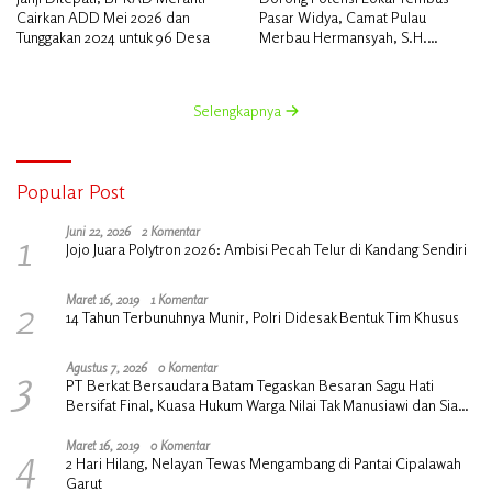
Cairkan ADD Mei 2026 dan
Pasar Widya, Camat Pulau
Tunggakan 2024 untuk 96 Desa
Merbau Hermansyah, S.H.
Lakukan Koordinasi Strategis
Bersama Kadisperindag
Selengkapnya
Popular Post
1
Juni 22, 2026
2 Komentar
Jojo Juara Polytron 2026: Ambisi Pecah Telur di Kandang Sendiri
2
Maret 16, 2019
1 Komentar
14 Tahun Terbunuhnya Munir, Polri Didesak Bentuk Tim Khusus
3
Agustus 7, 2026
0 Komentar
PT Berkat Bersaudara Batam Tegaskan Besaran Sagu Hati
Bersifat Final, Kuasa Hukum Warga Nilai Tak Manusiawi dan Siap
Tempuh Jalur RDP
4
Maret 16, 2019
0 Komentar
2 Hari Hilang, Nelayan Tewas Mengambang di Pantai Cipalawah
Garut