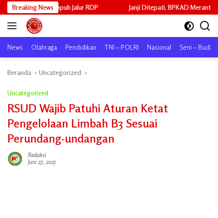
Langsung
puh Jalur RDP
Breaking News
Janji Ditepati, BPKAD Meranti Cairkan ADD Mei 202
ke
konten
News
Olahraga
Pendidikan
TNI – POLRI
Nasional
Seni – Buday
Beranda
Uncategorized
Uncategorized
RSUD Wajib Patuhi Aturan Ketat
Pengelolaan Limbah B3 Sesuai
Perundang-undangan
Redaksi
Juni 27, 2025