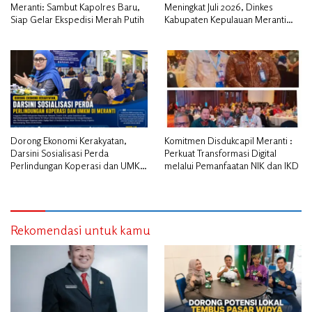
Meranti: Sambut Kapolres Baru,
Meningkat Juli 2026, Dinkes
Siap Gelar Ekspedisi Merah Putih
Kabupaten Kepulauan Meranti
Gencarkan Sosialisasi dan
Skrining
Dorong Ekonomi Kerakyatan,
Komitmen Disdukcapil Meranti :
Darsini Sosialisasi Perda
Perkuat Transformasi Digital
Perlindungan Koperasi dan UMKM
melalui Pemanfaatan NIK dan IKD
di Meranti
Rekomendasi untuk kamu