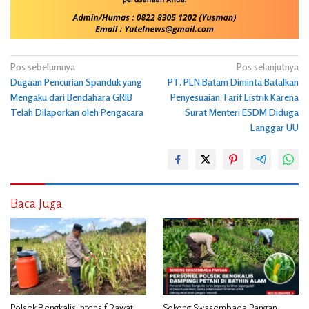
Navigasi
Pos sebelumnya
Pos selanjutnya
Dugaan Pencurian Spanduk yang
PT. PLN Batam Diminta Batalkan
pos
Mengaku dari Bendahara GRIB
Penyesuaian Tarif Listrik Karena
Telah Dilaporkan oleh Pengacara
Surat Menteri ESDM Diduga
Langgar UU
Baca Juga
Polsek Bengkalis Intensif Rawat
Sokong Swasembada Pangan,