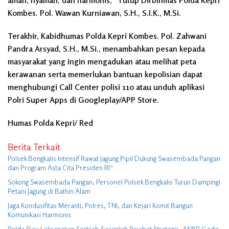
Kombes. Pol. Wawan Kurniawan, S.H., S.I.K., M.Si.
Terakhir, Kabidhumas Polda Kepri Kombes. Pol. Zahwani
Pandra Arsyad, S.H., M.Si., menambahkan pesan kepada
masyarakat yang ingin mengadukan atau melihat peta
kerawanan serta memerlukan bantuan kepolisian dapat
menghubungi Call Center polisi 110 atau unduh aplikasi
Polri Super Apps di Googleplay/APP Store.
Humas Polda Kepri/ Red
Berita Terkait
Polsek Bengkalis Intensif Rawat Jagung Pipil Dukung Swasembada Pangan
dan Program Asta Cita Presiden RI*
Sokong Swasembada Pangan, Personel Polsek Bengkalis Turun Dampingi
Petani Jagung di Bathin Alam
Jaga Kondusifitas Meranti, Polres, TNI, dan Kejari Komit Bangun
Komunikasi Harmonis
Polda Riau Laksanakan Sertijab Sejumlah Pejabat Strategis, AKBP Gede