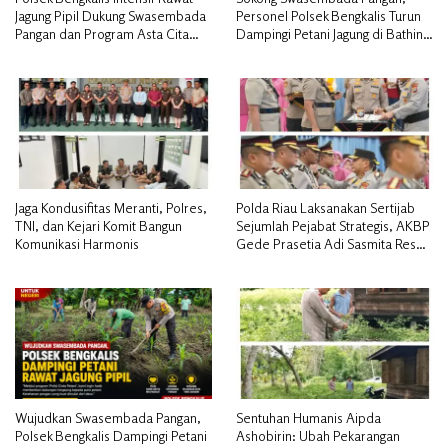
Jagung Pipil Dukung Swasembada
Personel Polsek Bengkalis Turun
Pangan dan Program Asta Cita
Dampingi Petani Jagung di Bathin
Presiden RI*
Alam
Jaga Kondusifitas Meranti, Polres,
Polda Riau Laksanakan Sertijab
TNI, dan Kejari Komit Bangun
Sejumlah Pejabat Strategis, AKBP
Komunikasi Harmonis
Gede Prasetia Adi Sasmita Resmi
Jabat Kapolres Kepulauan Meranti
Wujudkan Swasembada Pangan,
Sentuhan Humanis Aipda
Polsek Bengkalis Dampingi Petani
Ashobirin: Ubah Pekarangan