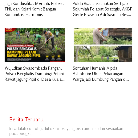
Jaga Kondusifitas Meranti, Polres,
Polda Riau Laksanakan Sertijab
TNI, dan Kejari Komit Bangun
Sejumlah Pejabat Strategis, AKBP
Komunikasi Harmonis
Gede Prasetia Adi Sasmita Resmi
Jabat Kapolres Kepulauan Meranti
Wujudkan Swasembada Pangan,
Sentuhan Humanis Aipda
Polsek Bengkalis Dampingi Petani
Ashobirin: Ubah Pekarangan
Rawat Jagung Pipil di Desa Kuala
Warga Jadi Lumbung Pangan di
Alam
Kepulauan Meranti
Berita Terbaru
Ini adalah contoh judul deskripsi yang bisa anda isi dan sesuaikan
pada widget