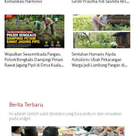
Komunikasi Harmonis
Gede Prasetia Adi Sasmita Resmi
Jabat Kapolres Kepulauan Meranti
Wujudkan Swasembada Pangan,
Sentuhan Humanis Aipda
Polsek Bengkalis Dampingi Petani
Ashobirin: Ubah Pekarangan
Rawat Jagung Pipil di Desa Kuala
Warga Jadi Lumbung Pangan di
Alam
Kepulauan Meranti
Berita Terbaru
Ini adalah contoh judul deskripsi yang bisa anda isi dan sesuaikan
pada widget