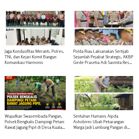
Presiden RI*
Alam
Jaga Kondusifitas Meranti, Polres,
Polda Riau Laksanakan Sertijab
TNI, dan Kejari Komit Bangun
Sejumlah Pejabat Strategis, AKBP
Komunikasi Harmonis
Gede Prasetia Adi Sasmita Resmi
Jabat Kapolres Kepulauan Meranti
Wujudkan Swasembada Pangan,
Sentuhan Humanis Aipda
Polsek Bengkalis Dampingi Petani
Ashobirin: Ubah Pekarangan
Rawat Jagung Pipil di Desa Kuala
Warga Jadi Lumbung Pangan di
Alam
Kepulauan Meranti