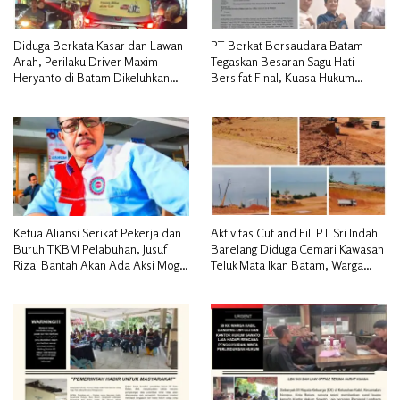
Diduga Berkata Kasar dan Lawan
PT Berkat Bersaudara Batam
Arah, Perilaku Driver Maxim
Tegaskan Besaran Sagu Hati
Heryanto di Batam Dikeluhkan
Bersifat Final, Kuasa Hukum
Pelanggan
Warga Nilai Tak Manusiawi dan
Siap Tempuh Jalur RDP
Ketua Aliansi Serikat Pekerja dan
Aktivitas Cut and Fill PT Sri Indah
Buruh TKBM Pelabuhan, Jusuf
Barelang Diduga Cemari Kawasan
Rizal Bantah Akan Ada Aksi Mogol
Teluk Mata Ikan Batam, Warga
Nasional
Desak Pemerintah Pusat dan APH
Turun Tangan