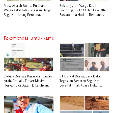
Musyawarah Buntu, Puluhan
Sekitar 59 KK Warga Kabil
Warga Kabil Tolak Besaran Uang
Gandeng LBH CCI dan Law Office
Sagu Hati Jelang Rencana
Sawato Laia Hadapi Rencana
Penggusuran
Penggusuran, Minta Perlindungan
Hukum
Rekomendasi untuk kamu
Diduga Berkata Kasar dan Lawan
PT Berkat Bersaudara Batam
Arah, Perilaku Driver Maxim
Tegaskan Besaran Sagu Hati
Heryanto di Batam Dikeluhkan
Bersifat Final, Kuasa Hukum
Pelanggan
Warga Nilai Tak Manusiawi dan
Siap Tempuh Jalur RDP