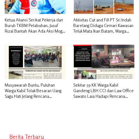
Ketua Aliansi Serikat Pekerja dan
Aktivitas Cut and Fill PT Sri Indah
Buruh TKBM Pelabuhan, Jusuf
Barelang Diduga Cemari Kawasan
Rizal Bantah Akan Ada Aksi Mogol
Teluk Mata Ikan Batam, Warga
Nasional
Desak Pemerintah Pusat dan APH
Turun Tangan
Musyawarah Buntu, Puluhan
Sekitar 59 KK Warga Kabil
Warga Kabil Tolak Besaran Uang
Gandeng LBH CCI dan Law Office
Sagu Hati Jelang Rencana
Sawato Laia Hadapi Rencana
Penggusuran
Penggusuran, Minta Perlindungan
Hukum
Berita Terbaru