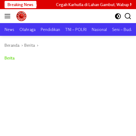
Langsung
a
Breaking News
Cegah Karhutla di Lahan Gambut, Wabup Meranti Perintahkan Kon
ke
konten
News
Olahraga
Pendidikan
TNI – POLRI
Nasional
Seni – Buday
Beranda
Berita
Berita