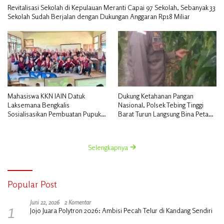
Revitalisasi Sekolah di Kepulauan Meranti Capai 97 Sekolah, Sebanyak 33
Sekolah Sudah Berjalan dengan Dukungan Anggaran Rp18 Miliar
Mahasiswa KKN IAIN Datuk
Dukung Ketahanan Pangan
Laksemana Bengkalis
Nasional, Polsek Tebing Tinggi
Sosialisasikan Pembuatan Pupuk
Barat Turun Langsung Bina Petani
Organik Cair dan NPK Cair di
Jagung Manis
Desa Kedabu Rapat
Selengkapnya
Popular Post
1
Juni 22, 2026
2 Komentar
Jojo Juara Polytron 2026: Ambisi Pecah Telur di Kandang Sendiri