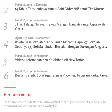
2
Maret 16, 2019
1 Komentar
14 Tahun Terbunuhnya Munir, Polri Didesak Bentuk Tim Khusus
3
Maret 16, 2019
0 Komentar
2 Hari Hilang, Nelayan Tewas Mengambang di Pantai Cipalawah
Garut
4
Agustus 7, 2026
0 Komentar
Revitalisasi Sekolah di Kepulauan Meranti Capai 97 Sekolah,
Sebanyak 33 Sekolah Sudah Berjalan dengan Dukungan Anggaran
Rp18 Miliar
5
Maret 16, 2019
0 Komentar
Video: Kelemahan dan Kelebihan All New Terios
6
Maret 16, 2019
0 Komentar
Bersih-bersih, 60 Warga Tanjung Priok Ikuti Program Padat Karya
Berita Kriminal
Ini adalah contoh deskripsi untuk widget recent post wpberita, anda bisa
memasukkan deskripsi pada widget ini.