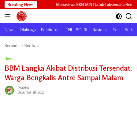
Langsung
Breaking News
Mahasiswa KKN IAIN Datuk Laksemana Bengkalis Sosialisasikan Pem
ke
konten
News
Olahraga
Pendidikan
TNI – POLRI
Nasional
Seni – Buday
Beranda
Berita
Berita
BBM Langka Akibat Distribusi Tersendat,
Warga Bengkalis Antre Sampai Malam
Redaksi
Desember 18, 2025