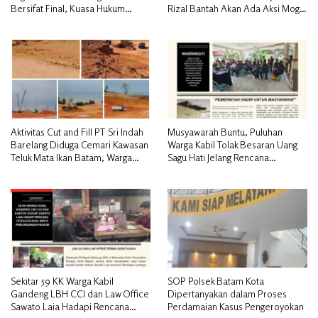
Bersifat Final, Kuasa Hukum
Rizal Bantah Akan Ada Aksi Mogol
Warga Nilai Tak Manusiawi dan
Nasional
Siap Tempuh Jalur RDP
Aktivitas Cut and Fill PT Sri Indah
Musyawarah Buntu, Puluhan
Barelang Diduga Cemari Kawasan
Warga Kabil Tolak Besaran Uang
Teluk Mata Ikan Batam, Warga
Sagu Hati Jelang Rencana
Desak Pemerintah Pusat dan APH
Penggusuran
Turun Tangan
Sekitar 59 KK Warga Kabil
SOP Polsek Batam Kota
Gandeng LBH CCI dan Law Office
Dipertanyakan dalam Proses
Sawato Laia Hadapi Rencana
Perdamaian Kasus Pengeroyokan