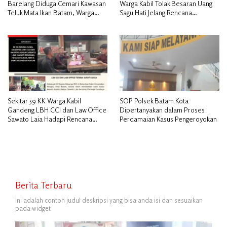
Barelang Diduga Cemari Kawasan
Warga Kabil Tolak Besaran Uang
Teluk Mata Ikan Batam, Warga
Sagu Hati Jelang Rencana
Desak Pemerintah Pusat dan APH
Penggusuran
Turun Tangan
Sekitar 59 KK Warga Kabil
SOP Polsek Batam Kota
Gandeng LBH CCI dan Law Office
Dipertanyakan dalam Proses
Sawato Laia Hadapi Rencana
Perdamaian Kasus Pengeroyokan
Penggusuran, Minta Perlindungan
Hukum
Berita Terbaru
Ini adalah contoh judul deskripsi yang bisa anda isi dan sesuaikan
pada widget