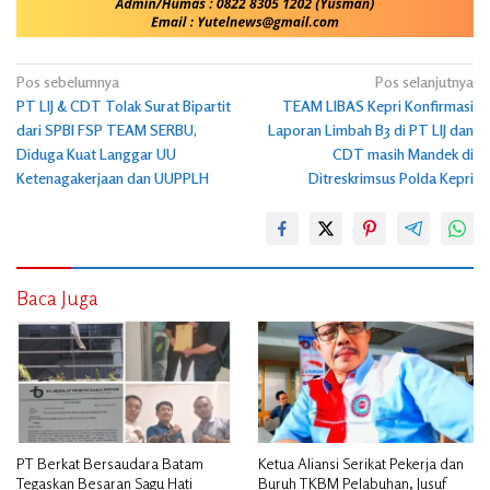
Navigasi
Pos sebelumnya
Pos selanjutnya
PT LIJ & CDT Tolak Surat Bipartit
TEAM LIBAS Kepri Konfirmasi
pos
dari SPBI FSP TEAM SERBU,
Laporan Limbah B3 di PT LIJ dan
Diduga Kuat Langgar UU
CDT masih Mandek di
Ketenagakerjaan dan UUPPLH
Ditreskrimsus Polda Kepri
Baca Juga
PT Berkat Bersaudara Batam
Ketua Aliansi Serikat Pekerja dan
Tegaskan Besaran Sagu Hati
Buruh TKBM Pelabuhan, Jusuf