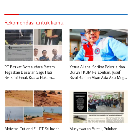
Penggusuran, Minta Perlindungan
Hukum
Rekomendasi untuk kamu
PT Berkat Bersaudara Batam
Ketua Aliansi Serikat Pekerja dan
Tegaskan Besaran Sagu Hati
Buruh TKBM Pelabuhan, Jusuf
Bersifat Final, Kuasa Hukum
Rizal Bantah Akan Ada Aksi Mogol
Warga Nilai Tak Manusiawi dan
Nasional
Siap Tempuh Jalur RDP
Aktivitas Cut and Fill PT Sri Indah
Musyawarah Buntu, Puluhan