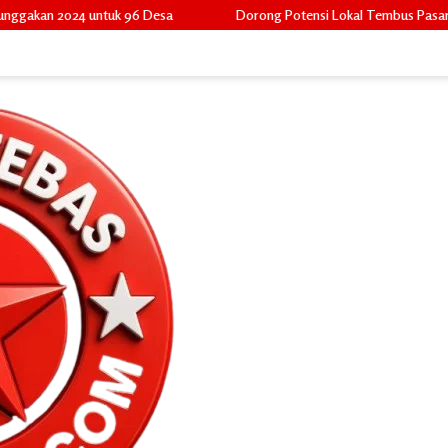
Desa
Dorong Potensi Lokal Tembus Pasar Widya, Camat Pulau Merba