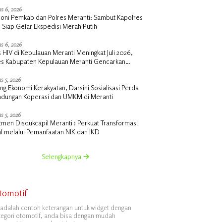
s 6, 2026
oni Pemkab dan Polres Meranti: Sambut Kapolres
 Siap Gelar Ekspedisi Merah Putih
s 6, 2026
 HIV di Kepulauan Meranti Meningkat Juli 2026,
es Kabupaten Kepulauan Meranti Gencarkan
lisasi dan Skrining
s 5, 2026
g Ekonomi Kerakyatan, Darsini Sosialisasi Perda
indungan Koperasi dan UMKM di Meranti
s 5, 2026
men Disdukcapil Meranti : Perkuat Transformasi
al melalui Pemanfaatan NIK dan IKD
Selengkapnya
tomotif
i adalah contoh keterangan untuk widget dengan
tegori otomotif, anda bisa dengan mudah