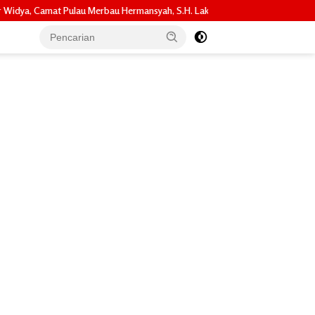
u Hermansyah, S.H. Lakukan Koordinasi Strategis Bersama Kadisperindag