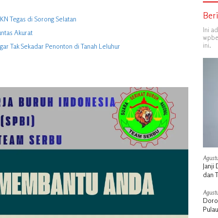
Ber
KN Tegas di Sorong Selatan
Ini a
untas Akurat
wpber
ini.
gar Tak Sekadar Penonton di Tanah Leluhur
Agustu
Janj
dan 
Agustu
Doro
Pula
Stra