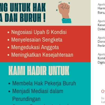
Agustu
Harm
Baru,
Agustu
Kasus
Dink
Sosia
Agustu
Doron
Perl
Agustu
Komit
Digit
O
In
ka