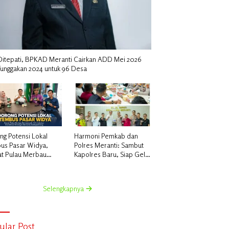
i Ditepati, BPKAD Meranti Cairkan ADD Mei 2026
Tunggakan 2024 untuk 96 Desa
ng Potensi Lokal
Harmoni Pemkab dan
us Pasar Widya,
Polres Meranti: Sambut
t Pulau Merbau
Kapolres Baru, Siap Gelar
ansyah, S.H.
Ekspedisi Merah Putih
kan Koordinasi
tegis Bersama
Selengkapnya
sperindag
ular Post