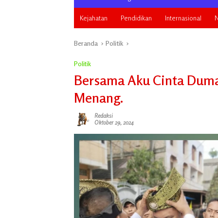
Kejahatan
Pendidikan
Internasional
N
Beranda
Politik
Politik
Bersama Aku Cinta Dumai
Menang.
Redaksi
Oktober 29, 2024