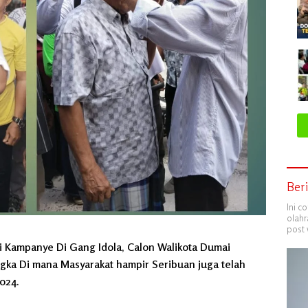
Ber
Ini c
olahr
post 
i Kampanye Di Gang Idola, Calon Walikota Dumai
gka Di mana Masyarakat hampir Seribuan juga telah
024.