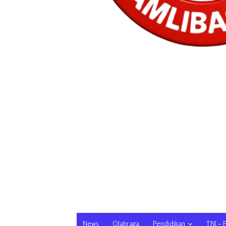
News
Olahraga
Pendidikan
TNI – 