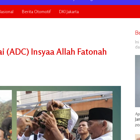
asional
Berita Otomotif
DKI Jakarta
B
In
da
 (ADC) Insyaa Allah Fatonah
Agu
Ja
20