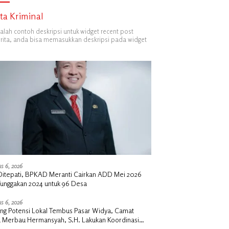
ita Kriminal
dalah contoh deskripsi untuk widget recent post
ita, anda bisa memasukkan deskripsi pada widget
s 6, 2026
i Ditepati, BPKAD Meranti Cairkan ADD Mei 2026
Tunggakan 2024 untuk 96 Desa
s 6, 2026
ng Potensi Lokal Tembus Pasar Widya, Camat
u Merbau Hermansyah, S.H. Lakukan Koordinasi
tegis Bersama Kadisperindag