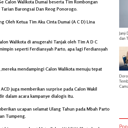
.Se Calon Walikota Dumai beserta Tim Rombongan
arian Barongsai Dan Reog Ponorogo.
ng Oleh Ketua Tim Aku Cinta Dumai (A C D) Lina
Janj
dan 
alon Walikota di anugerahi Tanjak oleh Tim A D C
impin seperti Ferdiansyah Parto, apa lagi Ferdiansyah
a ,mereka mendampingi Calon Walikota menuju tepat
Doro
Temb
Cama
im ACD juga memberikan surprise pada Calon Wakil
Herm
ir dalam acara kampanye dialogis itu.
Laku
Stra
Kadi
berikan ucapan selamat Ulang Tahun pada Mbah Parto
Dan Tumpeng.
Pop