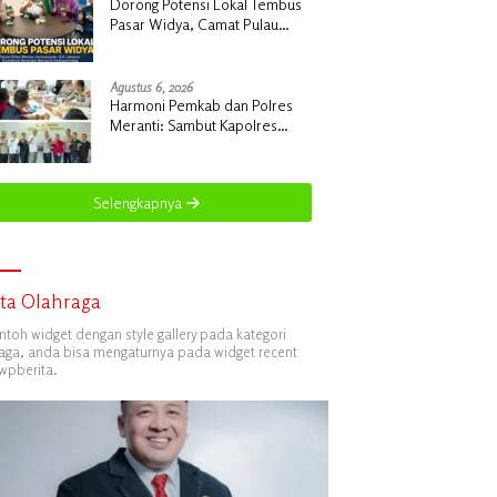
Dorong Potensi Lokal Tembus
Pasar Widya, Camat Pulau
Merbau Hermansyah, S.H.
Lakukan Koordinasi Strategis
Bersama Kadisperindag
Agustus 6, 2026
Harmoni Pemkab dan Polres
Meranti: Sambut Kapolres
Baru, Siap Gelar Ekspedisi
Merah Putih
Selengkapnya
ita Olahraga
ontoh widget dengan style gallery pada kategori
aga, anda bisa mengaturnya pada widget recent
wpberita.