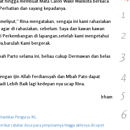
at hingga membuat Mata Calon Wakil Walikota berkaca
 Perhatian dan sayang kepadanya.
1
meliput,” Rina mengatakan, sengaja ini kami rahasiakan
agar di rahasiakan, sebelum. Saya dan kawan kawan
2
ti Perkembangan di lapangan,setelah kami mengetahui
ya,barulah Kami bergerak.
3
bah Parto selama ini, beliau cukup Dermawan dan belas
4
gan ijin Allah Ferdiansyah dan Mbah Pato dapat
di Lebih Baik lagi kedepan nya ucap Rina.
5
Irham
6
elantikan Pengurus IKL
berikut catatan dosa para pimpinannya hingga akhirnya dicopot