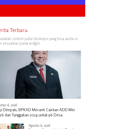
erita Terbaru
i adalah contoh judul deskripsi yang bisa anda isi
n sesuaikan pada widget
stus 6, 2026
nji Ditepati, BPKAD Meranti Cairkan ADD Mei
26 dan Tunggakan 2024 untuk 96 Desa
Agustus 6, 2026