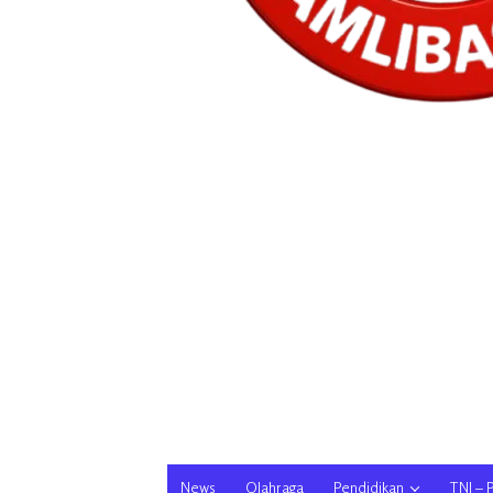
News
Olahraga
Pendidikan
TNI – 