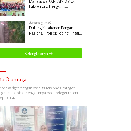
Mahasiswa KKN IAIN Datuk
Laksemana Bengkalis
Sosialisasikan Pembuatan
Pupuk Organik Cair dan NPK
Cair di Desa Kedabu Rapat
Agustus 7, 2026
Dukung Ketahanan Pangan
Nasional, Polsek Tebing Tinggi
Barat Turun Langsung Bina
Petani Jagung Manis
Selengkapnya
ita Olahraga
ontoh widget dengan style gallery pada kategori
aga, anda bisa mengaturnya pada widget recent
wpberita.