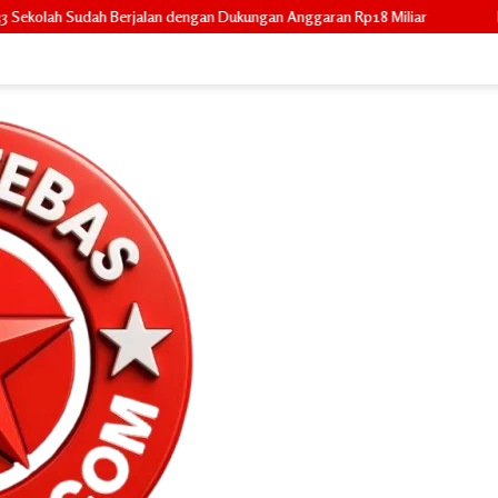
dengan Dukungan Anggaran Rp18 Miliar
Mahasiswa KKN IAIN Datuk L