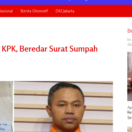
asional
Berita Otomotif
DKI Jakarta
B
In
da
 KPK, Beredar Surat Sumpah
Agu
Re
Se
de