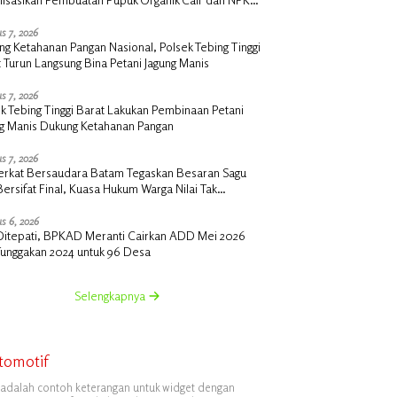
 di Desa Kedabu Rapat
s 7, 2026
g Ketahanan Pangan Nasional, Polsek Tebing Tinggi
 Turun Langsung Bina Petani Jagung Manis
s 7, 2026
k Tebing Tinggi Barat Lakukan Pembinaan Petani
ng Manis Dukung Ketahanan Pangan
s 7, 2026
erkat Bersaudara Batam Tegaskan Besaran Sagu
Bersifat Final, Kuasa Hukum Warga Nilai Tak
siawi dan Siap Tempuh Jalur RDP
s 6, 2026
i Ditepati, BPKAD Meranti Cairkan ADD Mei 2026
Tunggakan 2024 untuk 96 Desa
Selengkapnya
tomotif
i adalah contoh keterangan untuk widget dengan