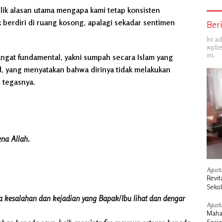
ik alasan utama mengapa kami tetap konsisten
k berdiri di ruang kosong, apalagi sekadar sentimen
Ber
Ini a
wpber
ini.
ngat fundamental, yakni sumpah secara Islam yang
, yang menyatakan bahwa dirinya tidak melakukan
 tegasnya.
na Allah.
Agustu
Revit
Seko
Duku
a kesalahan dan kejadian yang Bapak/Ibu lihat dan dengar
Agustu
Maha
Sosi