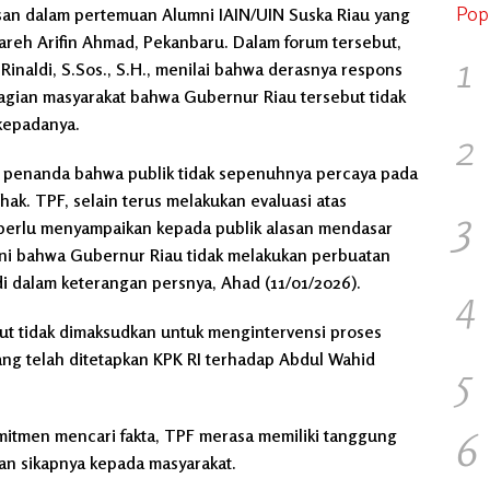
Pop
san dalam pertemuan Alumni IAIN/UIN Suska Riau yang
areh Arifin Ahmad, Pekanbaru. Dalam forum tersebut,
1
inaldi, S.Sos., S.H., menilai bahwa derasnya respons
agian masyarakat bahwa Gubernur Riau tersebut tidak
kepadanya.
2
 penanda bahwa publik tidak sepenuhnya percaya pada
ak. TPF, selain terus melakukan evaluasi atas
3
erlu menyampaikan kepada publik alasan mendasar
ini bahwa Gubernur Riau tidak melakukan perbuatan
i dalam keterangan persnya, Ahad (11/01/2026).
4
ut tidak dimaksudkan untuk mengintervensi proses
g telah ditetapkan KPK RI terhadap Abdul Wahid
5
6
mitmen mencari fakta, TPF merasa memiliki tanggung
an sikapnya kepada masyarakat.