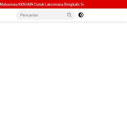
aksemana Bengkalis Sosialisasikan Pembuatan Pupuk Organik Cair dan NPK C