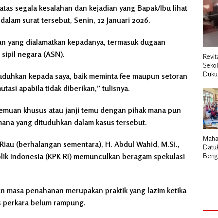
atas segala kesalahan dan kejadian yang Bapak/Ibu lihat
dalam surat tersebut, Senin, 12 Januari 2026.
an yang dialamatkan kepadanya, termasuk dugaan
sipil negara (ASN).
Revit
Seko
Duku
tuduhkan kepada saya, baik meminta fee maupun setoran
si apabila tidak diberikan,” tulisnya.
emuan khusus atau janji temu dengan pihak mana pun
mana yang dituduhkan dalam kasus tersebut.
Maha
au (berhalangan sementara), H. Abdul Wahid, M.Si.,
Datu
lik Indonesia (KPK RI) memunculkan beragam spekulasi
Bengk
Pemb
Cair 
Desa
n masa penahanan merupakan praktik yang lazim ketika
s perkara belum rampung.