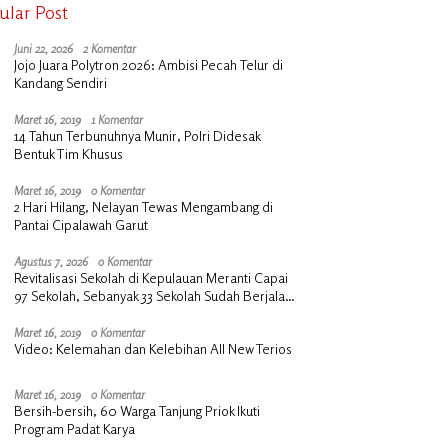
ular Post
Juni 22, 2026
2 Komentar
Jojo Juara Polytron 2026: Ambisi Pecah Telur di
Kandang Sendiri
Maret 16, 2019
1 Komentar
14 Tahun Terbunuhnya Munir, Polri Didesak
Bentuk Tim Khusus
Maret 16, 2019
0 Komentar
2 Hari Hilang, Nelayan Tewas Mengambang di
Pantai Cipalawah Garut
Agustus 7, 2026
0 Komentar
Revitalisasi Sekolah di Kepulauan Meranti Capai
97 Sekolah, Sebanyak 33 Sekolah Sudah Berjalan
dengan Dukungan Anggaran Rp18 Miliar
Maret 16, 2019
0 Komentar
Video: Kelemahan dan Kelebihan All New Terios
Maret 16, 2019
0 Komentar
Bersih-bersih, 60 Warga Tanjung Priok Ikuti
Program Padat Karya