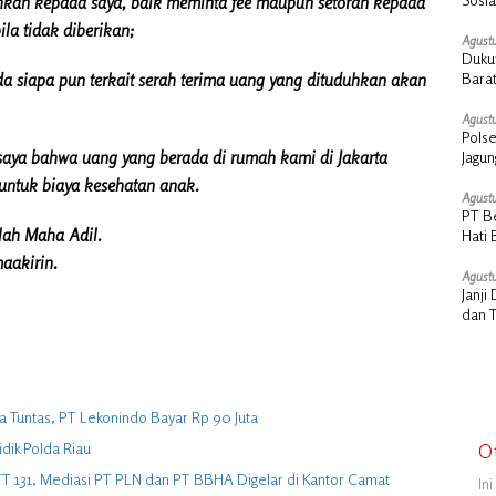
hkan kepada saya, baik meminta fee maupun setoran kepada
Cair
a tidak diberikan;
Agustu
Dukun
a siapa pun terkait serah terima uang yang dituduhkan akan
Barat
Agustu
Polse
saya bahwa uang yang berada di rumah kami di Jakarta
Jagu
untuk biaya kesehatan anak.
Agustu
PT B
lah Maha Adil.
Hati 
Manu
aakirin.
Agustu
Janj
dan 
 Tuntas, PT Lekonindo Bayar Rp 90 Juta
idik Polda Riau
O
UTT 131, Mediasi PT PLN dan PT BBHA Digelar di Kantor Camat
In