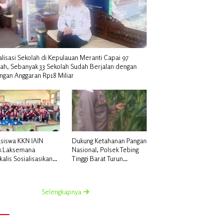
alisasi Sekolah di Kepulauan Meranti Capai 97
lah, Sebanyak 33 Sekolah Sudah Berjalan dengan
ngan Anggaran Rp18 Miliar
siswa KKN IAIN
Dukung Ketahanan Pangan
k Laksemana
Nasional, Polsek Tebing
alis Sosialisasikan
Tinggi Barat Turun
uatan Pupuk Organik
Langsung Bina Petani
dan NPK Cair di
Jagung Manis
 Kedabu Rapat
Selengkapnya