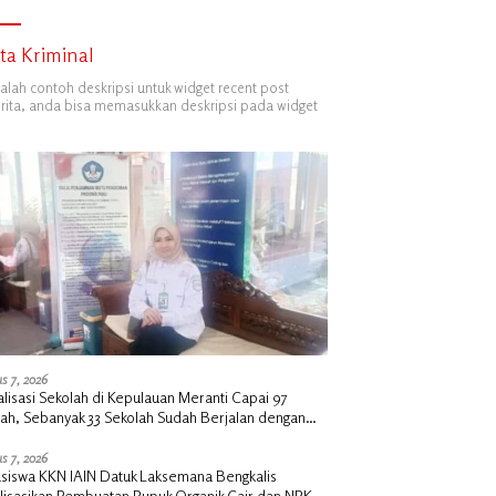
ita Kriminal
dalah contoh deskripsi untuk widget recent post
ita, anda bisa memasukkan deskripsi pada widget
s 7, 2026
alisasi Sekolah di Kepulauan Meranti Capai 97
lah, Sebanyak 33 Sekolah Sudah Berjalan dengan
ngan Anggaran Rp18 Miliar
s 7, 2026
siswa KKN IAIN Datuk Laksemana Bengkalis
alisasikan Pembuatan Pupuk Organik Cair dan NPK