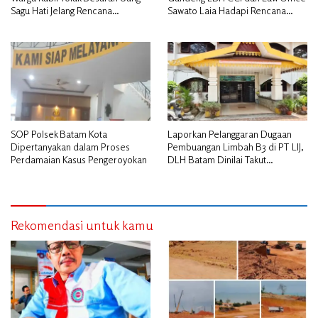
Sagu Hati Jelang Rencana
Sawato Laia Hadapi Rencana
Penggusuran
Penggusuran, Minta Perlindungan
Hukum
SOP Polsek Batam Kota
Laporkan Pelanggaran Dugaan
Dipertanyakan dalam Proses
Pembuangan Limbah B3 di PT LIJ,
Perdamaian Kasus Pengeroyokan
DLH Batam Dinilai Takut
Bertindak
Rekomendasi untuk kamu