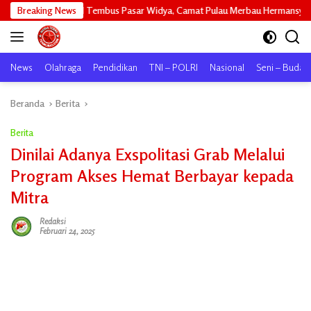
Langsung
 Tembus Pasar Widya, Camat Pulau Merbau Hermansyah, S.H. Lakukan Koordi
Breaking News
ke
konten
News
Olahraga
Pendidikan
TNI – POLRI
Nasional
Seni – Buday
Beranda
Berita
Berita
Dinilai Adanya Exspolitasi Grab Melalui
Program Akses Hemat Berbayar kepada
Mitra
Redaksi
Februari 24, 2025