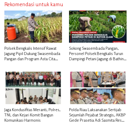
Rekomendasi untuk kamu
Polsek Bengkalis Intensif Rawat
Sokong Swasembada Pangan,
Jagung Pipil Dukung Swasembada
Personel Polsek Bengkalis Turun
Pangan dan Program Asta Cita
Dampingi Petani Jagung di Bathin
Presiden RI*
Alam
Jaga Kondusifitas Meranti, Polres,
Polda Riau Laksanakan Sertijab
TNI, dan Kejari Komit Bangun
Sejumlah Pejabat Strategis, AKBP
Komunikasi Harmonis
Gede Prasetia Adi Sasmita Resmi
Jabat Kapolres Kepulauan Meranti