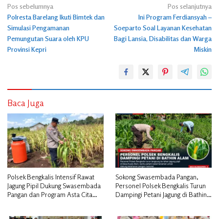
Navigasi
Pos sebelumnya
Pos selanjutnya
Polresta Barelang Ikuti Bimtek dan
Ini Program Ferdiansyah –
pos
Simulasi Pengamanan
Soeparto Soal Layanan Kesehatan
Pemungutan Suara oleh KPU
Bagi Lansia, Disabilitas dan Warga
Provinsi Kepri
Miskin
Baca Juga
Polsek Bengkalis Intensif Rawat
Sokong Swasembada Pangan,
Jagung Pipil Dukung Swasembada
Personel Polsek Bengkalis Turun
Pangan dan Program Asta Cita
Dampingi Petani Jagung di Bathin
Presiden RI*
Alam