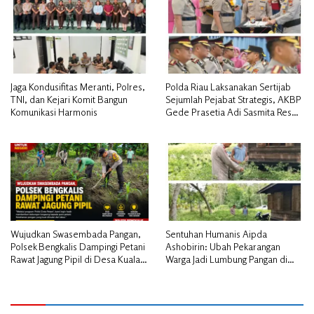
Jaga Kondusifitas Meranti, Polres,
Polda Riau Laksanakan Sertijab
TNI, dan Kejari Komit Bangun
Sejumlah Pejabat Strategis, AKBP
Komunikasi Harmonis
Gede Prasetia Adi Sasmita Resmi
Jabat Kapolres Kepulauan Meranti
Wujudkan Swasembada Pangan,
Sentuhan Humanis Aipda
Polsek Bengkalis Dampingi Petani
Ashobirin: Ubah Pekarangan
Rawat Jagung Pipil di Desa Kuala
Warga Jadi Lumbung Pangan di
Alam
Kepulauan Meranti