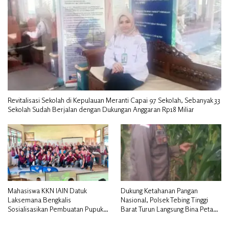
Revitalisasi Sekolah di Kepulauan Meranti Capai 97 Sekolah, Sebanyak 33
Sekolah Sudah Berjalan dengan Dukungan Anggaran Rp18 Miliar
Mahasiswa KKN IAIN Datuk
Dukung Ketahanan Pangan
Laksemana Bengkalis
Nasional, Polsek Tebing Tinggi
Sosialisasikan Pembuatan Pupuk
Barat Turun Langsung Bina Petani
Organik Cair dan NPK Cair di
Jagung Manis
Desa Kedabu Rapat