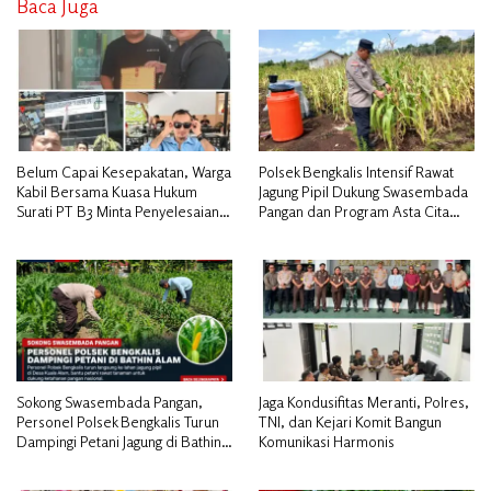
Baca Juga
Belum Capai Kesepakatan, Warga
Polsek Bengkalis Intensif Rawat
Kabil Bersama Kuasa Hukum
Jagung Pipil Dukung Swasembada
Surati PT B3 Minta Penyelesaian
Pangan dan Program Asta Cita
Pengosongan Lahan Utamakan
Presiden RI*
Musyawarah
Sokong Swasembada Pangan,
Jaga Kondusifitas Meranti, Polres,
Personel Polsek Bengkalis Turun
TNI, dan Kejari Komit Bangun
Dampingi Petani Jagung di Bathin
Komunikasi Harmonis
Alam