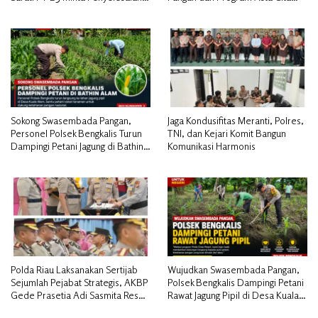
Pengosongan Lahan Utamakan
Presiden RI*
Musyawarah
Sokong Swasembada Pangan,
Jaga Kondusifitas Meranti, Polres,
Personel Polsek Bengkalis Turun
TNI, dan Kejari Komit Bangun
Dampingi Petani Jagung di Bathin
Komunikasi Harmonis
Alam
Polda Riau Laksanakan Sertijab
Wujudkan Swasembada Pangan,
Sejumlah Pejabat Strategis, AKBP
Polsek Bengkalis Dampingi Petani
Gede Prasetia Adi Sasmita Resmi
Rawat Jagung Pipil di Desa Kuala
Jabat Kapolres Kepulauan Meranti
Alam