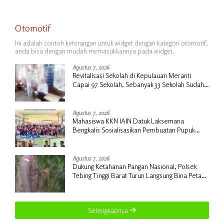
Otomotif
Ini adalah contoh keterangan untuk widget dengan kategori otomotif,
anda bisa dengan mudah memasukkannya pada widget.
Agustus 7, 2026
Revitalisasi Sekolah di Kepulauan Meranti
Capai 97 Sekolah, Sebanyak 33 Sekolah Sudah
Berjalan dengan Dukungan Anggaran Rp18
Miliar
Agustus 7, 2026
Mahasiswa KKN IAIN Datuk Laksemana
Bengkalis Sosialisasikan Pembuatan Pupuk
Organik Cair dan NPK Cair di Desa Kedabu
Rapat
Agustus 7, 2026
Dukung Ketahanan Pangan Nasional, Polsek
Tebing Tinggi Barat Turun Langsung Bina Petani
Jagung Manis
Selengkapnya