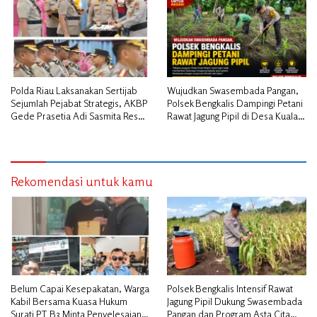
Polda Riau Laksanakan Sertijab
Wujudkan Swasembada Pangan,
Sejumlah Pejabat Strategis, AKBP
Polsek Bengkalis Dampingi Petani
Gede Prasetia Adi Sasmita Resmi
Rawat Jagung Pipil di Desa Kuala
Jabat Kapolres Kepulauan Meranti
Alam
Rekomendasi untuk kamu
Belum Capai Kesepakatan, Warga
Polsek Bengkalis Intensif Rawat
Kabil Bersama Kuasa Hukum
Jagung Pipil Dukung Swasembada
Surati PT B3 Minta Penyelesaian
Pangan dan Program Asta Cita