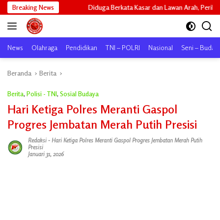
Langsung
Breaking News
Diduga Berkata Kasar dan Lawan Arah, Perilaku Driver Maxim Heryanto
ke
konten
News
Olahraga
Pendidikan
TNI – POLRI
Nasional
Seni – Buday
Beranda
Berita
Berita
,
Polisi - TNI
,
Sosial Budaya
Hari Ketiga Polres Meranti Gaspol
Progres Jembatan Merah Putih Presisi
Redaksi
-
Hari Ketiga Polres Meranti Gaspol Progres Jembatan Merah Putih
Presisi
Januari 31, 2026