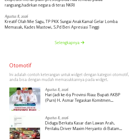
rangsang,hadirkan negara di teras NKRI
Agustus 8, 2026
Kreatif Olah Mie Sagu, TP PKK Sungai Anak Kamal Gelar Lomba
Memasak, Kades Mastowi, S.Pd Beri Apresiasi Tinggi
Selengkapnya
Otomotif
Ini adalah contoh keterangan untuk widget dengan kategori otomotif,
anda bisa dengan mudah memasukkannya pada widget.
Agustus 8, 2026
Hari Jadi ke-69 Provinsi Riau: Bupati AKBP
(Purn) H. Asmar Tegaskan Komitmen
Kepulauan Meranti Dorong Pembangunan
Daerah yang Gemilang
Agustus 8, 2026
Diduga Berkata Kasar dan Lawan Arah,
Perilaku Driver Maxim Heryanto di Batam
Dikeluhkan Pelanggan