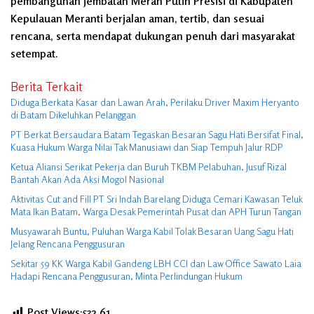
pembangunan jembatan Merah Putih Presisi di Kabupaten
Kepulauan Meranti berjalan aman, tertib, dan sesuai
rencana, serta mendapat dukungan penuh dari masyarakat
setempat.
Berita Terkait
Diduga Berkata Kasar dan Lawan Arah, Perilaku Driver Maxim Heryanto
di Batam Dikeluhkan Pelanggan
PT Berkat Bersaudara Batam Tegaskan Besaran Sagu Hati Bersifat Final,
Kuasa Hukum Warga Nilai Tak Manusiawi dan Siap Tempuh Jalur RDP
Ketua Aliansi Serikat Pekerja dan Buruh TKBM Pelabuhan, Jusuf Rizal
Bantah Akan Ada Aksi Mogol Nasional
Aktivitas Cut and Fill PT Sri Indah Barelang Diduga Cemari Kawasan Teluk
Mata Ikan Batam, Warga Desak Pemerintah Pusat dan APH Turun Tangan
Musyawarah Buntu, Puluhan Warga Kabil Tolak Besaran Uang Sagu Hati
Jelang Rencana Penggusuran
Sekitar 59 KK Warga Kabil Gandeng LBH CCI dan Law Office Sawato Laia
Hadapi Rencana Penggusuran, Minta Perlindungan Hukum
Post Views:532
61