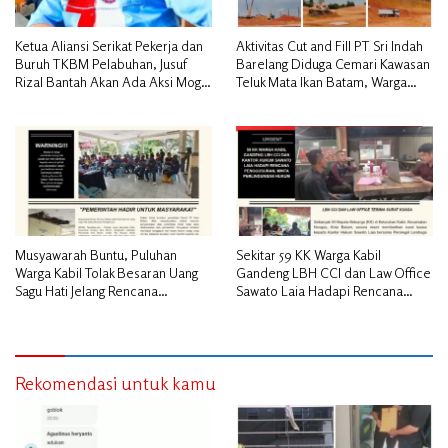
Ketua Aliansi Serikat Pekerja dan
Aktivitas Cut and Fill PT Sri Indah
Buruh TKBM Pelabuhan, Jusuf
Barelang Diduga Cemari Kawasan
Rizal Bantah Akan Ada Aksi Mogol
Teluk Mata Ikan Batam, Warga
Nasional
Desak Pemerintah Pusat dan APH
Turun Tangan
Musyawarah Buntu, Puluhan
Sekitar 59 KK Warga Kabil
Warga Kabil Tolak Besaran Uang
Gandeng LBH CCI dan Law Office
Sagu Hati Jelang Rencana
Sawato Laia Hadapi Rencana
Penggusuran
Penggusuran, Minta Perlindungan
Hukum
Rekomendasi untuk kamu