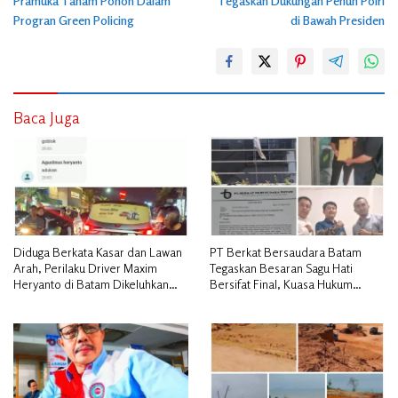
Pramuka Tanam Pohon Dalam
Tegaskan Dukungan Penuh Polri
Progran Green Policing
di Bawah Presiden
Baca Juga
Diduga Berkata Kasar dan Lawan
PT Berkat Bersaudara Batam
Arah, Perilaku Driver Maxim
Tegaskan Besaran Sagu Hati
Heryanto di Batam Dikeluhkan
Bersifat Final, Kuasa Hukum
Pelanggan
Warga Nilai Tak Manusiawi dan
Siap Tempuh Jalur RDP