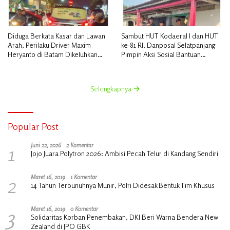
Sambut HUT Kodaeral I dan HUT
Diduga Berkata Kasar dan Lawan
ke-81 RI, Danposal Selatpanjang
Arah, Perilaku Driver Maxim
Pimpin Aksi Sosial Bantuan
Heryanto di Batam Dikeluhkan
Rumah Nelayan dan Pembagian
Pelanggan
Bendera di Kepulauan Meranti
Selengkapnya
Popular Post
1
Juni 22, 2026
2 Komentar
Jojo Juara Polytron 2026: Ambisi Pecah Telur di Kandang Sendiri
2
Maret 16, 2019
1 Komentar
14 Tahun Terbunuhnya Munir, Polri Didesak Bentuk Tim Khusus
3
Maret 16, 2019
0 Komentar
Solidaritas Korban Penembakan, DKI Beri Warna Bendera New
Zealand di JPO GBK