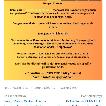
Penulis: Humas Polres
Editor: Redaksi TL
Sumber Berita
Navigasi
Pos sebelumnya
Pos selanjutnya
Sinergi Polsek Merbau Besama
Ketua Umum TEAM LIBAS
pos