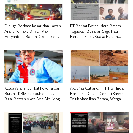
Diduga Berkata Kasar dan Lawan
PT Berkat Bersaudara Batam
Arah, Perilaku Driver Maxim
Tegaskan Besaran Sagu Hati
Heryanto di Batam Dikeluhkan
Bersifat Final, Kuasa Hukum
Pelanggan
Warga Nilai Tak Manusiawi dan
Siap Tempuh Jalur RDP
Ketua Aliansi Serikat Pekerja dan
Aktivitas Cut and Fill PT Sri Indah
Buruh TKBM Pelabuhan, Jusuf
Barelang Diduga Cemari Kawasan
Rizal Bantah Akan Ada Aksi Mogol
Teluk Mata Ikan Batam, Warga
Nasional
Desak Pemerintah Pusat dan APH
Turun Tangan