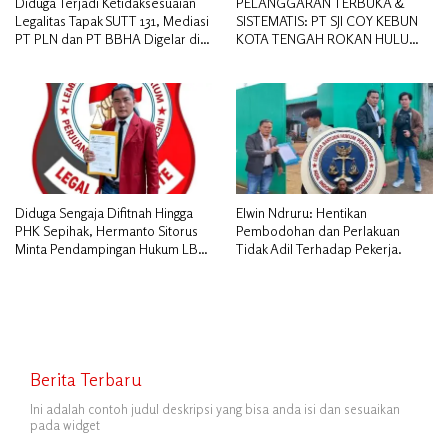
Diduga Terjadi Ketidaksesuaian
PELANGGARAN TERBUKA &
Legalitas Tapak SUTT 131, Mediasi
SISTEMATIS: PT SJI COY KEBUN
PT PLN dan PT BBHA Digelar di
KOTA TENGAH ROKAN HULU
Kantor Camat Bandar Laksamana
DIDUGA MEMANIPULASI STATUS
PEKERJA
Diduga Sengaja Difitnah Hingga
Elwin Ndruru: Hentikan
PHK Sepihak, Hermanto Sitorus
Pembodohan dan Perlakuan
Minta Pendampingan Hukum LBH
Tidak Adil Terhadap Pekerja.
PAI Riau.
Berita Terbaru
Ini adalah contoh judul deskripsi yang bisa anda isi dan sesuaikan
pada widget