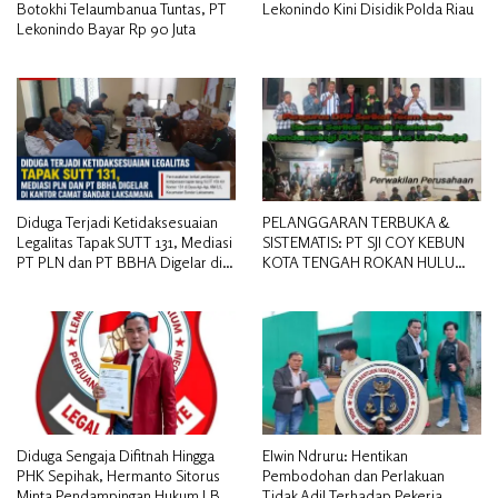
Botokhi Telaumbanua Tuntas, PT
Lekonindo Kini Disidik Polda Riau
Lekonindo Bayar Rp 90 Juta
Diduga Terjadi Ketidaksesuaian
PELANGGARAN TERBUKA &
Legalitas Tapak SUTT 131, Mediasi
SISTEMATIS: PT SJI COY KEBUN
PT PLN dan PT BBHA Digelar di
KOTA TENGAH ROKAN HULU
Kantor Camat Bandar Laksamana
DIDUGA MEMANIPULASI STATUS
PEKERJA
Diduga Sengaja Difitnah Hingga
Elwin Ndruru: Hentikan
PHK Sepihak, Hermanto Sitorus
Pembodohan dan Perlakuan
Minta Pendampingan Hukum LBH
Tidak Adil Terhadap Pekerja.