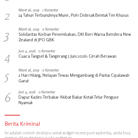
2
Maret 16, 2019
1 Komentar
14 Tahun Terbunuhnya Munir, Polri Didesak Bentuk Tim Khusus
3
Maret 16, 2019
0 Komentar
Solidaritas Korban Penembakan, DKI Beri Warna Bendera New
Zealand di JPO GBK
4
Juni 4, 2026
0 Komentar
Cuaca Tangsel & Tangerang 2 Juni 2026: Cerah Berawan
5
Maret 16, 2019
0 Komentar
2 Hari Hilang, Nelayan Tewas Mengambang di Pantai Cipalawah
Garut
6
Juni 4, 2026
0 Komentar
Dapur Kades Terbakar Akibat Bakar Kotak Telur Pengusir
Nyamuk
Berita Kriminal
Ini adalah contoh deskripsi untuk widget recent post wpberita, anda bisa
memasukkan deskripsi pada widget ini.