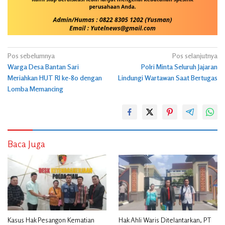
Navigasi
Pos sebelumnya
Pos selanjutnya
Warga Desa Bantan Sari
Polri Minta Seluruh Jajaran
pos
Meriahkan HUT RI ke-80 dengan
Lindungi Wartawan Saat Bertugas
Lomba Memancing
Baca Juga
Kasus Hak Pesangon Kematian
Hak Ahli Waris Ditelantarkan, PT