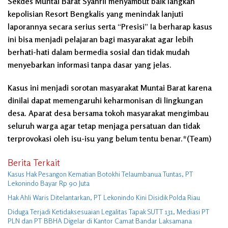
Sekdes Muntai Barat Syahril menyambut baik langkah
kepolisian Resort Bengkalis yang menindak lanjuti
laporannya secara serius serta “Presisi” Ia berharap kasus
ini bisa menjadi pelajaran bagi masyarakat agar lebih
berhati-hati dalam bermedia sosial dan tidak mudah
menyebarkan informasi tanpa dasar yang jelas.
Kasus ini menjadi sorotan masyarakat Muntai Barat karena
dinilai dapat memengaruhi keharmonisan di lingkungan
desa. Aparat desa bersama tokoh masyarakat mengimbau
seluruh warga agar tetap menjaga persatuan dan tidak
terprovokasi oleh isu-isu yang belum tentu benar.*(Team)
Berita Terkait
Kasus Hak Pesangon Kematian Botokhi Telaumbanua Tuntas, PT
Lekonindo Bayar Rp 90 Juta
Hak Ahli Waris Ditelantarkan, PT Lekonindo Kini Disidik Polda Riau
Diduga Terjadi Ketidaksesuaian Legalitas Tapak SUTT 131, Mediasi PT
PLN dan PT BBHA Digelar di Kantor Camat Bandar Laksamana