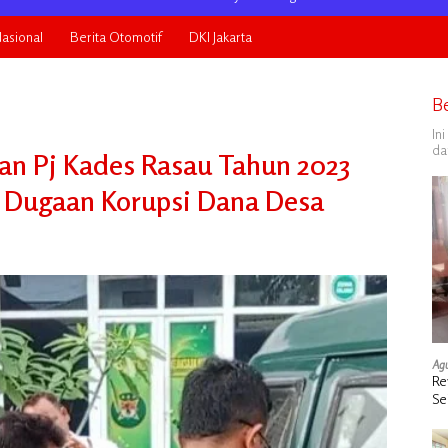
asional
Berita Otomotif
DKI Jakarta
B
In
da
han Pj Kades Rasau Tahun 2023
it Dugaan Korupsi Dana Desa
Agu
Re
Se
de