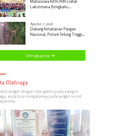
Mahasiswa KKN IAIN Datuk
Laksemana Bengkalis
Sosialisasikan Pembuatan
Pupuk Organik Cair dan NPK
Cair di Desa Kedabu Rapat
Agustus 7, 2026
Dukung Ketahanan Pangan
Nasional, Polsek Tebing Tinggi
Barat Turun Langsung Bina
Petani Jagung Manis
Selengkapnya
ita Olahraga
ontoh widget dengan style gallery pada kategori
aga, anda bisa mengaturnya pada widget recent
wpberita.