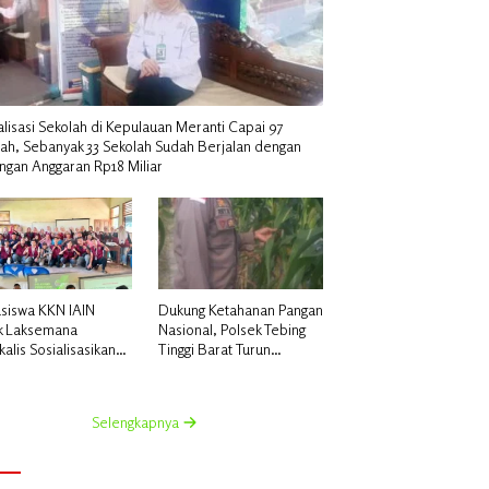
alisasi Sekolah di Kepulauan Meranti Capai 97
lah, Sebanyak 33 Sekolah Sudah Berjalan dengan
ngan Anggaran Rp18 Miliar
siswa KKN IAIN
Dukung Ketahanan Pangan
k Laksemana
Nasional, Polsek Tebing
alis Sosialisasikan
Tinggi Barat Turun
uatan Pupuk Organik
Langsung Bina Petani
dan NPK Cair di
Jagung Manis
 Kedabu Rapat
Selengkapnya