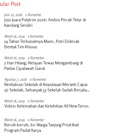
ular Post
Juni 22, 2026
2 Komentar
Jojo Juara Polytron 2026: Ambisi Pecah Telur di
Kandang Sendiri
Maret 16, 2019
1 Komentar
14 Tahun Terbunuhnya Munir, Polri Didesak
Bentuk Tim Khusus
Maret 16, 2019
0 Komentar
2 Hari Hilang, Nelayan Tewas Mengambang di
Pantai Cipalawah Garut
Agustus 7, 2026
0 Komentar
Revitalisasi Sekolah di Kepulauan Meranti Capai
97 Sekolah, Sebanyak 33 Sekolah Sudah Berjalan
dengan Dukungan Anggaran Rp18 Miliar
Maret 16, 2019
0 Komentar
Video: Kelemahan dan Kelebihan All New Terios
Maret 16, 2019
0 Komentar
Bersih-bersih, 60 Warga Tanjung Priok Ikuti
Program Padat Karya