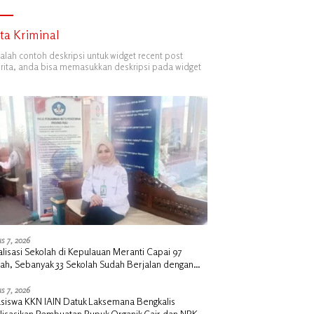
ita Kriminal
dalah contoh deskripsi untuk widget recent post
ita, anda bisa memasukkan deskripsi pada widget
s 7, 2026
alisasi Sekolah di Kepulauan Meranti Capai 97
lah, Sebanyak 33 Sekolah Sudah Berjalan dengan
ngan Anggaran Rp18 Miliar
s 7, 2026
siswa KKN IAIN Datuk Laksemana Bengkalis
alisasikan Pembuatan Pupuk Organik Cair dan NPK