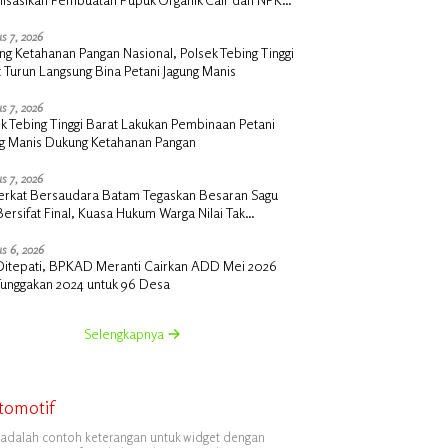
 di Desa Kedabu Rapat
s 7, 2026
g Ketahanan Pangan Nasional, Polsek Tebing Tinggi
 Turun Langsung Bina Petani Jagung Manis
s 7, 2026
k Tebing Tinggi Barat Lakukan Pembinaan Petani
ng Manis Dukung Ketahanan Pangan
s 7, 2026
erkat Bersaudara Batam Tegaskan Besaran Sagu
Bersifat Final, Kuasa Hukum Warga Nilai Tak
siawi dan Siap Tempuh Jalur RDP
s 6, 2026
i Ditepati, BPKAD Meranti Cairkan ADD Mei 2026
Tunggakan 2024 untuk 96 Desa
Selengkapnya
tomotif
i adalah contoh keterangan untuk widget dengan