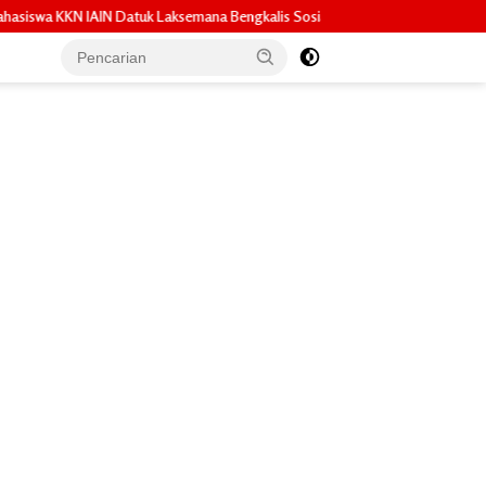
na Bengkalis Sosialisasikan Pembuatan Pupuk Organik Cair dan NPK Cair d