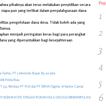
Pop
ahwa pihaknya akan terus melakukan penyidikan secara
 siapa pun yang terlibat dalam penyalahgunaan dana
1
litas pengelolaan dana desa. Tidak boleh ada yang
 Banua.
2
rapkan menjadi peringatan keras bagi para perangkat
dana yang diperuntukkan bagi kesejahteraan
3
4
 Tuntas, PT Lekonindo Bayar Rp 90 Juta
5
idik Polda Riau
UTT 131, Mediasi PT PLN dan PT BBHA Digelar di Kantor Camat
6
 COY KEBUN KOTA TENGAH ROKAN HULU DIDUGA MEMANIPULASI