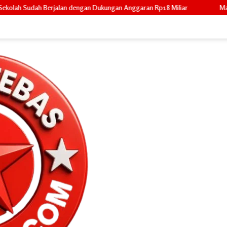
n Dukungan Anggaran Rp18 Miliar
Mahasiswa KKN IAIN Datuk Laksema