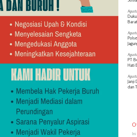
Cair
Agustu
Dukun
Barat
Agustu
Polse
Jagu
Agustu
PT B
Hati 
Manu
Agustu
Janj
dan 
O
In