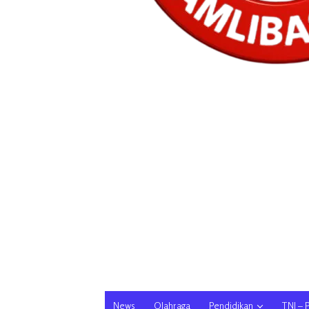
News
Olahraga
Pendidikan
TNI – 