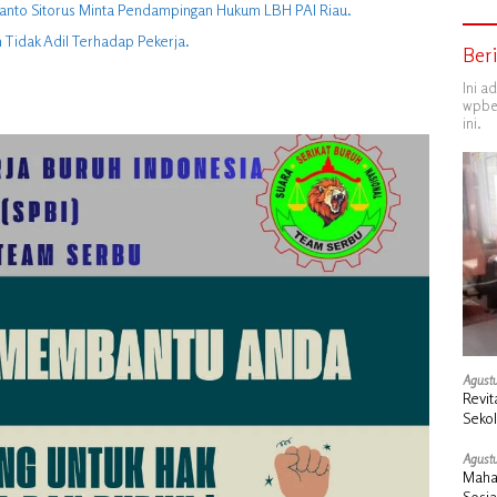
manto Sitorus Minta Pendampingan Hukum LBH PAI Riau.
Tidak Adil Terhadap Pekerja.
Ber
Ini a
wpber
ini.
Agustu
Revit
Seko
Duku
Agustu
Maha
Sosi