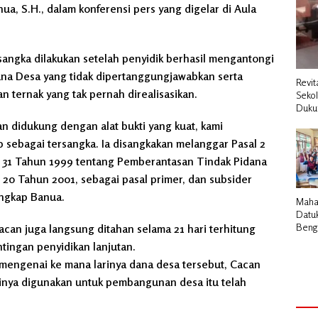
anua, S.H., dalam konferensi pers yang digelar di Aula
sangka dilakukan setelah penyidik berhasil mengantongi
Dana Desa yang tidak dipertanggungjawabkan serta
Revit
 ternak yang tak pernah direalisasikan.
Seko
Duku
n didukung dengan alat bukti yang kuat, kami
sebagai tersangka. Ia disangkakan melanggar Pasal 2
r 31 Tahun 1999 tentang Pemberantasan Tindak Pidana
 20 Tahun 2001, sebagai pasal primer, dan subsider
ungkap Banua.
Maha
Datu
Bengk
acan juga langsung ditahan selama 21 hari terhitung
Pemb
ntingan penyidikan lanjutan.
Cair 
 mengenai ke mana larinya dana desa tersebut, Cacan
Desa
nya digunakan untuk pembangunan desa itu telah