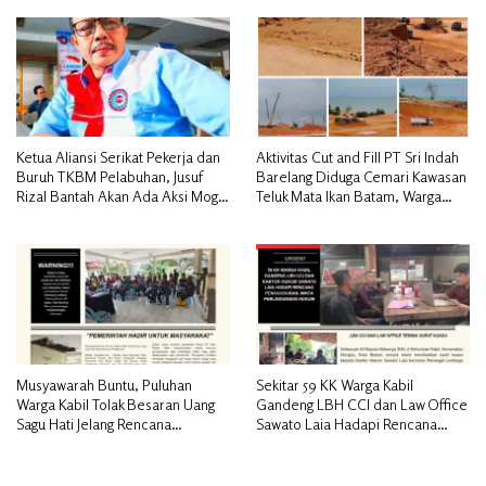
Siap Tempuh Jalur RDP
Ketua Aliansi Serikat Pekerja dan
Aktivitas Cut and Fill PT Sri Indah
Buruh TKBM Pelabuhan, Jusuf
Barelang Diduga Cemari Kawasan
Rizal Bantah Akan Ada Aksi Mogol
Teluk Mata Ikan Batam, Warga
Nasional
Desak Pemerintah Pusat dan APH
Turun Tangan
Musyawarah Buntu, Puluhan
Sekitar 59 KK Warga Kabil
Warga Kabil Tolak Besaran Uang
Gandeng LBH CCI dan Law Office
Sagu Hati Jelang Rencana
Sawato Laia Hadapi Rencana
Penggusuran
Penggusuran, Minta Perlindungan
Hukum