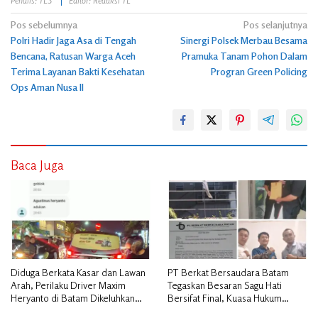
Penulis: TLS
Editor: Redaksi TL
Navigasi
Pos sebelumnya
Pos selanjutnya
Polri Hadir Jaga Asa di Tengah
Sinergi Polsek Merbau Besama
pos
Bencana, Ratusan Warga Aceh
Pramuka Tanam Pohon Dalam
Terima Layanan Bakti Kesehatan
Progran Green Policing
Ops Aman Nusa II
Baca Juga
Diduga Berkata Kasar dan Lawan
PT Berkat Bersaudara Batam
Arah, Perilaku Driver Maxim
Tegaskan Besaran Sagu Hati
Heryanto di Batam Dikeluhkan
Bersifat Final, Kuasa Hukum
Pelanggan
Warga Nilai Tak Manusiawi dan