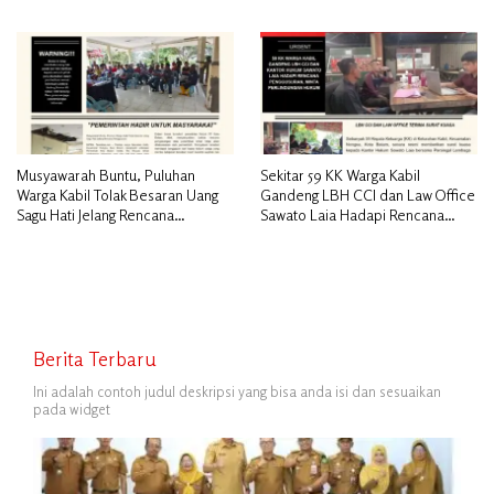
Nasional
Desak Pemerintah Pusat dan APH
Turun Tangan
Musyawarah Buntu, Puluhan
Sekitar 59 KK Warga Kabil
Warga Kabil Tolak Besaran Uang
Gandeng LBH CCI dan Law Office
Sagu Hati Jelang Rencana
Sawato Laia Hadapi Rencana
Penggusuran
Penggusuran, Minta Perlindungan
Hukum
Berita Terbaru
Ini adalah contoh judul deskripsi yang bisa anda isi dan sesuaikan
pada widget