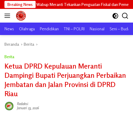
Langsung
Riau, Wabup Meranti Tekankan Penguatan Fiskal dan Pemerataan Pembanguna
Breaking News
ke
konten
News
Olahraga
Pendidikan
TNI – POLRI
Nasional
Seni – Buday
Beranda
Berita
Berita
Ketua DPRD Kepulauan Meranti
Dampingi Bupati Perjuangkan Perbaikan
Jembatan dan Jalan Provinsi di DPRD
Riau
Redaksi
Januari 23, 2026