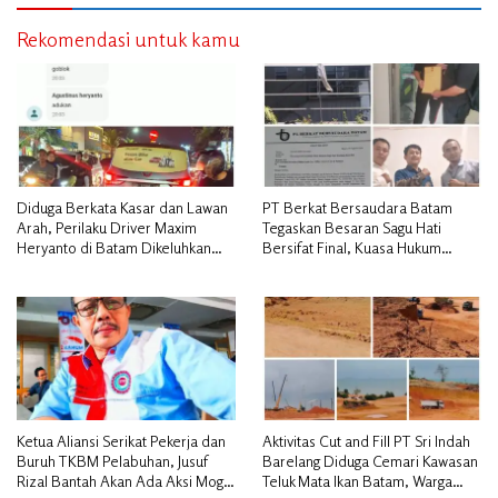
Rekomendasi untuk kamu
Diduga Berkata Kasar dan Lawan
PT Berkat Bersaudara Batam
Arah, Perilaku Driver Maxim
Tegaskan Besaran Sagu Hati
Heryanto di Batam Dikeluhkan
Bersifat Final, Kuasa Hukum
Pelanggan
Warga Nilai Tak Manusiawi dan
Siap Tempuh Jalur RDP
Ketua Aliansi Serikat Pekerja dan
Aktivitas Cut and Fill PT Sri Indah
Buruh TKBM Pelabuhan, Jusuf
Barelang Diduga Cemari Kawasan
Rizal Bantah Akan Ada Aksi Mogol
Teluk Mata Ikan Batam, Warga