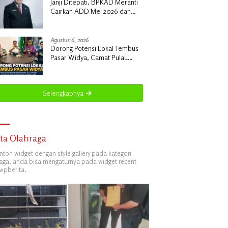
Janji Ditepati, BPKAD Meranti
Cairkan ADD Mei 2026 dan
Tunggakan 2024 untuk 96 Desa
Agustus 6, 2026
Dorong Potensi Lokal Tembus
Pasar Widya, Camat Pulau
Merbau Hermansyah, S.H.
Lakukan Koordinasi Strategis
Bersama Kadisperindag
Selengkapnya
ita Olahraga
ontoh widget dengan style gallery pada kategori
aga, anda bisa mengaturnya pada widget recent
wpberita.