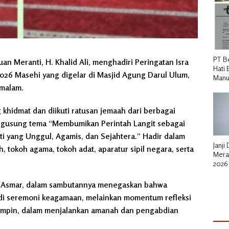
PT B
n Meranti, H. Khalid Ali, menghadiri Peringatan Isra
Hati 
026 Masehi yang digelar di Masjid Agung Darul Ulum,
Manu
 malam.
khidmat dan diikuti ratusan jemaah dari berbagai
mengusung tema “Membumikan Perintah Langit sebagai
 yang Unggul, Agamis, dan Sejahtera.” Hadir dalam
Janji
 tokoh agama, tokoh adat, aparatur sipil negara, serta
Mera
2026
untu
H. Asmar, dalam sambutannya menegaskan bahwa
jadi seremoni keagamaan, melainkan momentum refleksi
impin, dalam menjalankan amanah dan pengabdian