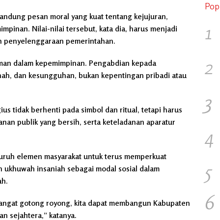
Pop
gandung pesan moral yang kuat tentang kejujuran,
1
inan. Nilai-nilai tersebut, kata dia, harus menjadi
n penyelenggaraan pemerintahan.
2
edoman dalam kepemimpinan. Pengabdian kepada
anah, dan kesungguhan, bukan kepentingan pribadi atau
3
s tidak berhenti pada simbol dan ritual, tetapi harus
anan publik yang bersih, serta keteladanan aparatur
4
eluruh elemen masyarakat untuk terus memperkuat
5
 ukhuwah insaniah sebagai modal sosial dalam
ah.
6
angat gotong royong, kita dapat membangun Kabupaten
n sejahtera,” katanya.