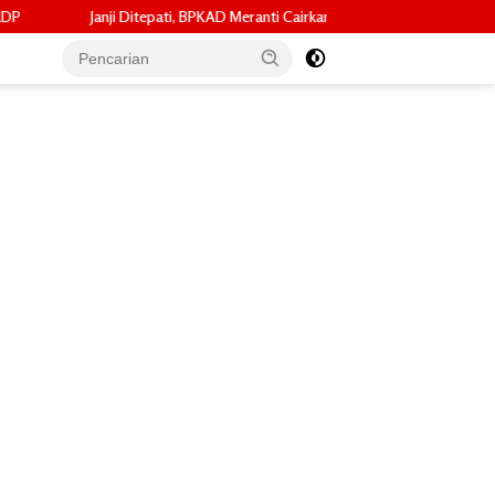
, BPKAD Meranti Cairkan ADD Mei 2026 dan Tunggakan 2024 untuk 96 Desa