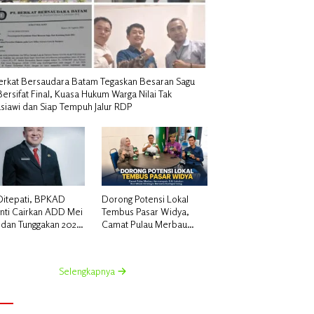
erkat Bersaudara Batam Tegaskan Besaran Sagu
Bersifat Final, Kuasa Hukum Warga Nilai Tak
siawi dan Siap Tempuh Jalur RDP
 Ditepati, BPKAD
Dorong Potensi Lokal
nti Cairkan ADD Mei
Tembus Pasar Widya,
 dan Tunggakan 2024
Camat Pulau Merbau
k 96 Desa
Hermansyah, S.H.
Lakukan Koordinasi
Strategis Bersama
Selengkapnya
Kadisperindag