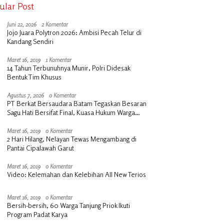
ular Post
Juni 22, 2026
2 Komentar
Jojo Juara Polytron 2026: Ambisi Pecah Telur di
Kandang Sendiri
Maret 16, 2019
1 Komentar
14 Tahun Terbunuhnya Munir, Polri Didesak
Bentuk Tim Khusus
Agustus 7, 2026
0 Komentar
PT Berkat Bersaudara Batam Tegaskan Besaran
Sagu Hati Bersifat Final, Kuasa Hukum Warga
Nilai Tak Manusiawi dan Siap Tempuh Jalur RDP
Maret 16, 2019
0 Komentar
2 Hari Hilang, Nelayan Tewas Mengambang di
Pantai Cipalawah Garut
Maret 16, 2019
0 Komentar
Video: Kelemahan dan Kelebihan All New Terios
Maret 16, 2019
0 Komentar
Bersih-bersih, 60 Warga Tanjung Priok Ikuti
Program Padat Karya