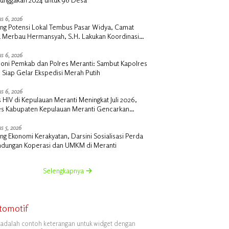
s 6, 2026
ng Potensi Lokal Tembus Pasar Widya, Camat
u Merbau Hermansyah, S.H. Lakukan Koordinasi
tegis Bersama Kadisperindag
s 6, 2026
oni Pemkab dan Polres Meranti: Sambut Kapolres
 Siap Gelar Ekspedisi Merah Putih
s 6, 2026
 HIV di Kepulauan Meranti Meningkat Juli 2026,
es Kabupaten Kepulauan Meranti Gencarkan
lisasi dan Skrining
s 5, 2026
g Ekonomi Kerakyatan, Darsini Sosialisasi Perda
indungan Koperasi dan UMKM di Meranti
Selengkapnya
tomotif
i adalah contoh keterangan untuk widget dengan