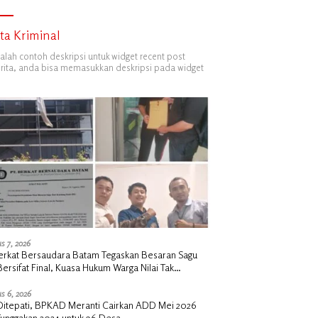
ita Kriminal
dalah contoh deskripsi untuk widget recent post
ita, anda bisa memasukkan deskripsi pada widget
s 7, 2026
erkat Bersaudara Batam Tegaskan Besaran Sagu
Bersifat Final, Kuasa Hukum Warga Nilai Tak
siawi dan Siap Tempuh Jalur RDP
s 6, 2026
i Ditepati, BPKAD Meranti Cairkan ADD Mei 2026
Tunggakan 2024 untuk 96 Desa