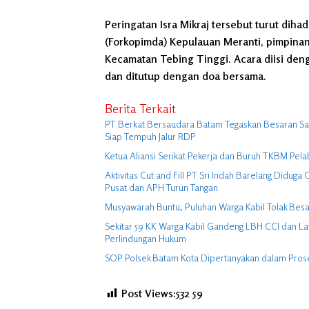
Peringatan Isra Mikraj tersebut turut diha
(Forkopimda) Kepulauan Meranti, pimpinan 
Kecamatan Tebing Tinggi. Acara diisi deng
dan ditutup dengan doa bersama.
Berita Terkait
PT Berkat Bersaudara Batam Tegaskan Besaran Sagu
Siap Tempuh Jalur RDP
Ketua Aliansi Serikat Pekerja dan Buruh TKBM Pela
Aktivitas Cut and Fill PT Sri Indah Barelang Didu
Pusat dan APH Turun Tangan
Musyawarah Buntu, Puluhan Warga Kabil Tolak Besa
Sekitar 59 KK Warga Kabil Gandeng LBH CCI dan La
Perlindungan Hukum
SOP Polsek Batam Kota Dipertanyakan dalam Pro
Post Views:532
59