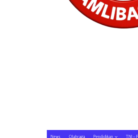
News
Olahraga
Pendidikan
TNI – 