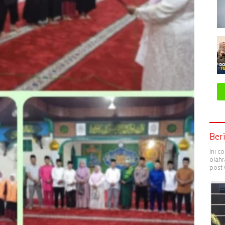
Ber
Ini c
olahr
post 