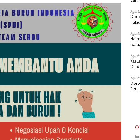
Agustu
Doro
Pula
Stra
Agustu
Harm
Baru,
Agustu
Kasus
Dink
Sosia
Agustu
Doron
Perl
O
In