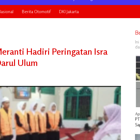
asional
Berita Otomotif
DKI Jakarta
B
In
da
ranti Hadiri Peringatan Isra
Darul Ulum
Agu
PT
Sa
Ta