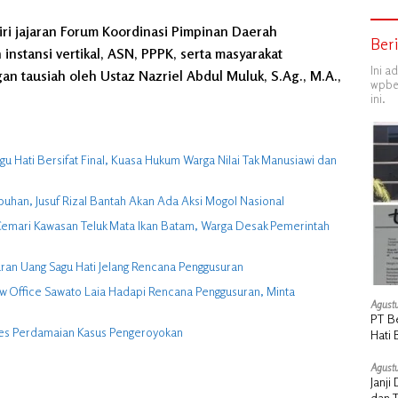
diri jajaran Forum Koordinasi Pimpinan Daerah
Ber
instansi vertikal, ASN, PPPK, serta masyarakat
Ini a
an tausiah oleh Ustaz Nazriel Abdul Muluk, S.Ag., M.A.,
wpber
ini.
 Hati Bersifat Final, Kuasa Hukum Warga Nilai Tak Manusiawi dan
buhan, Jusuf Rizal Bantah Akan Ada Aksi Mogol Nasional
ga Cemari Kawasan Teluk Mata Ikan Batam, Warga Desak Pemerintah
ran Uang Sagu Hati Jelang Rencana Penggusuran
w Office Sawato Laia Hadapi Rencana Penggusuran, Minta
Agustu
PT B
ses Perdamaian Kasus Pengeroyokan
Hati 
Manu
Agustu
Janj
dan 