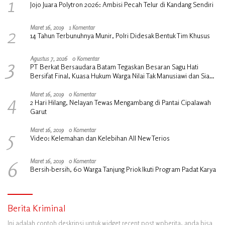
1
Jojo Juara Polytron 2026: Ambisi Pecah Telur di Kandang Sendiri
2
Maret 16, 2019
1 Komentar
14 Tahun Terbunuhnya Munir, Polri Didesak Bentuk Tim Khusus
3
Agustus 7, 2026
0 Komentar
PT Berkat Bersaudara Batam Tegaskan Besaran Sagu Hati
Bersifat Final, Kuasa Hukum Warga Nilai Tak Manusiawi dan Siap
Tempuh Jalur RDP
4
Maret 16, 2019
0 Komentar
2 Hari Hilang, Nelayan Tewas Mengambang di Pantai Cipalawah
Garut
5
Maret 16, 2019
0 Komentar
Video: Kelemahan dan Kelebihan All New Terios
6
Maret 16, 2019
0 Komentar
Bersih-bersih, 60 Warga Tanjung Priok Ikuti Program Padat Karya
Berita Kriminal
Ini adalah contoh deskripsi untuk widget recent post wpberita, anda bisa