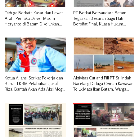
Diduga Berkata Kasar dan Lawan
PT Berkat Bersaudara Batam
Arah, Perilaku Driver Maxim
Tegaskan Besaran Sagu Hati
Heryanto di Batam Dikeluhkan
Bersifat Final, Kuasa Hukum
Pelanggan
Warga Nilai Tak Manusiawi dan
Siap Tempuh Jalur RDP
Ketua Aliansi Serikat Pekerja dan
Aktivitas Cut and Fill PT Sri Indah
Buruh TKBM Pelabuhan, Jusuf
Barelang Diduga Cemari Kawasan
Rizal Bantah Akan Ada Aksi Mogol
Teluk Mata Ikan Batam, Warga
Nasional
Desak Pemerintah Pusat dan APH
Turun Tangan