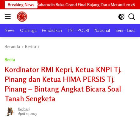
Langsung
arudin Buka Grand Final Bujang Dara Meranti 2026: Cetak Generasi Unggul 
Breaking News
ke
konten
News
Olahraga
Pendidikan
TNI – POLRI
Nasional
Seni – Buday
Beranda
Berita
Berita
Kordinator RMI Kepri, Ketua KNPI Tj.
Pinang dan Ketua HIMA PERSIS Tj.
Pinang – Bintang Angkat Bicara Soal
Tanah Sengketa
Redaksi
April 11, 2025