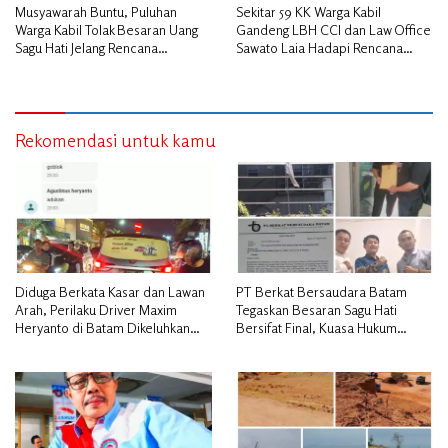
Musyawarah Buntu, Puluhan
Sekitar 59 KK Warga Kabil
Warga Kabil Tolak Besaran Uang
Gandeng LBH CCI dan Law Office
Sagu Hati Jelang Rencana
Sawato Laia Hadapi Rencana
Penggusuran
Penggusuran, Minta Perlindungan
Hukum
Rekomendasi untuk kamu
Diduga Berkata Kasar dan Lawan
PT Berkat Bersaudara Batam
Arah, Perilaku Driver Maxim
Tegaskan Besaran Sagu Hati
Heryanto di Batam Dikeluhkan
Bersifat Final, Kuasa Hukum
Pelanggan
Warga Nilai Tak Manusiawi dan
Siap Tempuh Jalur RDP