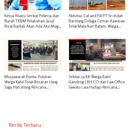
Ketua Aliansi Serikat Pekerja dan
Aktivitas Cut and Fill PT Sri Indah
Buruh TKBM Pelabuhan, Jusuf
Barelang Diduga Cemari Kawasan
Rizal Bantah Akan Ada Aksi Mogol
Teluk Mata Ikan Batam, Warga
Nasional
Desak Pemerintah Pusat dan APH
Turun Tangan
Musyawarah Buntu, Puluhan
Sekitar 59 KK Warga Kabil
Warga Kabil Tolak Besaran Uang
Gandeng LBH CCI dan Law Office
Sagu Hati Jelang Rencana
Sawato Laia Hadapi Rencana
Penggusuran
Penggusuran, Minta Perlindungan
Hukum
Berita Terbaru