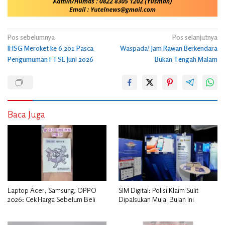
Navigasi
Pos sebelumnya
Pos selanjutnya
IHSG Meroket ke 6.201 Pasca
Waspada! Jam Rawan Berkendara
pos
Pengumuman FTSE Juni 2026
Bukan Tengah Malam
Baca Juga
Laptop Acer, Samsung, OPPO
SIM Digital: Polisi Klaim Sulit
2026: Cek Harga Sebelum Beli
Dipalsukan Mulai Bulan Ini