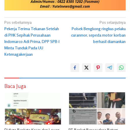
Navigasi
Pos sebelumnya
Pos selanjutnya
Pekerja Terima Tekanan Setelah
Polsek Bengkong ringkus pelaku
pos
di PHK Sepihak Perusahaan
curanmor, sepeda motor korban
Indomarco Adi Prima, DPP SPB-I
berhasil diamankan
Minta Tunduk Pada UU
Ketenagakerjaan
Baca Juga
Diduga Berkata Kasar dan Lawan
PT Berkat Bersaudara Batam