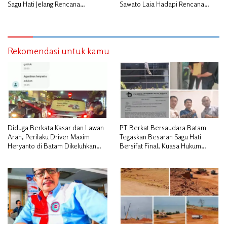
Sagu Hati Jelang Rencana
Sawato Laia Hadapi Rencana
Penggusuran
Penggusuran, Minta Perlindungan
Hukum
Rekomendasi untuk kamu
Diduga Berkata Kasar dan Lawan
PT Berkat Bersaudara Batam
Arah, Perilaku Driver Maxim
Tegaskan Besaran Sagu Hati
Heryanto di Batam Dikeluhkan
Bersifat Final, Kuasa Hukum
Pelanggan
Warga Nilai Tak Manusiawi dan
Siap Tempuh Jalur RDP