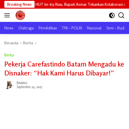
Langsung
 ke-69 Riau, Bupati Asmar Tekankan Kolaborasi dan Pemerataan Pembangun
Breaking News
ke
konten
News
Olahraga
Pendidikan
TNI – POLRI
Nasional
Seni – Buday
Beranda
Berita
Berita
Pekerja Carefastindo Batam Mengadu ke
Disnaker: “Hak Kami Harus Dibayar!”
Redaksi
September 24, 2025