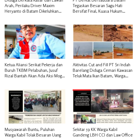
Arah, Perilaku Driver Maxim
Tegaskan Besaran Sagu Hati
Heryanto di Batam Dikeluhkan
Bersifat Final, Kuasa Hukum
Pelanggan
Warga Nilai Tak Manusiawi dan
Siap Tempuh Jalur RDP
Ketua Aliansi Serikat Pekerja dan
Aktivitas Cut and Fill PT Sri Indah
Buruh TKBM Pelabuhan, Jusuf
Barelang Diduga Cemari Kawasan
Rizal Bantah Akan Ada Aksi Mogol
Teluk Mata Ikan Batam, Warga
Nasional
Desak Pemerintah Pusat dan APH
Turun Tangan
Musyawarah Buntu, Puluhan
Sekitar 59 KK Warga Kabil
Warga Kabil Tolak Besaran Uang
Gandeng LBH CCI dan Law Office