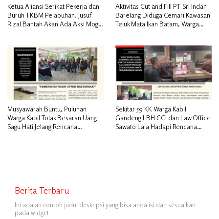
Ketua Aliansi Serikat Pekerja dan
Aktivitas Cut and Fill PT Sri Indah
Buruh TKBM Pelabuhan, Jusuf
Barelang Diduga Cemari Kawasan
Rizal Bantah Akan Ada Aksi Mogol
Teluk Mata Ikan Batam, Warga
Nasional
Desak Pemerintah Pusat dan APH
Turun Tangan
Musyawarah Buntu, Puluhan
Sekitar 59 KK Warga Kabil
Warga Kabil Tolak Besaran Uang
Gandeng LBH CCI dan Law Office
Sagu Hati Jelang Rencana
Sawato Laia Hadapi Rencana
Penggusuran
Penggusuran, Minta Perlindungan
Hukum
Berita Terbaru
Ini adalah contoh judul deskripsi yang bisa anda isi dan sesuaikan
pada widget