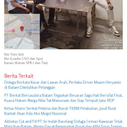
Ket. Foto (Ist)
Kiri (Leader CSO dan Spv)
Kanan (Ketum SPB-I dan Tim)
Berita Terkait
Diduga Berkata Kasar dan Lawan Arah, Perilaku Driver Maxim Heryanto
di Batam Dikeluhkan Pelanggan
PT Berkat Bersaudara Batam Tegaskan Besaran Sagu Hati Bersifat Final,
Kuasa Hukum Warga Nilai Tak Manusiawi dan Siap Tempuh Jalur RDP
Ketua Aliansi Serikat Pekerja dan Buruh TKBM Pelabuhan, Jusuf Rizal
Bantah Akan Ada Aksi Mogol Nasional
Aktivitas Cut and Fill PT Sri Indah Barelang Diduga Cemari Kawasan Teluk
Mata Ikan Batam, Warga Desak Pemerintah Pusat dan APH Turun Tangan