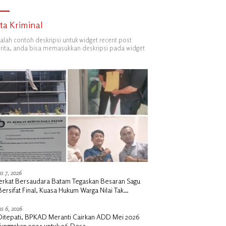
ita Kriminal
dalah contoh deskripsi untuk widget recent post
ita, anda bisa memasukkan deskripsi pada widget
s 7, 2026
erkat Bersaudara Batam Tegaskan Besaran Sagu
Bersifat Final, Kuasa Hukum Warga Nilai Tak
siawi dan Siap Tempuh Jalur RDP
s 6, 2026
i Ditepati, BPKAD Meranti Cairkan ADD Mei 2026
Tunggakan 2024 untuk 96 Desa