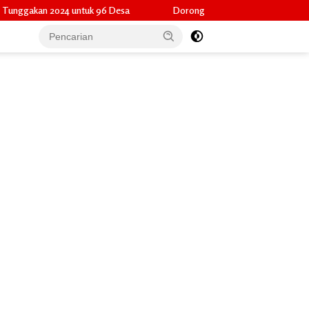
Desa
Dorong Potensi Lokal Tembus Pasar Widya, Camat Pulau Merb