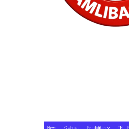
News
Olahraga
Pendidikan
TNI – 