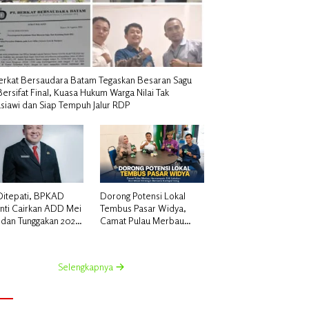
erkat Bersaudara Batam Tegaskan Besaran Sagu
Bersifat Final, Kuasa Hukum Warga Nilai Tak
siawi dan Siap Tempuh Jalur RDP
 Ditepati, BPKAD
Dorong Potensi Lokal
nti Cairkan ADD Mei
Tembus Pasar Widya,
 dan Tunggakan 2024
Camat Pulau Merbau
k 96 Desa
Hermansyah, S.H.
Lakukan Koordinasi
Strategis Bersama
Selengkapnya
Kadisperindag