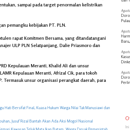
tentukan, sampai pada target penormalan kelistrikan
Agustu
Doro
Pula
gan pemangku kebijakan PT. PLN.
Stra
Agustu
Harm
otulen rapat Komitmen Bersama, yang ditandatangani
Baru,
najer ULP PLN Selatpanjang, Dalie Priasmoro dan
Agustu
Kasus
Dink
DPRD Kepulauan Meranti, Khalid Ali dan unsur
Sosia
LAMR Kepulauan Meranti, Afrizal Cik, para tokoh
Agustu
Doron
. Termasuk unsur organisasi perangkat daerah, para
Perl
 Hati Bersifat Final, Kuasa Hukum Warga Nilai Tak Manusiawi dan
O
buhan, Jusuf Rizal Bantah Akan Ada Aksi Mogol Nasional
In
ga Cemari Kawasan Teluk Mata Ikan Batam, Warga Desak Pemerintah