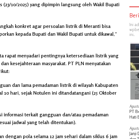
 (23/10/2025) yang dipimpin langsung oleh Wakil Bupati
Ber
Ini a
ngkah konkret agar persoalan listrik di Meranti bisa
wpber
laporkan kepada Bupati dan Wakil Bupati untuk dikawal,”
ini.
ta rapat menyadari pentingnya ketersediaan listrik yang
an kesejahteraan masyarakat. PT PLN menyatakan
ikut:
guan dan lama pemadaman listrik di wilayah Kabupaten
 10 hari, sejak Notulen ini ditandatangani (25 Oktober
Agustu
PT B
si informasi terkait gangguan dan/atau pemadaman
Hati 
suai jadwal yang telah ditentukan).
Manu
Agustu
Janj
 dengan pola selama 12 jam sehari dalam siklus 6 jam
dan 