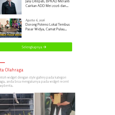
Janji Ditepati, BPKAD Meranti
Cairkan ADD Mei 2026 dan
Tunggakan 2024 untuk 96 Desa
Agustus 6, 2026
Dorong Potensi Lokal Tembus
Pasar Widya, Camat Pulau
Merbau Hermansyah, S.H.
Lakukan Koordinasi Strategis
Bersama Kadisperindag
Selengkapnya
ita Olahraga
ontoh widget dengan style gallery pada kategori
aga, anda bisa mengaturnya pada widget recent
wpberita.