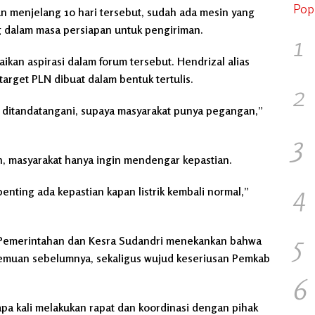
Pop
 menjelang 10 hari tersebut, sudah ada mesin yang
ng dalam masa persiapan untuk pengiriman.
1
kan aspirasi dalam forum tersebut. Hendrizal alias
rget PLN dibuat dalam bentuk tertulis.
2
n ditandatangani, supaya masyarakat punya pegangan,”
3
, masyarakat hanya ingin mendengar kepastian.
4
penting ada kepastian kapan listrik kembali normal,”
5
g Pemerintahan dan Kesra Sudandri menekankan bahwa
ertemuan sebelumnya, sekaligus wujud keseriusan Pemkab
6
a kali melakukan rapat dan koordinasi dengan pihak