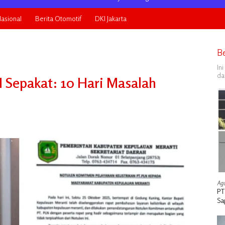
asional
Berita Otomotif
DKI Jakarta
B
In
da
 Sepakat: 10 Hari Masalah
Agu
PT
Sa
Ta