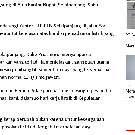
gsung di Aula Kantor Bupati Selatpanjang, Sabtu
endatangi Kantor ULP PLN Selatpanjang di Jalan Yos
enuntut kejelasan atas kondisi pemadaman listrik yang
PT B
Hati 
Manu
elatpanjang, Dalie Priasmoro, menyampaikan
strikan yang terjadi. Ia menjelaskan, gangguan utama
mesin pembangkit, sementara daya yang tersedia saat
uhan normal 11–13,5 megawatt.
Janji
an dan Pemda. Ada sparepart mesin yang dipesan dari
Mera
2026
si kami, dalam 10 hari kerja listrik di Kepulauan
untu
g kerap berubah bukan karena unsur kesengajaan,
 pasokan listrik di tengah keterbatasan daya.