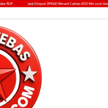
itepati, BPKAD Meranti Cairkan ADD Mei 2026 dan Tunggakan 2024 untuk 96 