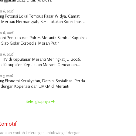
s 6, 2026
ng Potensi Lokal Tembus Pasar Widya, Camat
u Merbau Hermansyah, S.H. Lakukan Koordinasi
tegis Bersama Kadisperindag
s 6, 2026
oni Pemkab dan Polres Meranti: Sambut Kapolres
 Siap Gelar Ekspedisi Merah Putih
s 6, 2026
 HIV di Kepulauan Meranti Meningkat Juli 2026,
es Kabupaten Kepulauan Meranti Gencarkan
lisasi dan Skrining
s 5, 2026
g Ekonomi Kerakyatan, Darsini Sosialisasi Perda
indungan Koperasi dan UMKM di Meranti
Selengkapnya
tomotif
i adalah contoh keterangan untuk widget dengan