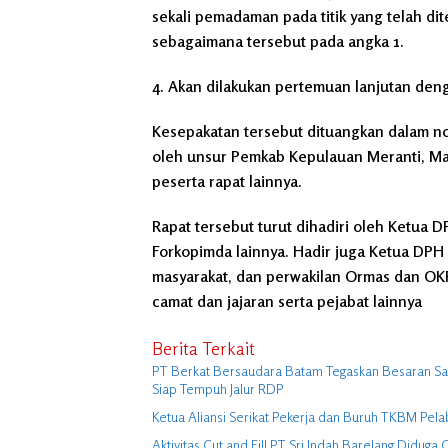
sekali pemadaman pada titik yang telah di
sebagaimana tersebut pada angka 1.
4. Akan dilakukan pertemuan lanjutan den
Kesepakatan tersebut dituangkan dalam n
oleh unsur Pemkab Kepulauan Meranti, Ma
peserta rapat lainnya.
Rapat tersebut turut dihadiri oleh Ketua 
Forkopimda lainnya. Hadir juga Ketua DPH 
masyarakat, dan perwakilan Ormas dan OKP
camat dan jajaran serta pejabat lainnya
Berita Terkait
PT Berkat Bersaudara Batam Tegaskan Besaran Sagu
Siap Tempuh Jalur RDP
Ketua Aliansi Serikat Pekerja dan Buruh TKBM Pela
Aktivitas Cut and Fill PT Sri Indah Barelang Didu