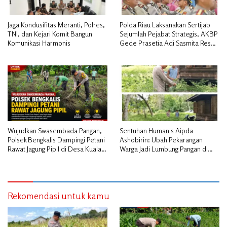
Jaga Kondusifitas Meranti, Polres,
Polda Riau Laksanakan Sertijab
TNI, dan Kejari Komit Bangun
Sejumlah Pejabat Strategis, AKBP
Komunikasi Harmonis
Gede Prasetia Adi Sasmita Resmi
Jabat Kapolres Kepulauan Meranti
Wujudkan Swasembada Pangan,
Sentuhan Humanis Aipda
Polsek Bengkalis Dampingi Petani
Ashobirin: Ubah Pekarangan
Rawat Jagung Pipil di Desa Kuala
Warga Jadi Lumbung Pangan di
Alam
Kepulauan Meranti
Rekomendasi untuk kamu