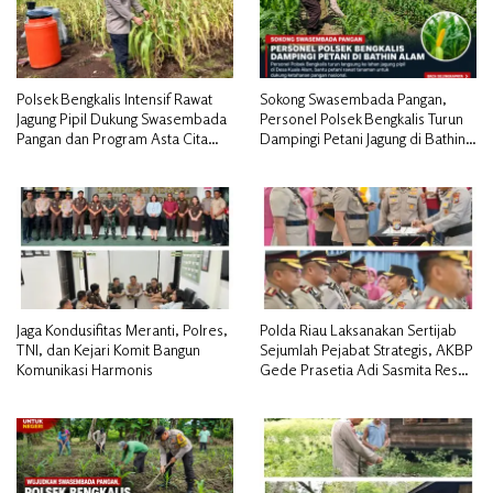
Polsek Bengkalis Intensif Rawat
Sokong Swasembada Pangan,
Jagung Pipil Dukung Swasembada
Personel Polsek Bengkalis Turun
Pangan dan Program Asta Cita
Dampingi Petani Jagung di Bathin
Presiden RI*
Alam
Jaga Kondusifitas Meranti, Polres,
Polda Riau Laksanakan Sertijab
TNI, dan Kejari Komit Bangun
Sejumlah Pejabat Strategis, AKBP
Komunikasi Harmonis
Gede Prasetia Adi Sasmita Resmi
Jabat Kapolres Kepulauan Meranti