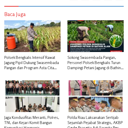
Baca Juga
Polsek Bengkalis Intensif Rawat
Sokong Swasembada Pangan,
Jagung Pipil Dukung Swasembada
Personel Polsek Bengkalis Turun
Pangan dan Program Asta Cita
Dampingi Petani Jagung di Bathin
Presiden RI*
Alam
Jaga Kondusifitas Meranti, Polres,
Polda Riau Laksanakan Sertijab
TNI, dan Kejari Komit Bangun
Sejumlah Pejabat Strategis, AKBP
Komunikasi Harmonis
Gede Prasetia Adi Sasmita Resmi