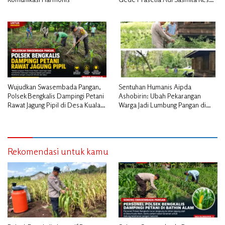
Jabat Kapolres Kepulauan Meranti
Wujudkan Swasembada Pangan,
Sentuhan Humanis Aipda
Polsek Bengkalis Dampingi Petani
Ashobirin: Ubah Pekarangan
Rawat Jagung Pipil di Desa Kuala
Warga Jadi Lumbung Pangan di
Alam
Kepulauan Meranti
Rekomendasi untuk kamu