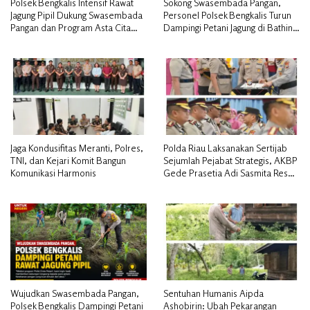
Polsek Bengkalis Intensif Rawat
Sokong Swasembada Pangan,
Jagung Pipil Dukung Swasembada
Personel Polsek Bengkalis Turun
Pangan dan Program Asta Cita
Dampingi Petani Jagung di Bathin
Presiden RI*
Alam
Jaga Kondusifitas Meranti, Polres,
Polda Riau Laksanakan Sertijab
TNI, dan Kejari Komit Bangun
Sejumlah Pejabat Strategis, AKBP
Komunikasi Harmonis
Gede Prasetia Adi Sasmita Resmi
Jabat Kapolres Kepulauan Meranti
Wujudkan Swasembada Pangan,
Sentuhan Humanis Aipda
Polsek Bengkalis Dampingi Petani
Ashobirin: Ubah Pekarangan