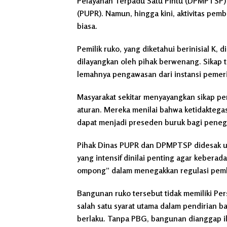
Pelayanan Terpadu Satu Pintu (DPMPTSP)
(PUPR). Namun, hingga kini, aktivitas pem
biasa.
Pemilik ruko, yang diketahui berinisial K,
dilayangkan oleh pihak berwenang. Sikap t
lemahnya pengawasan dari instansi pemeri
Masyarakat sekitar menyayangkan sikap pe
aturan. Mereka menilai bahwa ketidakteg
dapat menjadi preseden buruk bagi peneg
Pihak Dinas PUPR dan DPMPTSP didesak un
yang intensif dinilai penting agar kebera
ompong” dalam menegakkan regulasi pem
Bangunan ruko tersebut tidak memiliki P
salah satu syarat utama dalam pendirian
berlaku. Tanpa PBG, bangunan dianggap ile