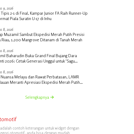
s 9, 2026
 Tipis 2-1 di Final, Kampar Junior FA Raih Runner-Up
rmat Piala Suratin U-17 di Inhu
s 8, 2026
p Muzamil Sambut Ekspedisi Merah Putih Presisi
a Riau, 1.200 Mangrove Ditanam di Tanah Merah
s 8, 2026
mil Baharudin Buka Grand Final Bujang Dara
ti 2026: Cetak Generasi Unggul untuk ‘Sagu
nti Mendunia’
s 8, 2026
t Nuansa Melayu dan Rawat Perbatasan, LAMR
auan Meranti Apresiasi Ekspedisi Merah Putih
si Polda Riau
Selengkapnya
tomotif
i adalah contoh keterangan untuk widget dengan
tegori otomotif, anda bisa dengan mudah