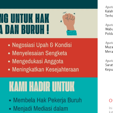
Agustu
Kalah
Terho
Agustu
Wabu
Pold
Agustu
Muza
Meran
Mera
Agustu
Sara
Kepul
Presi
O
In
ka