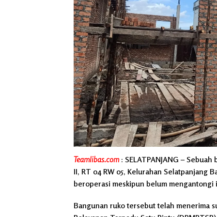
Teamlibas.com
:
SELATPANJANG
– Sebuah ba
II, RT 04 RW 05, Kelurahan Selatpanjang B
beroperasi meskipun belum mengantongi iz
Bangunan ruko tersebut telah menerima s