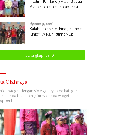
Hadiri HUT ke-69 Riau, Bupati
Asmar Tekankan Kolaborasi
dan Pemerataan Pembangunan
Agustus 9, 2026
Kalah Tipis 2-1 di Final, Kampar
Junior FA Raih Runner-Up
Terhormat Piala Suratin U-17 di
Inhu
Selengkapnya
ita Olahraga
ontoh widget dengan style gallery pada kategori
aga, anda bisa mengaturnya pada widget recent
wpberita.