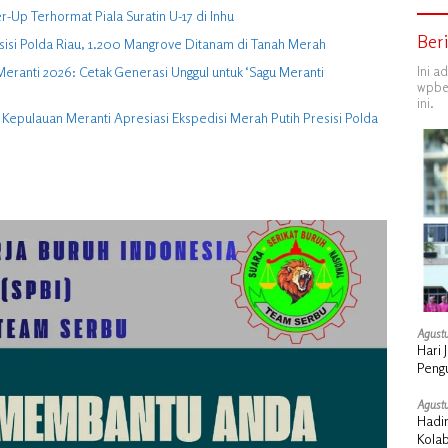
er-Up Terhormat Piala Suratin U-17 di Inhu
Ber
isi Polda Riau, 1.200 Mangrove Ditanam di Tanah Merah
Ini a
eranti 2026: Cetak Generasi Unggul untuk ‘Sagu Meranti
wpber
ini.
epulauan Meranti Apresiasi Ekspedisi Merah Putih Presisi Polda
Agustu
Hari 
Peng
Agustu
Hadi
Kola