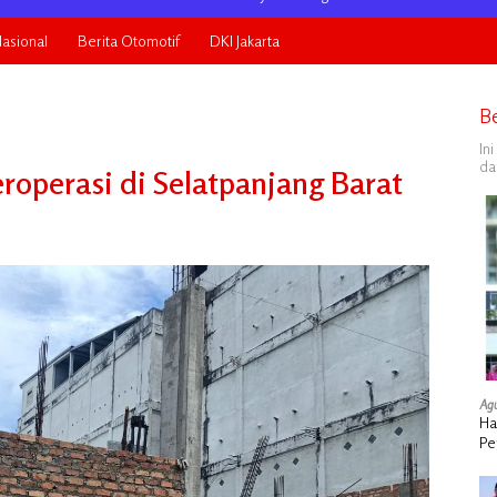
asional
Berita Otomotif
DKI Jakarta
B
In
da
roperasi di Selatpanjang Barat
Agu
Ha
Pe