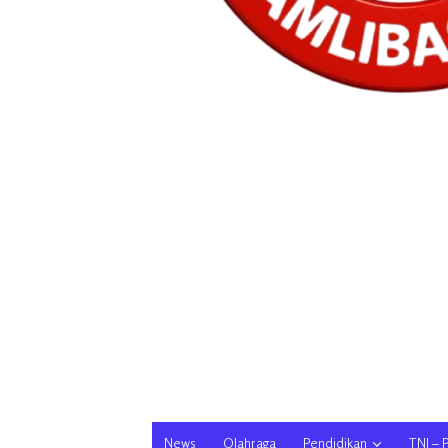
News
Olahraga
Pendidikan
TNI – 