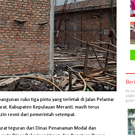
Ber
Ini c
olahr
ngunan ruko tiga pintu yang terletak di Jalan Pelantar
post 
arat, Kabupaten Kepulauan Meranti, masih terus
in resmi dari pemerintah setempat.
urat teguran dari Dinas Penanaman Modal dan