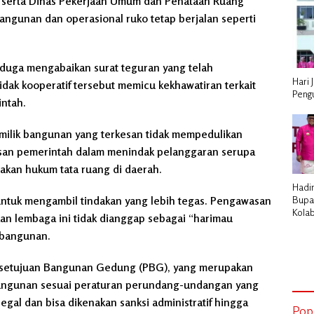
 serta Dinas Pekerjaan Umum dan Penataan Ruang
bangunan dan operasional ruko tetap berjalan seperti
 diduga mengabaikan surat teguran yang telah
Hari 
idak kooperatif tersebut memicu kekhawatiran terkait
Peng
ntah.
milik bangunan yang terkesan tidak mempedulikan
asan pemerintah dalam menindak pelanggaran serupa
akan hukum tata ruang di daerah.
Hadir
Bupa
tuk mengambil tindakan yang lebih tegas. Pengawasan
Kola
daan lembaga ini tidak dianggap sebagai “harimau
Peme
bangunan.
Pemb
ersetujuan Bangunan Gedung (PBG), yang merupakan
 bangunan sesuai peraturan perundang-undangan yang
gal dan bisa dikenakan sanksi administratif hingga
Pop