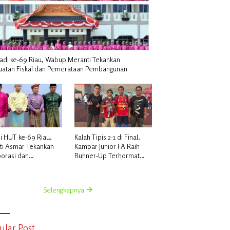
Jadi ke-69 Riau, Wabup Meranti Tekankan
uatan Fiskal dan Pemerataan Pembangunan
i HUT ke-69 Riau,
Kalah Tipis 2-1 di Final,
ti Asmar Tekankan
Kampar Junior FA Raih
borasi dan
Runner-Up Terhormat
rataan
Piala Suratin U-17 di Inhu
angunan
Selengkapnya
ular Post