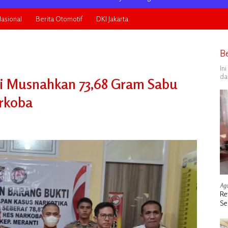
asional
Berita Otomotif
DKI Jakarta
B
In
da
ti Musnahkan 73,68 Gram Sabu
arkoba
Agu
Re
Se
de