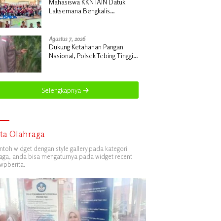
Mahasiswa KKN IAIN Datuk
Laksemana Bengkalis
Sosialisasikan Pembuatan
Pupuk Organik Cair dan NPK
Cair di Desa Kedabu Rapat
Agustus 7, 2026
Dukung Ketahanan Pangan
Nasional, Polsek Tebing Tinggi
Barat Turun Langsung Bina
Petani Jagung Manis
Selengkapnya
ita Olahraga
ontoh widget dengan style gallery pada kategori
aga, anda bisa mengaturnya pada widget recent
wpberita.