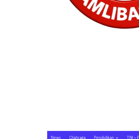
News
Olahraga
Pendidikan
TNI – 