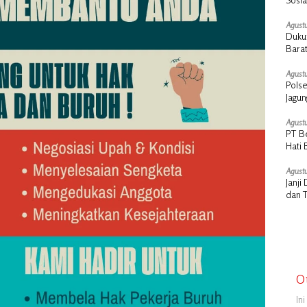
Cair
Agustu
Dukun
Barat
Agustu
Polse
Jagu
Agustu
PT B
Hati 
Manu
Agustu
Janj
dan 
O
In