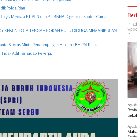
idik Polda Riau
Ber
UTT 131, Mediasi PT PLN dan PT BBHA Digelar di Kantor Camat
Ini a
wpber
 COY KEBUN KOTA TENGAH ROKAN HULU DIDUGA MEMANIPULASI
ini.
manto Sitorus Minta Pendampingan Hukum LBH PAI Riau.
Tidak Adil Terhadap Pekerja.
Agustu
Revit
Seko
Duku
Agustu
Maha
Sosi