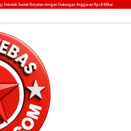
gan Dukungan Anggaran Rp18 Miliar
Mahasiswa KKN IAIN Datuk Lakse