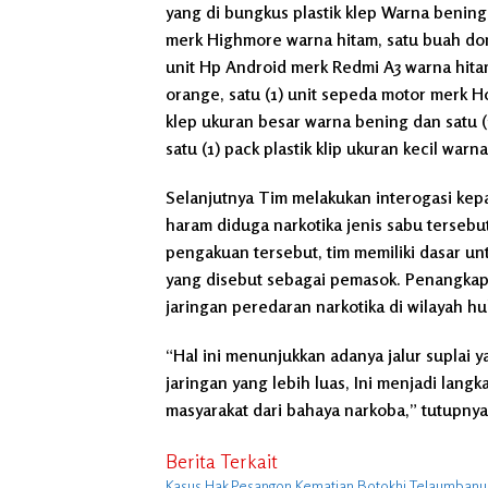
yang di bungkus plastik klep Warna bening, 
merk Highmore warna hitam, satu buah domp
unit Hp Android merk Redmi A3 warna hitam
orange, satu (1) unit sepeda motor merk Ho
klep ukuran besar warna bening dan satu (
satu (1) pack plastik klip ukuran kecil warn
Selanjutnya Tim melakukan interogasi ke
haram diduga narkotika jenis sabu tersebu
pengakuan tersebut, tim memiliki dasar 
yang disebut sebagai pemasok. Penangkap
jaringan peredaran narkotika di wilayah 
“Hal ini menunjukkan adanya jalur suplai y
jaringan yang lebih luas, Ini menjadi lang
masyarakat dari bahaya narkoba,” tutupnya
Berita Terkait
Kasus Hak Pesangon Kematian Botokhi Telaumbanua