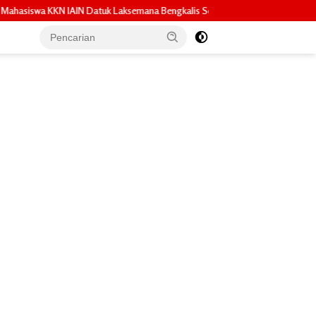
mana Bengkalis Sosialisasikan Pembuatan Pupuk Organik Cair dan NPK Cair