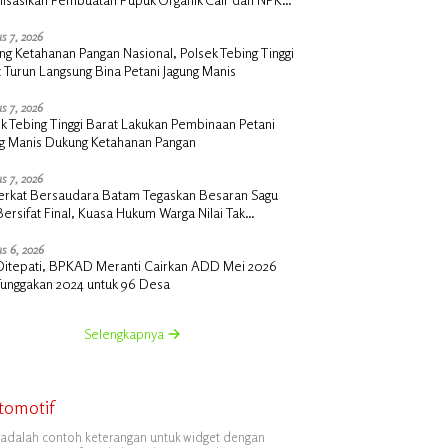
 di Desa Kedabu Rapat
s 7, 2026
g Ketahanan Pangan Nasional, Polsek Tebing Tinggi
 Turun Langsung Bina Petani Jagung Manis
s 7, 2026
k Tebing Tinggi Barat Lakukan Pembinaan Petani
ng Manis Dukung Ketahanan Pangan
s 7, 2026
erkat Bersaudara Batam Tegaskan Besaran Sagu
Bersifat Final, Kuasa Hukum Warga Nilai Tak
siawi dan Siap Tempuh Jalur RDP
s 6, 2026
i Ditepati, BPKAD Meranti Cairkan ADD Mei 2026
Tunggakan 2024 untuk 96 Desa
Selengkapnya
tomotif
i adalah contoh keterangan untuk widget dengan