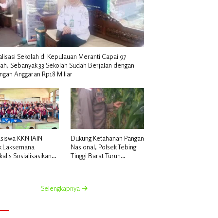
alisasi Sekolah di Kepulauan Meranti Capai 97
lah, Sebanyak 33 Sekolah Sudah Berjalan dengan
ngan Anggaran Rp18 Miliar
siswa KKN IAIN
Dukung Ketahanan Pangan
k Laksemana
Nasional, Polsek Tebing
alis Sosialisasikan
Tinggi Barat Turun
uatan Pupuk Organik
Langsung Bina Petani
dan NPK Cair di
Jagung Manis
 Kedabu Rapat
Selengkapnya