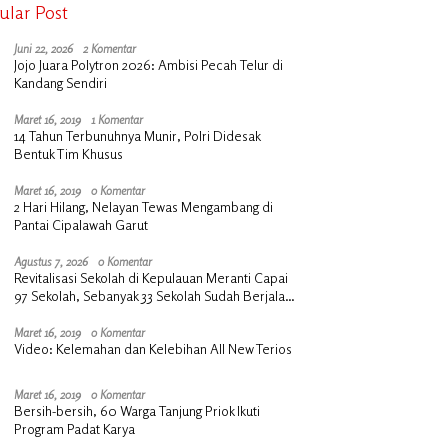
ular Post
Juni 22, 2026
2 Komentar
Jojo Juara Polytron 2026: Ambisi Pecah Telur di
Kandang Sendiri
Maret 16, 2019
1 Komentar
14 Tahun Terbunuhnya Munir, Polri Didesak
Bentuk Tim Khusus
Maret 16, 2019
0 Komentar
2 Hari Hilang, Nelayan Tewas Mengambang di
Pantai Cipalawah Garut
Agustus 7, 2026
0 Komentar
Revitalisasi Sekolah di Kepulauan Meranti Capai
97 Sekolah, Sebanyak 33 Sekolah Sudah Berjalan
dengan Dukungan Anggaran Rp18 Miliar
Maret 16, 2019
0 Komentar
Video: Kelemahan dan Kelebihan All New Terios
Maret 16, 2019
0 Komentar
Bersih-bersih, 60 Warga Tanjung Priok Ikuti
Program Padat Karya