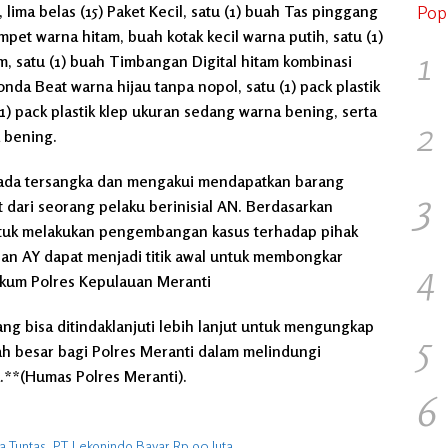
lima belas (15) Paket Kecil, satu (1) buah Tas pinggang
Pop
et warna hitam, buah kotak kecil warna putih, satu (1)
1
, satu (1) buah Timbangan Digital hitam kombinasi
nda Beat warna hijau tanpa nopol, satu (1) pack plastik
1) pack plastik klep ukuran sedang warna bening, serta
2
a bening.
pada tersangka dan mengakui mendapatkan barang
3
t dari seorang pelaku berinisial AN. Berdasarkan
untuk melakukan pengembangan kasus terhadap pihak
an AY dapat menjadi titik awal untuk membongkar
4
hukum Polres Kepulauan Meranti
ang bisa ditindaklanjuti lebih lanjut untuk mengungkap
5
kah besar bagi Polres Meranti dalam melindungi
.**(Humas Polres Meranti).
6
 Tuntas, PT Lekonindo Bayar Rp 90 Juta