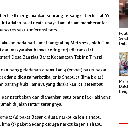
a berhasil mengamankan seorang tersangka berinisial AY
u. Ini adalah bukti nyata upaya kami dalam memberantas
kapolres saat konferensi pers.
Revit
Seko
kukan pada hari Jumat tanggal 09 Mei 2025 , oleh Tim
Duku
dari masyarakat bahwa sering terjadi transaksi
 Mentari Desa Banglas Barat Kecamatan Tebing Tinggi.
 dan penggeledahan ditemukan 4 (empat) paket besar
t sedang diduga narkotika jenis Shabu,15 (lima belas)
Maha
an barang bukti lainnya yang disaksikan RT setempat.
Datu
Bengk
n penggerbekan dan diamankan satu orang laki-laki yang
Pemb
Cair 
rumah di jalan rintis” terangnya.
Desa
empat (4) paket Besar diduga narkotika jenis shabu
 lima (5) paket Sedang diduga narkotika jenis shabu