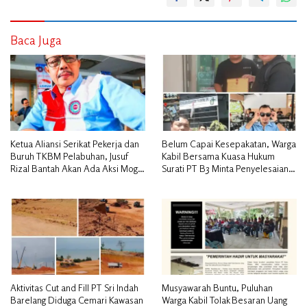
Baca Juga
Ketua Aliansi Serikat Pekerja dan
Belum Capai Kesepakatan, Warga
Buruh TKBM Pelabuhan, Jusuf
Kabil Bersama Kuasa Hukum
Rizal Bantah Akan Ada Aksi Mogol
Surati PT B3 Minta Penyelesaian
Nasional
Pengosongan Lahan Utamakan
Musyawarah
Aktivitas Cut and Fill PT Sri Indah
Musyawarah Buntu, Puluhan
Barelang Diduga Cemari Kawasan
Warga Kabil Tolak Besaran Uang