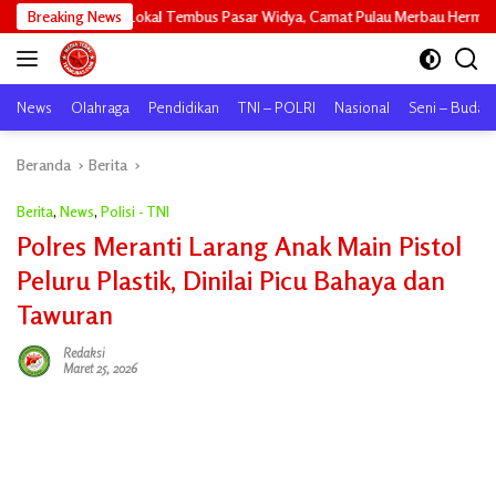
Langsung
Lokal Tembus Pasar Widya, Camat Pulau Merbau Hermansyah, S.H. Lakukan K
Breaking News
ke
konten
News
Olahraga
Pendidikan
TNI – POLRI
Nasional
Seni – Buday
Beranda
Berita
Berita
,
News
,
Polisi - TNI
Polres Meranti Larang Anak Main Pistol
Peluru Plastik, Dinilai Picu Bahaya dan
Tawuran
Redaksi
Maret 25, 2026