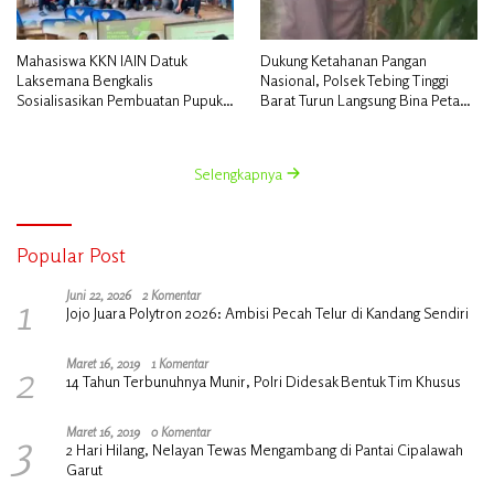
Mahasiswa KKN IAIN Datuk
Dukung Ketahanan Pangan
Laksemana Bengkalis
Nasional, Polsek Tebing Tinggi
Sosialisasikan Pembuatan Pupuk
Barat Turun Langsung Bina Petani
Organik Cair dan NPK Cair di
Jagung Manis
Desa Kedabu Rapat
Selengkapnya
Popular Post
1
Juni 22, 2026
2 Komentar
Jojo Juara Polytron 2026: Ambisi Pecah Telur di Kandang Sendiri
2
Maret 16, 2019
1 Komentar
14 Tahun Terbunuhnya Munir, Polri Didesak Bentuk Tim Khusus
3
Maret 16, 2019
0 Komentar
2 Hari Hilang, Nelayan Tewas Mengambang di Pantai Cipalawah
Garut