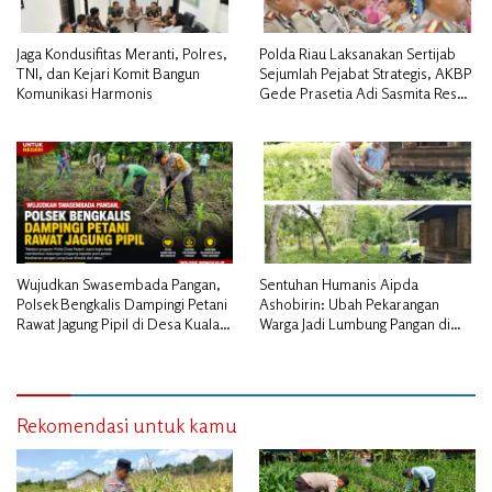
Jaga Kondusifitas Meranti, Polres,
Polda Riau Laksanakan Sertijab
TNI, dan Kejari Komit Bangun
Sejumlah Pejabat Strategis, AKBP
Komunikasi Harmonis
Gede Prasetia Adi Sasmita Resmi
Jabat Kapolres Kepulauan Meranti
Wujudkan Swasembada Pangan,
Sentuhan Humanis Aipda
Polsek Bengkalis Dampingi Petani
Ashobirin: Ubah Pekarangan
Rawat Jagung Pipil di Desa Kuala
Warga Jadi Lumbung Pangan di
Alam
Kepulauan Meranti
Rekomendasi untuk kamu