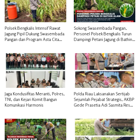
Polsek Bengkalis Intensif Rawat
Sokong Swasembada Pangan,
Jagung Pipil Dukung Swasembada
Personel Polsek Bengkalis Turun
Pangan dan Program Asta Cita
Dampingi Petani Jagung di Bathin
Presiden RI*
Alam
Jaga Kondusifitas Meranti, Polres,
Polda Riau Laksanakan Sertijab
TNI, dan Kejari Komit Bangun
Sejumlah Pejabat Strategis, AKBP
Komunikasi Harmonis
Gede Prasetia Adi Sasmita Resmi
Jabat Kapolres Kepulauan Meranti