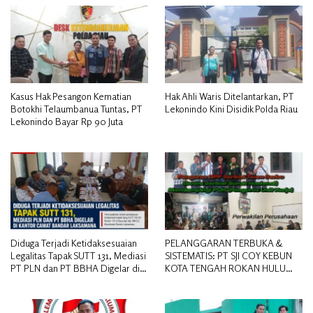
Kasus Hak Pesangon Kematian
Hak Ahli Waris Ditelantarkan, PT
Botokhi Telaumbanua Tuntas, PT
Lekonindo Kini Disidik Polda Riau
Lekonindo Bayar Rp 90 Juta
Diduga Terjadi Ketidaksesuaian
PELANGGARAN TERBUKA &
Legalitas Tapak SUTT 131, Mediasi
SISTEMATIS: PT SJI COY KEBUN
PT PLN dan PT BBHA Digelar di
KOTA TENGAH ROKAN HULU
Kantor Camat Bandar Laksamana
DIDUGA MEMANIPULASI STATUS
PEKERJA