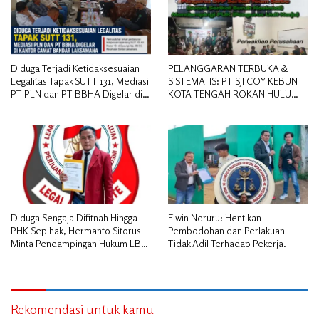
Diduga Terjadi Ketidaksesuaian
PELANGGARAN TERBUKA &
Legalitas Tapak SUTT 131, Mediasi
SISTEMATIS: PT SJI COY KEBUN
PT PLN dan PT BBHA Digelar di
KOTA TENGAH ROKAN HULU
Kantor Camat Bandar Laksamana
DIDUGA MEMANIPULASI STATUS
PEKERJA
Diduga Sengaja Difitnah Hingga
Elwin Ndruru: Hentikan
PHK Sepihak, Hermanto Sitorus
Pembodohan dan Perlakuan
Minta Pendampingan Hukum LBH
Tidak Adil Terhadap Pekerja.
PAI Riau.
Rekomendasi untuk kamu