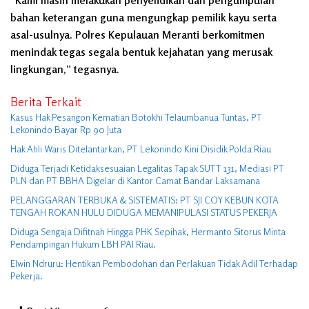
“Kami masih melakukan penyelidikan dan pengumpulan
bahan keterangan guna mengungkap pemilik kayu serta
asal-usulnya. Polres Kepulauan Meranti berkomitmen
menindak tegas segala bentuk kejahatan yang merusak
lingkungan,” tegasnya.
Berita Terkait
Kasus Hak Pesangon Kematian Botokhi Telaumbanua Tuntas, PT
Lekonindo Bayar Rp 90 Juta
Hak Ahli Waris Ditelantarkan, PT Lekonindo Kini Disidik Polda Riau
Diduga Terjadi Ketidaksesuaian Legalitas Tapak SUTT 131, Mediasi PT
PLN dan PT BBHA Digelar di Kantor Camat Bandar Laksamana
PELANGGARAN TERBUKA & SISTEMATIS: PT SJI COY KEBUN KOTA
TENGAH ROKAN HULU DIDUGA MEMANIPULASI STATUS PEKERJA
Diduga Sengaja Difitnah Hingga PHK Sepihak, Hermanto Sitorus Minta
Pendampingan Hukum LBH PAI Riau.
Elwin Ndruru: Hentikan Pembodohan dan Perlakuan Tidak Adil Terhadap
Pekerja.