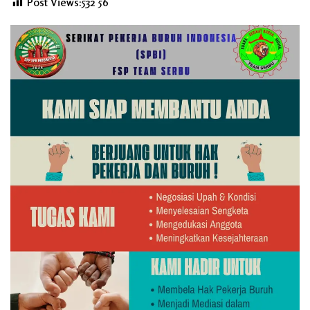
Post Views:532
56