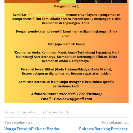
Penulis: Humas Polres
Editor: Redaksi TL
Navigasi
Pos sebelumnya
Pos selanjutnya
Warga Desak APH Kejar Bandar
Polresta Barelang Bersinergi
pos