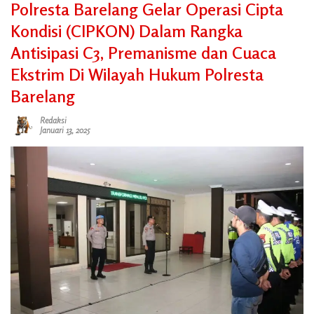
Polresta Barelang Gelar Operasi Cipta
Kondisi (CIPKON) Dalam Rangka
Antisipasi C3, Premanisme dan Cuaca
Ekstrim Di Wilayah Hukum Polresta
Barelang
Redaksi
Januari 13, 2025