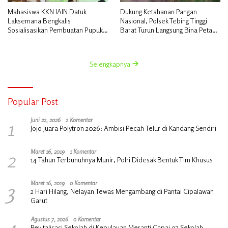
Mahasiswa KKN IAIN Datuk
Dukung Ketahanan Pangan
Laksemana Bengkalis
Nasional, Polsek Tebing Tinggi
Sosialisasikan Pembuatan Pupuk
Barat Turun Langsung Bina Petani
Organik Cair dan NPK Cair di
Jagung Manis
Desa Kedabu Rapat
Selengkapnya
Popular Post
1
Juni 22, 2026
2 Komentar
Jojo Juara Polytron 2026: Ambisi Pecah Telur di Kandang Sendiri
2
Maret 16, 2019
1 Komentar
14 Tahun Terbunuhnya Munir, Polri Didesak Bentuk Tim Khusus
3
Maret 16, 2019
0 Komentar
2 Hari Hilang, Nelayan Tewas Mengambang di Pantai Cipalawah
Garut
4
Agustus 7, 2026
0 Komentar
Revitalisasi Sekolah di Kepulauan Meranti Capai 97 Sekolah,