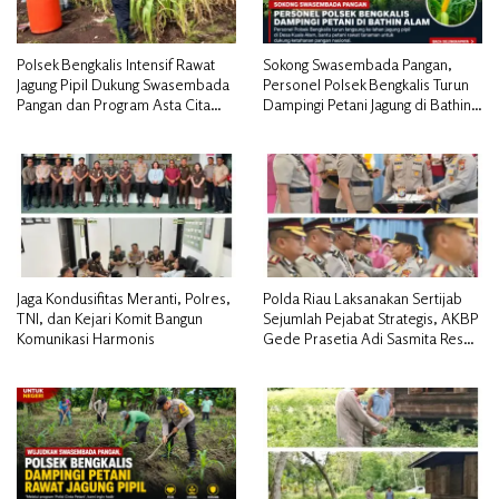
Polsek Bengkalis Intensif Rawat
Sokong Swasembada Pangan,
Jagung Pipil Dukung Swasembada
Personel Polsek Bengkalis Turun
Pangan dan Program Asta Cita
Dampingi Petani Jagung di Bathin
Presiden RI*
Alam
Jaga Kondusifitas Meranti, Polres,
Polda Riau Laksanakan Sertijab
TNI, dan Kejari Komit Bangun
Sejumlah Pejabat Strategis, AKBP
Komunikasi Harmonis
Gede Prasetia Adi Sasmita Resmi
Jabat Kapolres Kepulauan Meranti