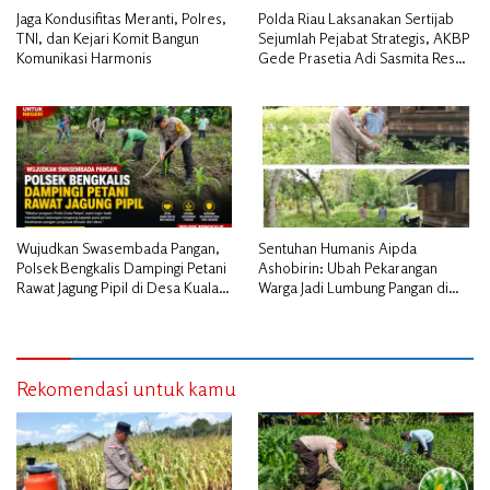
Jaga Kondusifitas Meranti, Polres,
Polda Riau Laksanakan Sertijab
TNI, dan Kejari Komit Bangun
Sejumlah Pejabat Strategis, AKBP
Komunikasi Harmonis
Gede Prasetia Adi Sasmita Resmi
Jabat Kapolres Kepulauan Meranti
Wujudkan Swasembada Pangan,
Sentuhan Humanis Aipda
Polsek Bengkalis Dampingi Petani
Ashobirin: Ubah Pekarangan
Rawat Jagung Pipil di Desa Kuala
Warga Jadi Lumbung Pangan di
Alam
Kepulauan Meranti
Rekomendasi untuk kamu