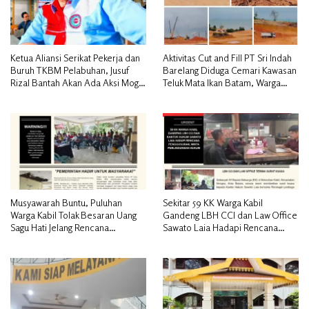
Ketua Aliansi Serikat Pekerja dan
Aktivitas Cut and Fill PT Sri Indah
Buruh TKBM Pelabuhan, Jusuf
Barelang Diduga Cemari Kawasan
Rizal Bantah Akan Ada Aksi Mogol
Teluk Mata Ikan Batam, Warga
Nasional
Desak Pemerintah Pusat dan APH
Turun Tangan
Musyawarah Buntu, Puluhan
Sekitar 59 KK Warga Kabil
Warga Kabil Tolak Besaran Uang
Gandeng LBH CCI dan Law Office
Sagu Hati Jelang Rencana
Sawato Laia Hadapi Rencana
Penggusuran
Penggusuran, Minta Perlindungan
Hukum