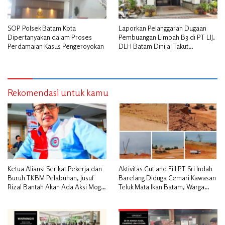
SOP Polsek Batam Kota
Laporkan Pelanggaran Dugaan
Dipertanyakan dalam Proses
Pembuangan Limbah B3 di PT LIJ,
Perdamaian Kasus Pengeroyokan
DLH Batam Dinilai Takut
Bertindak
Rekomendasi untuk kamu
Ketua Aliansi Serikat Pekerja dan
Aktivitas Cut and Fill PT Sri Indah
Buruh TKBM Pelabuhan, Jusuf
Barelang Diduga Cemari Kawasan
Rizal Bantah Akan Ada Aksi Mogol
Teluk Mata Ikan Batam, Warga
Nasional
Desak Pemerintah Pusat dan APH
Turun Tangan