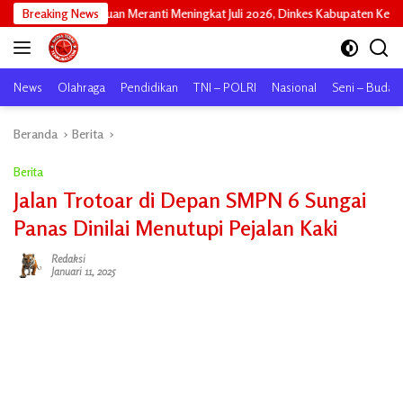
Langsung
n Meranti Meningkat Juli 2026, Dinkes Kabupaten Kepulauan Meranti Gencarkan
Breaking News
ke
konten
News
Olahraga
Pendidikan
TNI – POLRI
Nasional
Seni – Buday
Beranda
Berita
Berita
Jalan Trotoar di Depan SMPN 6 Sungai
Panas Dinilai Menutupi Pejalan Kaki
Redaksi
Januari 11, 2025