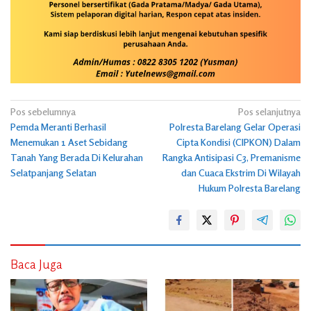
Navigasi
Pos sebelumnya
Pos selanjutnya
Pemda Meranti Berhasil
Polresta Barelang Gelar Operasi
pos
Menemukan 1 Aset Sebidang
Cipta Kondisi (CIPKON) Dalam
Tanah Yang Berada Di Kelurahan
Rangka Antisipasi C3, Premanisme
Selatpanjang Selatan
dan Cuaca Ekstrim Di Wilayah
Hukum Polresta Barelang
Baca Juga