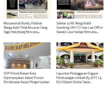
Musyawarah Buntu, Puluhan
Sekitar 59 KK Warga Kabil
Warga Kabil Tolak Besaran Uang
Gandeng LBH CCI dan Law Office
Sagu Hati Jelang Rencana
Sawato Laia Hadapi Rencana
Penggusuran
Penggusuran, Minta Perlindungan
Hukum
SOP Polsek Batam Kota
Laporkan Pelanggaran Dugaan
Dipertanyakan dalam Proses
Pembuangan Limbah B3 di PT LIJ,
Perdamaian Kasus Pengeroyokan
DLH Batam Dinilai Takut
Bertindak