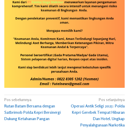
Navigasi
Pos sebelumnya
Pos selanjutnya
Rutan Batam Bersama dengan
Operasi Antik Seligi 2025: Polda
pos
Satbrimob Polda Kepri Bersinergi
Kepri Gerebek Tempat Hiburan
Dukung Ketahanan Pangan
Dan Hotel, Ungkap
Penyalahgunaan Narkotika