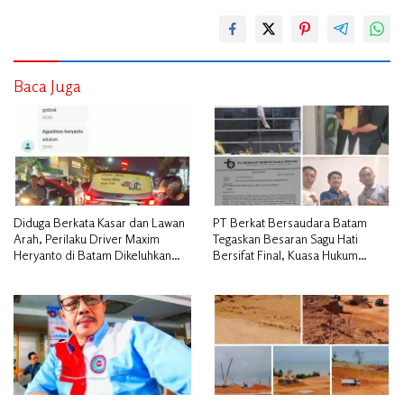
Baca Juga
Diduga Berkata Kasar dan Lawan
PT Berkat Bersaudara Batam
Arah, Perilaku Driver Maxim
Tegaskan Besaran Sagu Hati
Heryanto di Batam Dikeluhkan
Bersifat Final, Kuasa Hukum
Pelanggan
Warga Nilai Tak Manusiawi dan
Siap Tempuh Jalur RDP