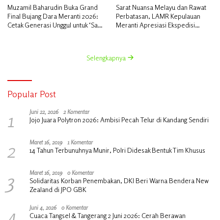
Muzamil Baharudin Buka Grand
Sarat Nuansa Melayu dan Rawat
Final Bujang Dara Meranti 2026:
Perbatasan, LAMR Kepulauan
Cetak Generasi Unggul untuk ‘Sagu
Meranti Apresiasi Ekspedisi
Meranti Mendunia’
Merah Putih Presisi Polda Riau
Selengkapnya
Popular Post
1
Juni 22, 2026
2 Komentar
Jojo Juara Polytron 2026: Ambisi Pecah Telur di Kandang Sendiri
2
Maret 16, 2019
1 Komentar
14 Tahun Terbunuhnya Munir, Polri Didesak Bentuk Tim Khusus
3
Maret 16, 2019
0 Komentar
Solidaritas Korban Penembakan, DKI Beri Warna Bendera New
Zealand di JPO GBK
4
Juni 4, 2026
0 Komentar
Cuaca Tangsel & Tangerang 2 Juni 2026: Cerah Berawan