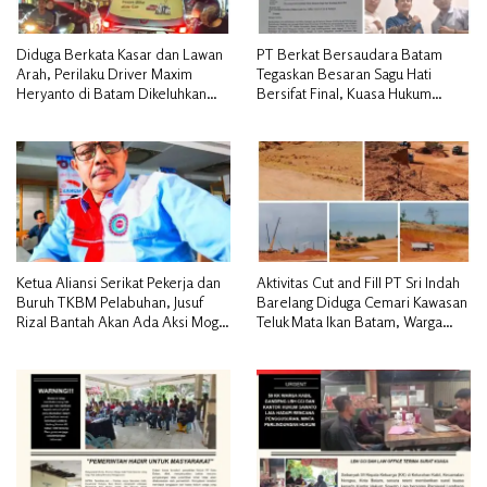
Diduga Berkata Kasar dan Lawan
PT Berkat Bersaudara Batam
Arah, Perilaku Driver Maxim
Tegaskan Besaran Sagu Hati
Heryanto di Batam Dikeluhkan
Bersifat Final, Kuasa Hukum
Pelanggan
Warga Nilai Tak Manusiawi dan
Siap Tempuh Jalur RDP
Ketua Aliansi Serikat Pekerja dan
Aktivitas Cut and Fill PT Sri Indah
Buruh TKBM Pelabuhan, Jusuf
Barelang Diduga Cemari Kawasan
Rizal Bantah Akan Ada Aksi Mogol
Teluk Mata Ikan Batam, Warga
Nasional
Desak Pemerintah Pusat dan APH
Turun Tangan