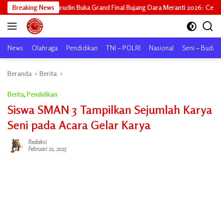
Langsung
udin Buka Grand Final Bujang Dara Meranti 2026: Cetak Generasi Unggul unt
Breaking News
ke
konten
News
Olahraga
Pendidikan
TNI – POLRI
Nasional
Seni – Buday
Beranda
Berita
Berita
,
Pendidikan
Siswa SMAN 3 Tampilkan Sejumlah Karya
Seni pada Acara Gelar Karya
Redaksi
Februari 21, 2025