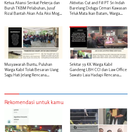
Ketua Aliansi Serikat Pekerja dan
Aktivitas Cut and Fill PT Sri Indah
Buruh TKBM Pelabuhan, Jusuf
Barelang Diduga Cemari Kawasan
Rizal Bantah Akan Ada Aksi Mogol
Teluk Mata Ikan Batam, Warga
Nasional
Desak Pemerintah Pusat dan APH
Turun Tangan
Musyawarah Buntu, Puluhan
Sekitar 59 KK Warga Kabil
Warga Kabil Tolak Besaran Uang
Gandeng LBH CCI dan Law Office
Sagu Hati Jelang Rencana
Sawato Laia Hadapi Rencana
Penggusuran
Penggusuran, Minta Perlindungan
Hukum
Rekomendasi untuk kamu