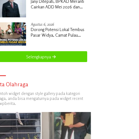
Janji Ditepati, BPKAD Meranti
Cairkan ADD Mei 2026 dan
Tunggakan 2024 untuk 96 Desa
Agustus 6, 2026
Dorong Potensi Lokal Tembus
Pasar Widya, Camat Pulau
Merbau Hermansyah, S.H.
Lakukan Koordinasi Strategis
Bersama Kadisperindag
Selengkapnya
ita Olahraga
ontoh widget dengan style gallery pada kategori
aga, anda bisa mengaturnya pada widget recent
wpberita.