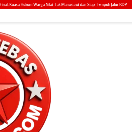
i Tak Manusiawi dan Siap Tempuh Jalur RDP
Janji Ditepati, BPKAD