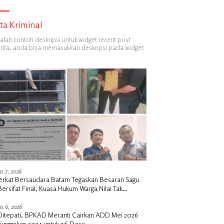
ita Kriminal
dalah contoh deskripsi untuk widget recent post
ita, anda bisa memasukkan deskripsi pada widget
s 7, 2026
erkat Bersaudara Batam Tegaskan Besaran Sagu
Bersifat Final, Kuasa Hukum Warga Nilai Tak
siawi dan Siap Tempuh Jalur RDP
s 6, 2026
i Ditepati, BPKAD Meranti Cairkan ADD Mei 2026
Tunggakan 2024 untuk 96 Desa