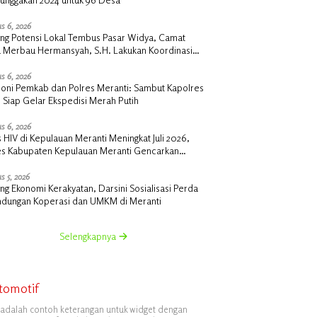
s 6, 2026
ng Potensi Lokal Tembus Pasar Widya, Camat
u Merbau Hermansyah, S.H. Lakukan Koordinasi
tegis Bersama Kadisperindag
s 6, 2026
oni Pemkab dan Polres Meranti: Sambut Kapolres
 Siap Gelar Ekspedisi Merah Putih
s 6, 2026
 HIV di Kepulauan Meranti Meningkat Juli 2026,
es Kabupaten Kepulauan Meranti Gencarkan
lisasi dan Skrining
s 5, 2026
g Ekonomi Kerakyatan, Darsini Sosialisasi Perda
indungan Koperasi dan UMKM di Meranti
Selengkapnya
tomotif
i adalah contoh keterangan untuk widget dengan