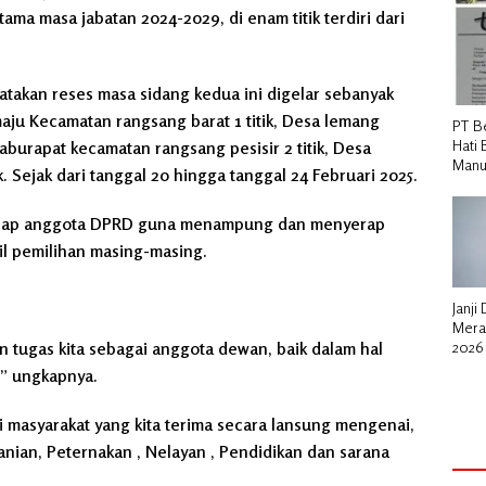
ma masa jabatan 2024-2029, di enam titik terdiri dari
takan reses masa sidang kedua ini digelar sebanyak
maju Kecamatan rangsang barat 1 titik, Desa lemang
PT B
Hati 
aburapat kecamatan rangsang pesisir 2 titik, Desa
Manu
. Sejak dari tanggal 20 hingga tanggal 24 Februari 2025.
etiap anggota DPRD guna menampung dan menyerap
il pemilihan masing-masing.
Janji
Mera
 tugas kita sebagai anggota dewan, baik dalam hal
2026
untu
” ungkapnya.
i masyarakat yang kita terima secara lansung mengenai,
rtanian, Peternakan , Nelayan , Pendidikan dan sarana