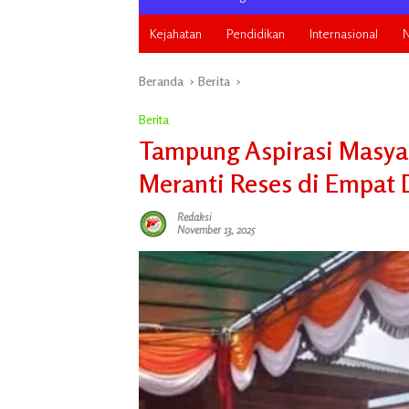
Kejahatan
Pendidikan
Internasional
N
Beranda
Berita
Berita
Tampung Aspirasi Masya
Meranti Reses di Empat 
Redaksi
November 13, 2025