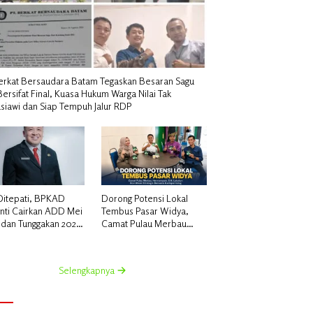
erkat Bersaudara Batam Tegaskan Besaran Sagu
Bersifat Final, Kuasa Hukum Warga Nilai Tak
siawi dan Siap Tempuh Jalur RDP
 Ditepati, BPKAD
Dorong Potensi Lokal
nti Cairkan ADD Mei
Tembus Pasar Widya,
 dan Tunggakan 2024
Camat Pulau Merbau
k 96 Desa
Hermansyah, S.H.
Lakukan Koordinasi
Strategis Bersama
Selengkapnya
Kadisperindag