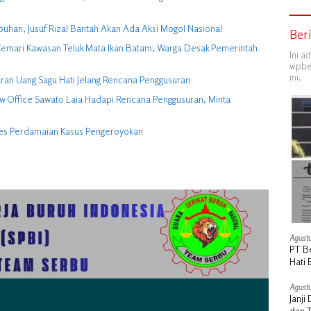
buhan, Jusuf Rizal Bantah Akan Ada Aksi Mogol Nasional
Ber
ga Cemari Kawasan Teluk Mata Ikan Batam, Warga Desak Pemerintah
Ini a
wpber
ini.
ran Uang Sagu Hati Jelang Rencana Penggusuran
w Office Sawato Laia Hadapi Rencana Penggusuran, Minta
ses Perdamaian Kasus Pengeroyokan
Agustu
PT B
Hati 
Manu
Agustu
Janj
dan 