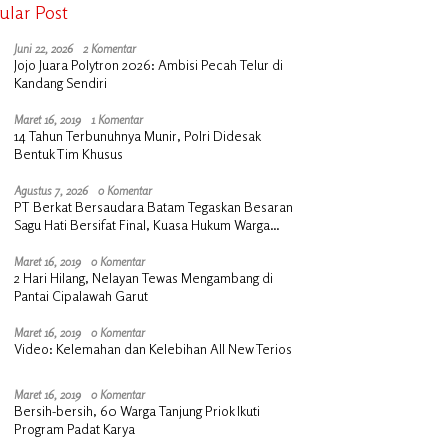
ular Post
Juni 22, 2026
2 Komentar
Jojo Juara Polytron 2026: Ambisi Pecah Telur di
Kandang Sendiri
Maret 16, 2019
1 Komentar
14 Tahun Terbunuhnya Munir, Polri Didesak
Bentuk Tim Khusus
Agustus 7, 2026
0 Komentar
PT Berkat Bersaudara Batam Tegaskan Besaran
Sagu Hati Bersifat Final, Kuasa Hukum Warga
Nilai Tak Manusiawi dan Siap Tempuh Jalur RDP
Maret 16, 2019
0 Komentar
2 Hari Hilang, Nelayan Tewas Mengambang di
Pantai Cipalawah Garut
Maret 16, 2019
0 Komentar
Video: Kelemahan dan Kelebihan All New Terios
Maret 16, 2019
0 Komentar
Bersih-bersih, 60 Warga Tanjung Priok Ikuti
Program Padat Karya