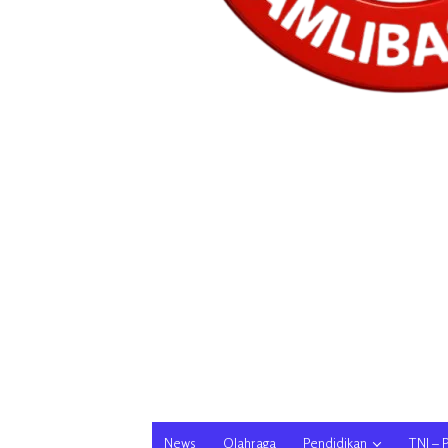
News
Olahraga
Pendidikan
TNI – 