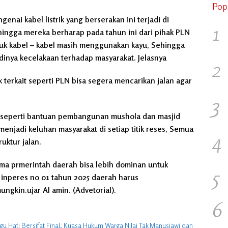
Pop
enai kabel listrik yang berserakan ini terjadi di
1
ingga mereka berharap pada tahun ini dari pihak PLN
 untuk kabel – kabel masih menggunakan kayu, Sehingga
dinya kecelakaan terhadap masyarakat. Jelasnya
2
terkait seperti PLN bisa segera mencarikan jalan agar
3
 seperti bantuan pembangunan mushola dan masjid
 menjadi keluhan masyarakat di setiap titik reses, Semua
4
uktur jalan.
a prmerintah daerah bisa lebih dominan untuk
5
inperes no 01 tahun 2025 daerah harus
ngkin.ujar Al amin. (Advetorial).
6
 Hati Bersifat Final, Kuasa Hukum Warga Nilai Tak Manusiawi dan