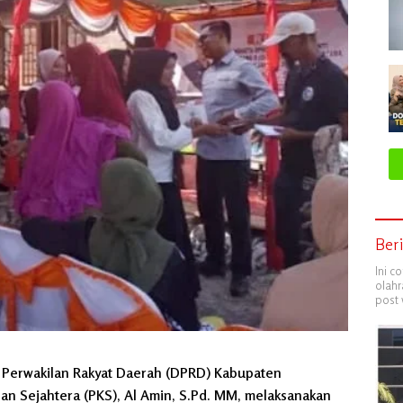
Ber
Ini c
olahr
post 
 Perwakilan Rakyat Daerah (DPRD) Kabupaten
ilan Sejahtera (PKS), Al Amin, S.Pd. MM, melaksanakan