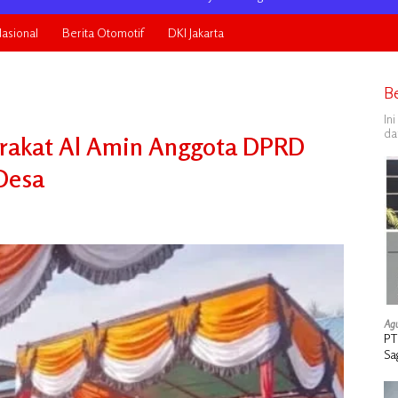
asional
Berita Otomotif
DKI Jakarta
B
In
da
rakat Al Amin Anggota DPRD
Desa
Agu
PT
Sa
Ta