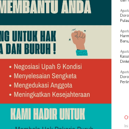
Agustu
Doro
Pula
Stra
Agustu
Harm
Baru,
Agustu
Kasus
Dink
Sosia
Agustu
Doron
Perl
O
In