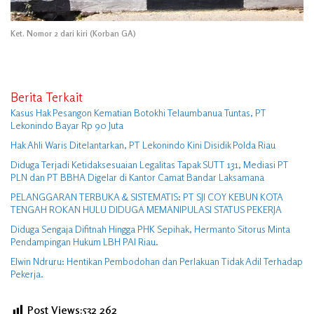
Ket. Nomor 2 dari kiri (Korban GA)
Berita Terkait
Kasus Hak Pesangon Kematian Botokhi Telaumbanua Tuntas, PT
Lekonindo Bayar Rp 90 Juta
Hak Ahli Waris Ditelantarkan, PT Lekonindo Kini Disidik Polda Riau
Diduga Terjadi Ketidaksesuaian Legalitas Tapak SUTT 131, Mediasi PT
PLN dan PT BBHA Digelar di Kantor Camat Bandar Laksamana
PELANGGARAN TERBUKA & SISTEMATIS: PT SJI COY KEBUN KOTA
TENGAH ROKAN HULU DIDUGA MEMANIPULASI STATUS PEKERJA
Diduga Sengaja Difitnah Hingga PHK Sepihak, Hermanto Sitorus Minta
Pendampingan Hukum LBH PAI Riau.
Elwin Ndruru: Hentikan Pembodohan dan Perlakuan Tidak Adil Terhadap
Pekerja.
Post Views:532
262