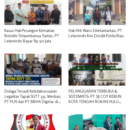
Kasus Hak Pesangon Kematian
Hak Ahli Waris Ditelantarkan, PT
Botokhi Telaumbanua Tuntas, PT
Lekonindo Kini Disidik Polda Riau
Lekonindo Bayar Rp 90 Juta
Diduga Terjadi Ketidaksesuaian
PELANGGARAN TERBUKA &
Legalitas Tapak SUTT 131, Mediasi
SISTEMATIS: PT SJI COY KEBUN
PT PLN dan PT BBHA Digelar di
KOTA TENGAH ROKAN HULU
Kantor Camat Bandar Laksamana
DIDUGA MEMANIPULASI STATUS
PEKERJA