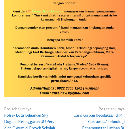
Navigasi
Pos sebelumnya
Pos selanjutnya
Polsek Lotu Keluarkan SP3
Case Korban Kecelakaan di PT
pos
Dugaan Pelanggaran UU Pers
Cakrawala/ Teknologi
oleh Oknum di Proyek Sekolah
Penampungan Limbah B3