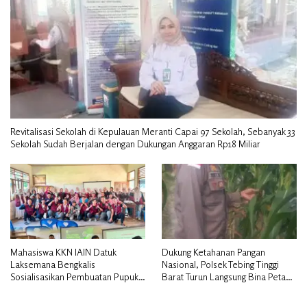
Revitalisasi Sekolah di Kepulauan Meranti Capai 97 Sekolah, Sebanyak 33
Sekolah Sudah Berjalan dengan Dukungan Anggaran Rp18 Miliar
Mahasiswa KKN IAIN Datuk
Dukung Ketahanan Pangan
Laksemana Bengkalis
Nasional, Polsek Tebing Tinggi
Sosialisasikan Pembuatan Pupuk
Barat Turun Langsung Bina Petani
Organik Cair dan NPK Cair di
Jagung Manis
Desa Kedabu Rapat