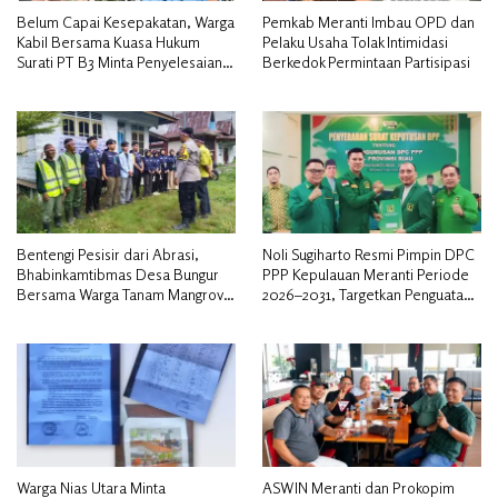
Belum Capai Kesepakatan, Warga
Pemkab Meranti Imbau OPD dan
Kabil Bersama Kuasa Hukum
Pelaku Usaha Tolak Intimidasi
Surati PT B3 Minta Penyelesaian
Berkedok Permintaan Partisipasi
Pengosongan Lahan Utamakan
Musyawarah
Bentengi Pesisir dari Abrasi,
Noli Sugiharto Resmi Pimpin DPC
Bhabinkamtibmas Desa Bungur
PPP Kepulauan Meranti Periode
Bersama Warga Tanam Mangrove
2026–2031, Targetkan Penguatan
Sambut HUT Bhayangkara ke-80″
Kader dan Penambahan Kursi
DPRD
Warga Nias Utara Minta
ASWIN Meranti dan Prokopim