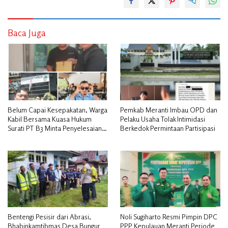
Baca Juga
Belum Capai Kesepakatan, Warga
Pemkab Meranti Imbau OPD dan
Kabil Bersama Kuasa Hukum
Pelaku Usaha Tolak Intimidasi
Surati PT B3 Minta Penyelesaian
Berkedok Permintaan Partisipasi
Pengosongan Lahan Utamakan
Musyawarah
Bentengi Pesisir dari Abrasi,
Noli Sugiharto Resmi Pimpin DPC
Bhabinkamtibmas Desa Bungur
PPP Kepulauan Meranti Periode