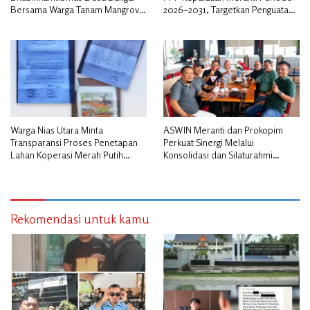
Bersama Warga Tanam Mangrove
2026–2031, Targetkan Penguatan
Sambut HUT Bhayangkara ke-80″
Kader dan Penambahan Kursi
DPRD
Warga Nias Utara Minta
ASWIN Meranti dan Prokopim
Transparansi Proses Penetapan
Perkuat Sinergi Melalui
Lahan Koperasi Merah Putih
Konsolidasi dan Silaturahmi
Diduga Tak Sesuai Aturan
Jurnalistik
Rekomendasi untuk kamu