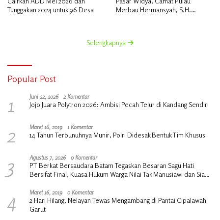
Cairkan ADD Mei 2026 dan
Pasar Widya, Camat Pulau
Tunggakan 2024 untuk 96 Desa
Merbau Hermansyah, S.H.
Lakukan Koordinasi Strategis
Bersama Kadisperindag
Selengkapnya
Popular Post
1
Juni 22, 2026
2 Komentar
Jojo Juara Polytron 2026: Ambisi Pecah Telur di Kandang Sendiri
2
Maret 16, 2019
1 Komentar
14 Tahun Terbunuhnya Munir, Polri Didesak Bentuk Tim Khusus
3
Agustus 7, 2026
0 Komentar
PT Berkat Bersaudara Batam Tegaskan Besaran Sagu Hati
Bersifat Final, Kuasa Hukum Warga Nilai Tak Manusiawi dan Siap
Tempuh Jalur RDP
4
Maret 16, 2019
0 Komentar
2 Hari Hilang, Nelayan Tewas Mengambang di Pantai Cipalawah
Garut