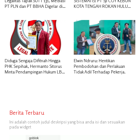
Legalitas Tapak SUTT 131, Mediasi
SISTEMATIS: PT SJI COY KEBUN
PT PLN dan PT BBHA Digelar di
KOTA TENGAH ROKAN HULU
Kantor Camat Bandar Laksamana
DIDUGA MEMANIPULASI STATUS
PEKERJA
Diduga Sengaja Difitnah Hingga
Elwin Ndruru: Hentikan
PHK Sepihak, Hermanto Sitorus
Pembodohan dan Perlakuan
Minta Pendampingan Hukum LBH
Tidak Adil Terhadap Pekerja.
PAI Riau.
Berita Terbaru
Ini adalah contoh judul deskripsi yang bisa anda isi dan sesuaikan
pada widget