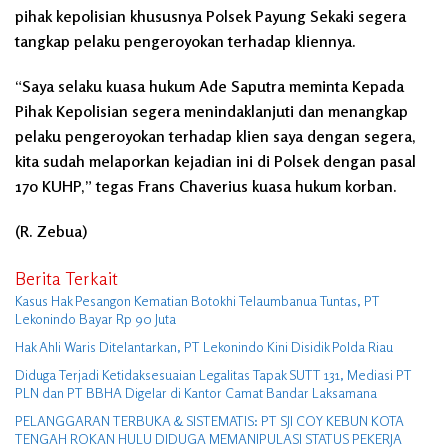
pihak kepolisian khususnya Polsek Payung Sekaki segera
tangkap pelaku pengeroyokan terhadap kliennya.
“Saya selaku kuasa hukum Ade Saputra meminta Kepada
Pihak Kepolisian segera menindaklanjuti dan menangkap
pelaku pengeroyokan terhadap klien saya dengan segera,
kita sudah melaporkan kejadian ini di Polsek dengan pasal
170 KUHP,” tegas Frans Chaverius kuasa hukum korban.
(R. Zebua)
Berita Terkait
Kasus Hak Pesangon Kematian Botokhi Telaumbanua Tuntas, PT
Lekonindo Bayar Rp 90 Juta
Hak Ahli Waris Ditelantarkan, PT Lekonindo Kini Disidik Polda Riau
Diduga Terjadi Ketidaksesuaian Legalitas Tapak SUTT 131, Mediasi PT
PLN dan PT BBHA Digelar di Kantor Camat Bandar Laksamana
PELANGGARAN TERBUKA & SISTEMATIS: PT SJI COY KEBUN KOTA
TENGAH ROKAN HULU DIDUGA MEMANIPULASI STATUS PEKERJA