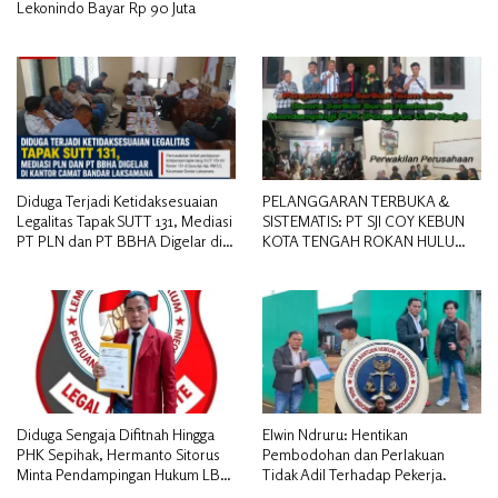
Lekonindo Bayar Rp 90 Juta
Diduga Terjadi Ketidaksesuaian
PELANGGARAN TERBUKA &
Legalitas Tapak SUTT 131, Mediasi
SISTEMATIS: PT SJI COY KEBUN
PT PLN dan PT BBHA Digelar di
KOTA TENGAH ROKAN HULU
Kantor Camat Bandar Laksamana
DIDUGA MEMANIPULASI STATUS
PEKERJA
Diduga Sengaja Difitnah Hingga
Elwin Ndruru: Hentikan
PHK Sepihak, Hermanto Sitorus
Pembodohan dan Perlakuan
Minta Pendampingan Hukum LBH
Tidak Adil Terhadap Pekerja.
PAI Riau.