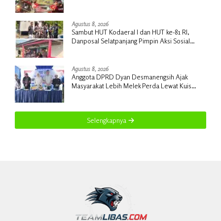
Dikeluhkan Pelanggan
Agustus 8, 2026
Sambut HUT Kodaeral I dan HUT ke-81 RI,
Danposal Selatpanjang Pimpin Aksi Sosial
Bantuan Rumah Nelayan dan Pembagian
Bendera di Kepulauan Meranti
Agustus 8, 2026
Anggota DPRD Dyan Desmanengsih Ajak
Masyarakat Lebih Melek Perda Lewat Kuis
Interaktif pada Sosialisasi Perda Koperasi &
UMKM
Selengkapnya