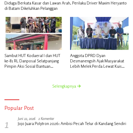
Diduga Berkata Kasar dan Lawan Arah, Perilaku Driver Maxim Heryanto
di Batam Dikeluhkan Pelanggan
Sambut HUT Kodaeral I dan HUT
Anggota DPRD Dyan
ke-81 RI, Danposal Selatpanjang
Desmanengsih Ajak Masyarakat
Pimpin Aksi Sosial Bantuan
Lebih Melek Perda Lewat Kuis
Rumah Nelayan dan Pembagian
Interaktif pada Sosialisasi Perda
Bendera di Kepulauan Meranti
Koperasi & UMKM
Selengkapnya
Popular Post
1
Juni 22, 2026
2 Komentar
Jojo Juara Polytron 2026: Ambisi Pecah Telur di Kandang Sendiri