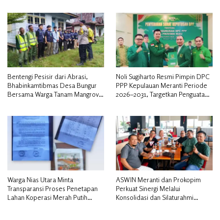
Musyawarah
Bentengi Pesisir dari Abrasi,
Noli Sugiharto Resmi Pimpin DPC
Bhabinkamtibmas Desa Bungur
PPP Kepulauan Meranti Periode
Bersama Warga Tanam Mangrove
2026–2031, Targetkan Penguatan
Sambut HUT Bhayangkara ke-80″
Kader dan Penambahan Kursi
DPRD
Warga Nias Utara Minta
ASWIN Meranti dan Prokopim
Transparansi Proses Penetapan
Perkuat Sinergi Melalui
Lahan Koperasi Merah Putih
Konsolidasi dan Silaturahmi
Diduga Tak Sesuai Aturan
Jurnalistik