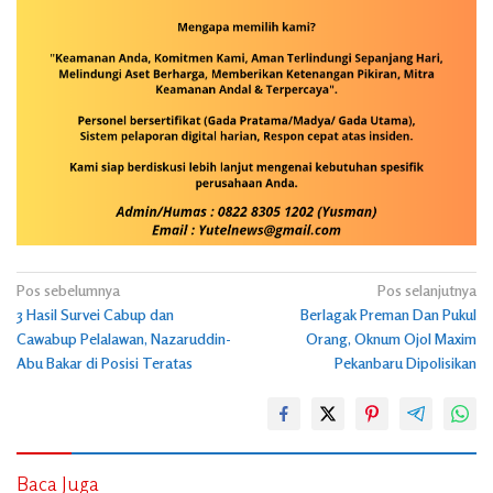
Navigasi
Pos sebelumnya
Pos selanjutnya
3 Hasil Survei Cabup dan
Berlagak Preman Dan Pukul
pos
Cawabup Pelalawan, Nazaruddin-
Orang, Oknum Ojol Maxim
Abu Bakar di Posisi Teratas
Pekanbaru Dipolisikan
Baca Juga