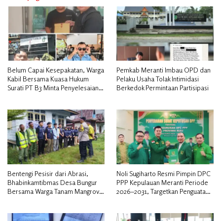
Belum Capai Kesepakatan, Warga
Pemkab Meranti Imbau OPD dan
Kabil Bersama Kuasa Hukum
Pelaku Usaha Tolak Intimidasi
Surati PT B3 Minta Penyelesaian
Berkedok Permintaan Partisipasi
Pengosongan Lahan Utamakan
Musyawarah
Bentengi Pesisir dari Abrasi,
Noli Sugiharto Resmi Pimpin DPC
Bhabinkamtibmas Desa Bungur
PPP Kepulauan Meranti Periode
Bersama Warga Tanam Mangrove
2026–2031, Targetkan Penguatan
Sambut HUT Bhayangkara ke-80″
Kader dan Penambahan Kursi
DPRD