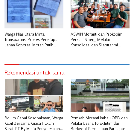
Warga Nias Utara Minta
ASWIN Meranti dan Prokopim
Transparansi Proses Penetapan
Perkuat Sinergi Melalui
Lahan Koperasi Merah Putih
Konsolidasi dan Silaturahmi
Diduga Tak Sesuai Aturan
Jurnalistik
Rekomendasi untuk kamu
Belum Capai Kesepakatan, Warga
Pemkab Meranti Imbau OPD dan
Kabil Bersama Kuasa Hukum
Pelaku Usaha Tolak Intimidasi
Surati PT B3 Minta Penyelesaian
Berkedok Permintaan Partisipasi
Pengosongan Lahan Utamakan