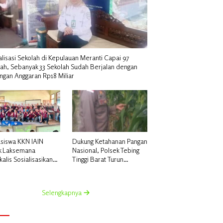
alisasi Sekolah di Kepulauan Meranti Capai 97
lah, Sebanyak 33 Sekolah Sudah Berjalan dengan
ngan Anggaran Rp18 Miliar
siswa KKN IAIN
Dukung Ketahanan Pangan
k Laksemana
Nasional, Polsek Tebing
alis Sosialisasikan
Tinggi Barat Turun
uatan Pupuk Organik
Langsung Bina Petani
dan NPK Cair di
Jagung Manis
 Kedabu Rapat
Selengkapnya