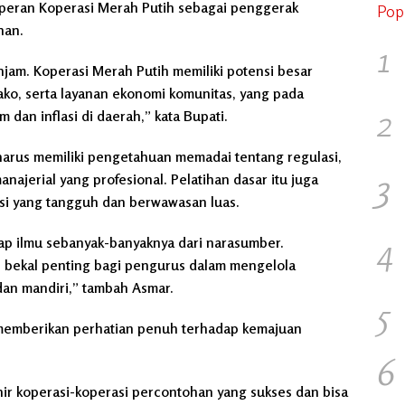
 peran Koperasi Merah Putih sebagai penggerak
Pop
han.
1
jam. Koperasi Merah Putih memiliki potensi besar
bako, serta layanan ekonomi komunitas, yang pada
2
dan inflasi di daerah,” kata Bupati.
arus memiliki pengetahuan memadai tentang regulasi,
3
jerial yang profesional. Pelatihan dasar itu juga
si yang tangguh dan berwawasan luas.
4
ap ilmu sebanyak-banyaknya dari narasumber.
 bekal penting bagi pengurus dalam mengelola
dan mandiri,” tambah Asmar.
5
s memberikan perhatian penuh terhadap kemajuan
6
ahir koperasi-koperasi percontohan yang sukses dan bisa