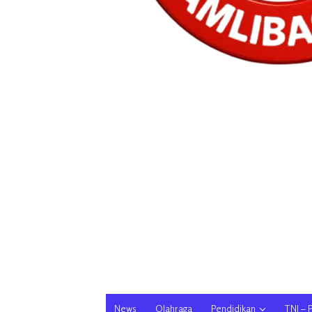
News
Olahraga
Pendidikan
TNI – 