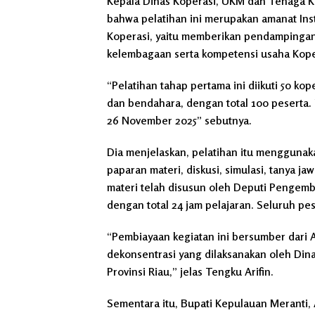
Kepala Dinas Koperasi, UKM dan Tenaga Ke
bahwa pelatihan ini merupakan amanat Ins
Koperasi, yaitu memberikan pendampingan
kelembagaan serta kompetensi usaha Koper
“Pelatihan tahap pertama ini diikuti 50 ko
dan bendahara, dengan total 100 peserta. 
26 November 2025” sebutnya.
Dia menjelaskan, pelatihan itu menggunaka
paparan materi, diskusi, simulasi, tanya 
materi telah disusun oleh Deputi Pengem
dengan total 24 jam pelajaran. Seluruh pes
“Pembiayaan kegiatan ini bersumber dari
dekonsentrasi yang dilaksanakan oleh Din
Provinsi Riau,” jelas Tengku Arifin.
Sementara itu, Bupati Kepulauan Meranti,