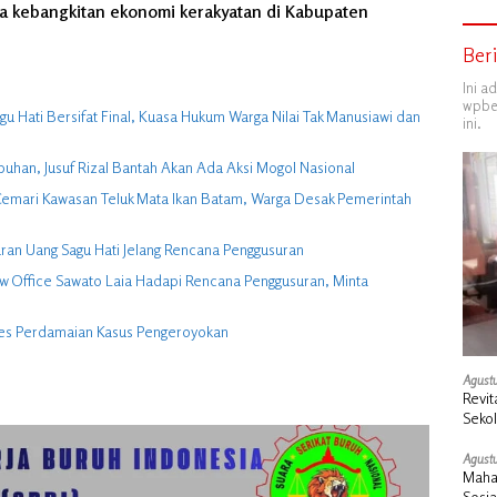
yata kebangkitan ekonomi kerakyatan di Kabupaten
Ber
Ini a
wpber
 Hati Bersifat Final, Kuasa Hukum Warga Nilai Tak Manusiawi dan
ini.
buhan, Jusuf Rizal Bantah Akan Ada Aksi Mogol Nasional
ga Cemari Kawasan Teluk Mata Ikan Batam, Warga Desak Pemerintah
ran Uang Sagu Hati Jelang Rencana Penggusuran
w Office Sawato Laia Hadapi Rencana Penggusuran, Minta
ses Perdamaian Kasus Pengeroyokan
Agustu
Revit
Seko
Duku
Agustu
Maha
Sosi