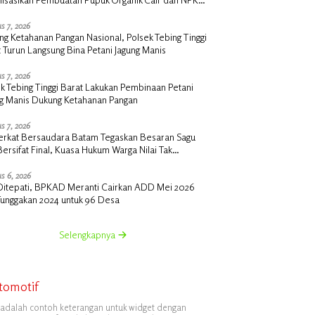
 di Desa Kedabu Rapat
s 7, 2026
g Ketahanan Pangan Nasional, Polsek Tebing Tinggi
 Turun Langsung Bina Petani Jagung Manis
s 7, 2026
k Tebing Tinggi Barat Lakukan Pembinaan Petani
ng Manis Dukung Ketahanan Pangan
s 7, 2026
erkat Bersaudara Batam Tegaskan Besaran Sagu
Bersifat Final, Kuasa Hukum Warga Nilai Tak
siawi dan Siap Tempuh Jalur RDP
s 6, 2026
i Ditepati, BPKAD Meranti Cairkan ADD Mei 2026
Tunggakan 2024 untuk 96 Desa
Selengkapnya
tomotif
i adalah contoh keterangan untuk widget dengan