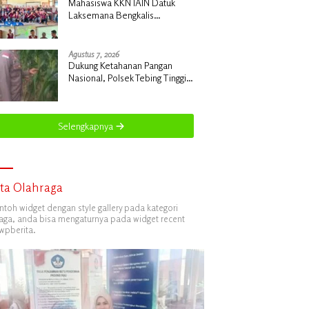
Mahasiswa KKN IAIN Datuk
Laksemana Bengkalis
Sosialisasikan Pembuatan
Pupuk Organik Cair dan NPK
Cair di Desa Kedabu Rapat
Agustus 7, 2026
Dukung Ketahanan Pangan
Nasional, Polsek Tebing Tinggi
Barat Turun Langsung Bina
Petani Jagung Manis
Selengkapnya
ita Olahraga
ontoh widget dengan style gallery pada kategori
aga, anda bisa mengaturnya pada widget recent
wpberita.