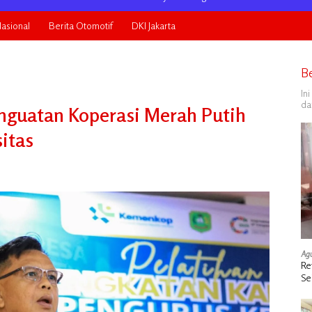
asional
Berita Otomotif
DKI Jakarta
B
In
da
nguatan Koperasi Merah Putih
itas
Agu
Re
Se
de