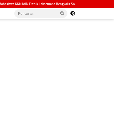
ana Bengkalis Sosialisasikan Pembuatan Pupuk Organik Cair dan NPK Cair d