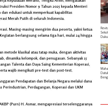
rja Kepulauan Meranti, Tengku Arifin, mengatakan
truksi Presiden Nomor 9 Tahun 2025 kepada Menteri
 dan edukasi untuk memperkuat kapabilitas
asi Merah Putih di seluruh Indonesia.
Revit
perasi. Masing-masing mengirim dua peserta, yakni ketua
Seko
Kegiatan berlangsung selama tiga hari, mulai 24 hingga
Duku
n metode klasikal atau tatap muka, dengan aktivitas
jawab, dinamika kelompok, dan penugasan. Sebanyak 15
bangan Talenta dan Daya Saing Kementerian Koperasi,
Maha
erta wajib mengikuti pre-test dan post-test.
Datu
Bengk
 Anggaran Pendapatan dan Belanja Negara melalui dana
Pemb
Cair 
as Perindustrian, Perdagangan, Koperasi dan UKM
Desa
 AKBP (Purn) H. Asmar, mengapresiasi terselenggaranya