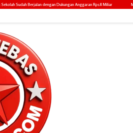
n Dukungan Anggaran Rp18 Miliar
Mahasiswa KKN IAIN Datuk Laksem