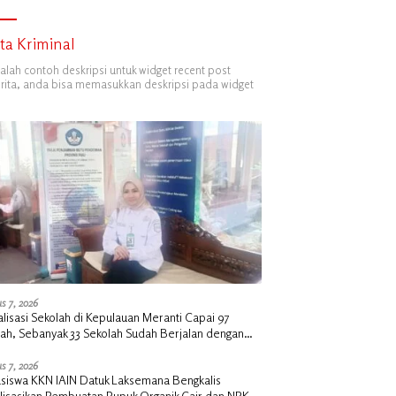
ita Kriminal
dalah contoh deskripsi untuk widget recent post
ita, anda bisa memasukkan deskripsi pada widget
s 7, 2026
alisasi Sekolah di Kepulauan Meranti Capai 97
lah, Sebanyak 33 Sekolah Sudah Berjalan dengan
ngan Anggaran Rp18 Miliar
s 7, 2026
siswa KKN IAIN Datuk Laksemana Bengkalis
alisasikan Pembuatan Pupuk Organik Cair dan NPK