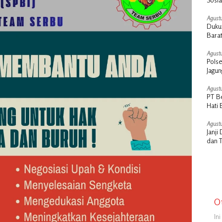
Cair
Agustu
Dukun
Barat
Agustu
Polse
Jagu
Agustu
PT B
Hati 
Manu
Agustu
Janj
dan 
O
In