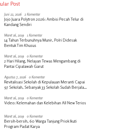
ular Post
Juni 22, 2026
2 Komentar
Jojo Juara Polytron 2026: Ambisi Pecah Telur di
Kandang Sendiri
Maret 16, 2019
1 Komentar
14 Tahun Terbunuhnya Munir, Polri Didesak
Bentuk Tim Khusus
Maret 16, 2019
0 Komentar
2 Hari Hilang, Nelayan Tewas Mengambang di
Pantai Cipalawah Garut
Agustus 7, 2026
0 Komentar
Revitalisasi Sekolah di Kepulauan Meranti Capai
97 Sekolah, Sebanyak 33 Sekolah Sudah Berjalan
dengan Dukungan Anggaran Rp18 Miliar
Maret 16, 2019
0 Komentar
Video: Kelemahan dan Kelebihan All New Terios
Maret 16, 2019
0 Komentar
Bersih-bersih, 60 Warga Tanjung Priok Ikuti
Program Padat Karya