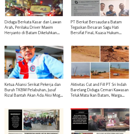
Diduga Berkata Kasar dan Lawan
PT Berkat Bersaudara Batam
Arah, Perilaku Driver Maxim
Tegaskan Besaran Sagu Hati
Heryanto di Batam Dikeluhkan
Bersifat Final, Kuasa Hukum
Pelanggan
Warga Nilai Tak Manusiawi dan
Siap Tempuh Jalur RDP
Ketua Aliansi Serikat Pekerja dan
Aktivitas Cut and Fill PT Sri Indah
Buruh TKBM Pelabuhan, Jusuf
Barelang Diduga Cemari Kawasan
Rizal Bantah Akan Ada Aksi Mogol
Teluk Mata Ikan Batam, Warga
Nasional
Desak Pemerintah Pusat dan APH
Turun Tangan