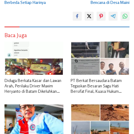
Berbeda Setiap Harinya
Bencana di Desa Maini
Baca Juga
Diduga Berkata Kasar dan Lawan
PT Berkat Bersaudara Batam
Arah, Perilaku Driver Maxim
Tegaskan Besaran Sagu Hati
Heryanto di Batam Dikeluhkan
Bersifat Final, Kuasa Hukum
Pelanggan
Warga Nilai Tak Manusiawi dan
Siap Tempuh Jalur RDP