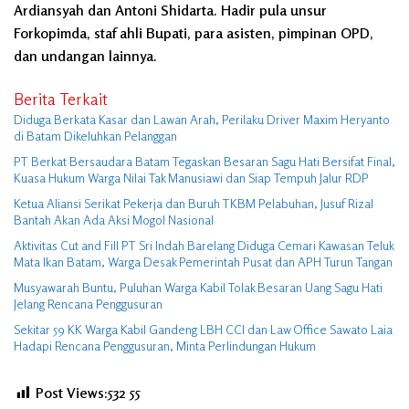
Ardiansyah dan Antoni Shidarta. Hadir pula unsur
Forkopimda, staf ahli Bupati, para asisten, pimpinan OPD,
dan undangan lainnya.
Berita Terkait
Diduga Berkata Kasar dan Lawan Arah, Perilaku Driver Maxim Heryanto
di Batam Dikeluhkan Pelanggan
PT Berkat Bersaudara Batam Tegaskan Besaran Sagu Hati Bersifat Final,
Kuasa Hukum Warga Nilai Tak Manusiawi dan Siap Tempuh Jalur RDP
Ketua Aliansi Serikat Pekerja dan Buruh TKBM Pelabuhan, Jusuf Rizal
Bantah Akan Ada Aksi Mogol Nasional
Aktivitas Cut and Fill PT Sri Indah Barelang Diduga Cemari Kawasan Teluk
Mata Ikan Batam, Warga Desak Pemerintah Pusat dan APH Turun Tangan
Musyawarah Buntu, Puluhan Warga Kabil Tolak Besaran Uang Sagu Hati
Jelang Rencana Penggusuran
Sekitar 59 KK Warga Kabil Gandeng LBH CCI dan Law Office Sawato Laia
Hadapi Rencana Penggusuran, Minta Perlindungan Hukum
Post Views:532
55