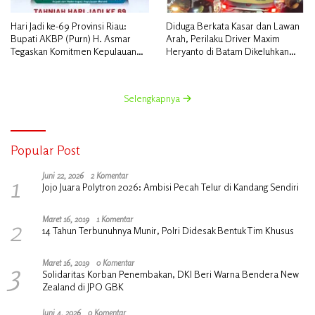
Hari Jadi ke-69 Provinsi Riau:
Diduga Berkata Kasar dan Lawan
Bupati AKBP (Purn) H. Asmar
Arah, Perilaku Driver Maxim
Tegaskan Komitmen Kepulauan
Heryanto di Batam Dikeluhkan
Meranti Dorong Pembangunan
Pelanggan
Daerah yang Gemilang
Selengkapnya
Popular Post
1
Juni 22, 2026
2 Komentar
Jojo Juara Polytron 2026: Ambisi Pecah Telur di Kandang Sendiri
2
Maret 16, 2019
1 Komentar
14 Tahun Terbunuhnya Munir, Polri Didesak Bentuk Tim Khusus
3
Maret 16, 2019
0 Komentar
Solidaritas Korban Penembakan, DKI Beri Warna Bendera New
Zealand di JPO GBK
Juni 4, 2026
0 Komentar