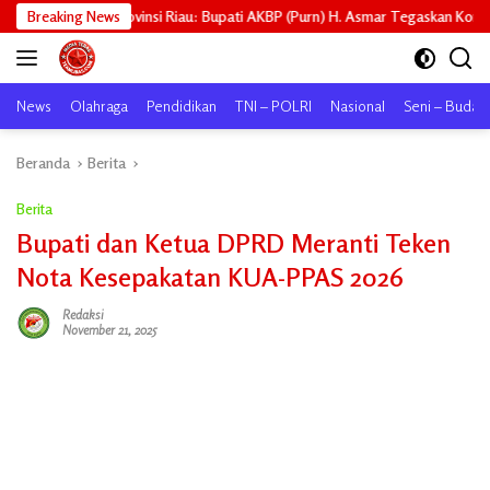
Langsung
ovinsi Riau: Bupati AKBP (Purn) H. Asmar Tegaskan Komitmen Kepulauan Me
Breaking News
ke
konten
News
Olahraga
Pendidikan
TNI – POLRI
Nasional
Seni – Buday
Beranda
Berita
Berita
Bupati dan Ketua DPRD Meranti Teken
Nota Kesepakatan KUA-PPAS 2026
Redaksi
November 21, 2025