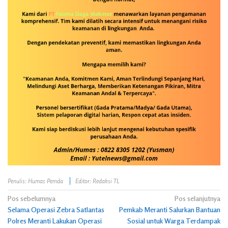
Penulis: Humas Pemda
Editor: Redaksi TL
Navigasi
Pos sebelumnya
Pos selanjutnya
Selama Operasi Zebra Satlantas
Pemkab Meranti Salurkan Bantuan
pos
Polres Meranti Lakukan Operasi
Sosial untuk Warga Terdampak