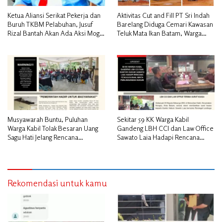
Ketua Aliansi Serikat Pekerja dan
Aktivitas Cut and Fill PT Sri Indah
Buruh TKBM Pelabuhan, Jusuf
Barelang Diduga Cemari Kawasan
Rizal Bantah Akan Ada Aksi Mogol
Teluk Mata Ikan Batam, Warga
Nasional
Desak Pemerintah Pusat dan APH
Turun Tangan
Musyawarah Buntu, Puluhan
Sekitar 59 KK Warga Kabil
Warga Kabil Tolak Besaran Uang
Gandeng LBH CCI dan Law Office
Sagu Hati Jelang Rencana
Sawato Laia Hadapi Rencana
Penggusuran
Penggusuran, Minta Perlindungan
Hukum
Rekomendasi untuk kamu